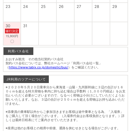
23
24
25
26
27
28
29
30
31
催行決定
15,900円
〇
利用バス会社
おおすみ観光 その他当社契約バス会社
契約バス会社については、弊社ホームページ「利用バス会社一覧」
（
https://www.tabix.co.jp/domestic/bus/
）をご確認ください。
JR利用のツアーについて
※２０２０年５月２０日乗車分から東海道・山陽・九州新幹線に３辺の合計が１６
０ｃｍを超える特大荷物を車内に持ち込む場合は手数料（１,０００円税込）をお支
払いいただく必要がございますので、なるべく荷物は小分けにしていただくようお
願いいたします。なお、３辺の合計が２５０ｃｍを超える荷物はお持ち込みいただ
けません。
※添乗員の乗車駅以外からご参加頂きますお客様は途中乗車となる為、「入場券」
をご購入して頂く場合がございます。（入場券代金はお客様負担となります。）詳
しくは最終日程表にてご案内させていただきます。
※座席は他のお客様との相席や前後、通路を挟むせきとなる場合がございます。