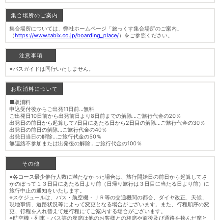
集合場所のご案内
集合場所については、弊社ホームページ「旅っくす集合場所のご案内」
（
https://www.tabix.co.jp/boarding_place/
）をご参照ください。
注意事項
※バスガイドは同行いたしません。
お取消料について
■取消料
申込受付後からご出発11日前…無料
ご出発日10日前から出発前日より8日前までの解除…ご旅行代金の20％
出発日の前日から起算して7日目にあたる日から2日目の解除…ご旅行代金の30％
出発日の前日の解除…ご旅行代金の40％
出発日当日の解除…ご旅行代金の50％
無連絡不参加または出発後の解除…ご旅行代金の100％
その他
※各コース最少催行人数に満たなかった場合は、旅行開始日の前日から起算してさ
かのぼって１３日目にあたる日より前（日帰り旅行は３日目に当たる日より前）に
旅行中止の通知をいたします。
※スケジュールは、バス・航空機・ＪＲ等の交通機関の都合、ダイヤ改正、天候、
現地事情、道路状況等によって変更となる場合がございます。また、行程順序の変
更、行程を入れ替えて逆行程にてご案内する場合がございます。
※航空機・列車・バス等の座席は他のお客様との相席や前後及び通路を挟んだ席と