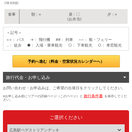
(18:50頃)
朝
×
昼
〇
夕
×
(お弁当)
＜記号＞
==
バス
→
飛行機
##
列車
~~
船・フェリー
..
徒歩
●
入場・乗車観光
◎
下車観光
○
車窓観光
予約へ進む（料金・空室状況カレンダーへ）
旅行代金・お申し込み
お問い合わせ・お申込みは、ご希望の出発日をクリックしてください。
旅行条件書
※お申し込み前にツアーの詳細ページ（このページ）と
を保存してくだ
さい。
ご選択ください