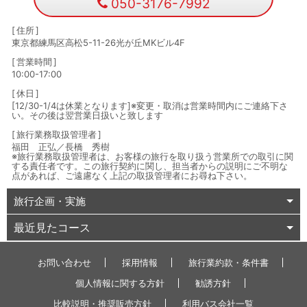
050-3176-7992
住所
東京都練馬区高松5-11-26光が丘MKビル4F
営業時間
10:00-17:00
休日
[12/30-1/4は休業となります]※変更・取消は営業時間内にご連絡下さ
い。その後は翌営業日扱いと致します
旅行業務取扱管理者
福田 正弘／長橋 秀樹
※旅行業務取扱管理者は、お客様の旅行を取り扱う営業所での取引に関
する責任者です。この旅行契約に関し、担当者からの説明にご不明な
点があれば、ご遠慮なく上記の取扱管理者にお尋ね下さい。
旅行企画・実施
最近見たコース
お問い合わせ
採用情報
旅行業約款・条件書
個人情報に関する方針
勧誘方針
比較説明・推奨販売方針
利用バス会社一覧