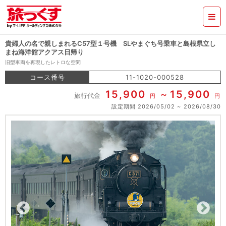
貴婦人の名で親しまれるC57型１号機 SLやまぐち号乗車と島根県立し
まね海洋館アクアス日帰り
旧型車両を再現したレトロな空間
コース番号
11-1020-000528
15,900
15,900
旅行代金
円
円
設定期間
2026/05/02
2026/08/30