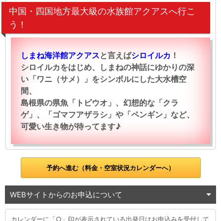
中国・四国地方最大級の水族館アクアスへ行こ
う！
しまね海洋館アクアス
と言えば
シロイルカ
！
シロイルカをはじめ、しまねの神話にゆかりの深
い「ワニ（サメ）」をシンボルにした大水槽空
間、
島根県の県魚「トビウオ」、幻想的な「クラ
ゲ」、「ゴマフアザラシ」や「ペンギン」など、
可愛い生き物が待ってます♪
予約へ進む（料金・空室状況カレンダーへ）
WEBサイトからのお申込について
カレンダーに「○」印が表示されている出発日はお申込みを受付して