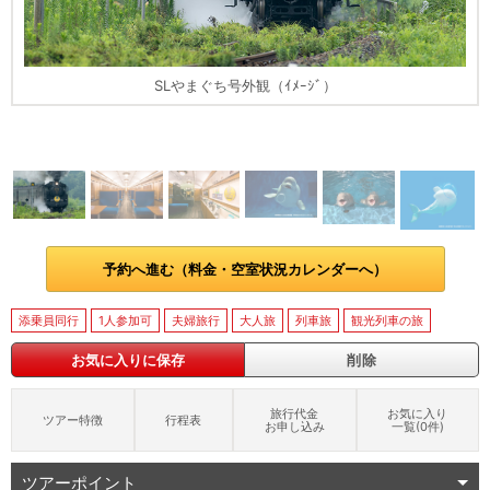
SLやまぐち号外観（ｲﾒｰｼﾞ）
予約へ進む（料金・空室状況カレンダーへ）
添乗員同行
1人参加可
夫婦旅行
大人旅
列車旅
観光列車の旅
お気に入りに保存
削除
旅行代金
お気に入り
ツアー特徴
行程表
お申し込み
一覧(
0
件)
ツアーポイント