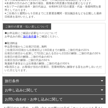
※未成年の方のみのご参加の場合、親権者の同意書が別途必要となります。
※当ツアーの旅行条件・旅行代金は、令和8年3月1日の運賃・代金・発着時間を基
準としております。
※ご出発の１週間から５日前までに主要運送機関・宿泊施設名などを記載した最終
日程表を送付いたします。
ご旅行の変更・払い戻しについて
●お申込前にご確認が必要なページについて
お申込みの前に
旅行条件書
をご確認ください。
●取消料金
申込受付後からご出発21日前…無料
ご出発日20日前から出発前日より8日前までの解除…ご旅行代金の20％
出発日の前日から起算して7日目にあたる日から2日目の解除…ご旅行代金の30％
出発日の前日の解除…ご旅行代金の40％
出発日当日の解除…ご旅行代金の50％
無連絡不参加または出発後の解除…ご旅行代金の100％
※取消日とは、お客様が当社の営業日、営業時間内に解除する旨をお申し出いただ
いた日となります。
旅行条件
お申し込みに関して
お問い合わせ・お申し込みに関して