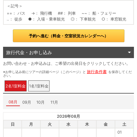
＜記号＞
==
バス
→
飛行機
##
列車
~~
船・フェリー
..
徒歩
●
入場・乗車観光
◎
下車観光
○
車窓観光
予約へ進む（料金・空室状況カレンダーへ）
旅行代金・お申し込み
お問い合わせ・お申込みは、ご希望の出発日をクリックしてください。
旅行条件書
※お申し込み前にツアーの詳細ページ（このページ）と
を保存してくだ
さい。
2名1室料金
1名1室料金
08月
09月
10月
11月
2026年08月
日
月
火
水
木
金
土
01