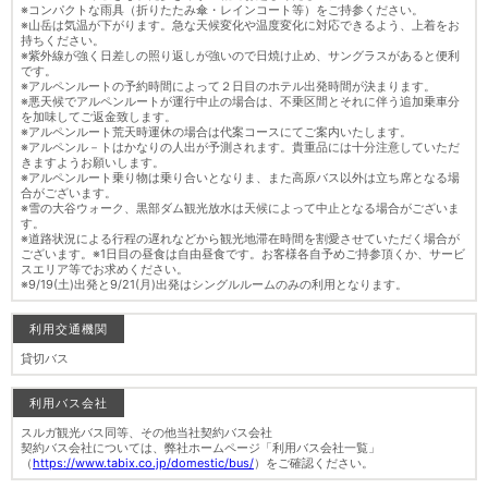
※コンパクトな雨具（折りたたみ傘・レインコート等）をご持参ください。
※山岳は気温が下がります。急な天候変化や温度変化に対応できるよう、上着をお
持ちください。
※紫外線が強く日差しの照り返しが強いので日焼け止め、サングラスがあると便利
です。
※アルペンルートの予約時間によって２日目のホテル出発時間が決まります。
※悪天候でアルペンルートが運行中止の場合は、不乗区間とそれに伴う追加乗車分
を加味してご返金致します。
※アルペンルート荒天時運休の場合は代案コースにてご案内いたします。
※アルペンル－トはかなりの人出が予測されます。貴重品には十分注意していただ
きますようお願いします。
※アルペンルート乗り物は乗り合いとなりま、また高原バス以外は立ち席となる場
合がございます。
※雪の大谷ウォーク、黒部ダム観光放水は天候によって中止となる場合がございま
す。
※道路状況による行程の遅れなどから観光地滞在時間を割愛させていただく場合が
ございます。※1日目の昼食は自由昼食です。お客様各自予めご持参頂くか、サービ
スエリア等でお求めください。
※9/19(土)出発と9/21(月)出発はシングルルームのみの利用となります。
利用交通機関
貸切バス
利用バス会社
スルガ観光バス同等、その他当社契約バス会社
契約バス会社については、弊社ホームページ「利用バス会社一覧」
（
https://www.tabix.co.jp/domestic/bus/
）をご確認ください。