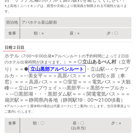
※上高地ミニハイキングは、残雪や天候により散策路が制限される可能性がありま
す。
宿泊地
アパホテル富山駅前
朝
×
昼
×
夕
〇
２日目
ホテル
（7:00〜9:00出発※アルペンルートの予約時間によって２日目
＝＝
◎
立山あるぺん村
（立寄
のホテル出発時間が決まります。）
り）＝＝
●
立山黒部アルペンルート
・立山駅--＜ケーブ
ルカ－＞--美女平＝＝＜高原バス＞＝＝
○
弥陀ヶ原（車
窓）＝＝＜高原バス＞＝＝
◎
室堂＝＝＜電気バス＞＝大観
峰--＜立山ロープウェイ＞--黒部平--＜黒部ケーブルカ－
＞--
◎
黒部湖・・・黒部ダム駅＝＝＜関電電気バス＞＝＝
扇沢駅＝＝静岡県内各地（静岡駅19：00〜21:00頃着）
※アルペンルート運休時の場合は代案コースにてご案内いたします。当日添乗員より
ご案内いたします。
朝
〇
昼
〇
夕
×
(お弁当)