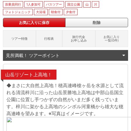
添乗員同行
1人参加可
バスツアー
国立公園
山
川
フォトジェニック
大浴場
朝食付
夕食付
お気に入りに保存
削除
旅行代金
お気に入り
ツアー特徴
行程表
お申し込み
一覧(
0
件)
見所満載！ ツアーポイント
山岳リゾート上高地！
◆まさに大自然上高地！穂高連峰槍ヶ岳を水源として流
れる清流梓川に沿った山岳景勝地上高地は中部山岳国立
公園に位置し手つかずの自然がいまだ多く残っていま
す。梓川に架かる上高地のシンボル河童橋から雄大な穂
高連峰を望みます。※写真はイメージです。