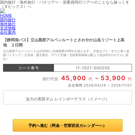
国内旅行・海外旅行・バスツアー・添乗員同行ツアーのことなら旅っくす
（タビックス）へ
HOME
国内旅行
海外旅行
支店情報
会社案内
【静岡発バス】立山黒部アルペンルートとさわやか山岳リゾート上高
地 ２日間
立山黒部アルペンルートは2026年に全線開業55周年を迎えます。 夕食はブリ・甘エビ食べ放
題バイキング！大浴場・露天風呂・サウナ完備！北陸新幹線富山駅より徒歩8分のホテルに宿
泊！
コース番号
11-1021-000205
45,900
53,900
旅行代金
円
円
設定期間
2026/04/26
2026/11/07
迫力の黒部ダム レインボーテラス（イメージ）
予約へ進む（料金・空室状況カレンダーへ）