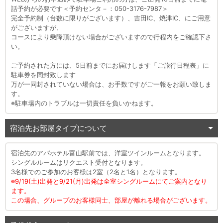
話予約が必要です＜予約センタ－：050-3176-7987＞
完全予約制（台数に限りがございます）、吉田IC、焼津IC、にご用意
がございますが、
コースにより乗降頂けない場合がございますので行程内をご確認下さ
い。
ご予約された方には、5日前までにお届けします「ご旅行日程表」に
駐車券を同封致します
万が一同封されていない場合は、お手数ですがご一報をお願い致しま
す。
※駐車場内のトラブルは一切責任を負いかねます。
宿泊先お部屋タイプについて
宿泊先のアパホテル富山駅前では、洋室ツインルームとなります。
シングルルームはリクエスト受付となります。
3名様でのご参加のお客様は2室（2名と1名）となります。
※9/19(土)出発と9/21(月)出発は全室シングルームにてご案内となり
ます。
この場合、グループのお客様同士、部屋が離れる場合がございます。