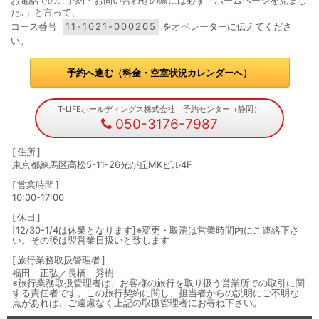
お電話でのご予約・お問い合わせの際には必ず「ホームページを見まし
た｡」と言って、
コース番号
11-1021-000205
をオペレーターに伝えてくださ
い。
予約へ進む（料金・空室状況カレンダーへ）
T-LIFEホールディングス株式会社 予約センター（静岡）
050-3176-7987
住所
東京都練馬区高松5-11-26光が丘MKビル4F
営業時間
10:00-17:00
休日
[12/30-1/4は休業となります]※変更・取消は営業時間内にご連絡下さ
い。その後は翌営業日扱いと致します
旅行業務取扱管理者
福田 正弘／長橋 秀樹
※旅行業務取扱管理者は、お客様の旅行を取り扱う営業所での取引に関
する責任者です。この旅行契約に関し、担当者からの説明にご不明な
点があれば、ご遠慮なく上記の取扱管理者にお尋ね下さい。