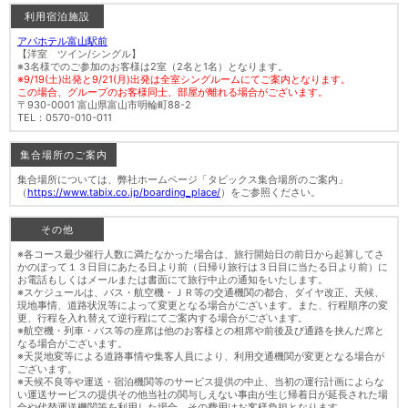
利用宿泊施設
アパホテル富山駅前
【洋室 ツイン/シングル】
※3名様でのご参加のお客様は2室（2名と1名）となります。
※9/19(土)出発と9/21(月)出発は全室シングルームにてご案内となります。
この場合、グループのお客様同士、部屋が離れる場合がございます。
〒930-0001 富山県富山市明輪町88-2
TEL：0570-010-011
集合場所のご案内
集合場所については、弊社ホームページ「タビックス集合場所のご案内」
（
https://www.tabix.co.jp/boarding_place/
）をご参照ください。
その他
※各コース最少催行人数に満たなかった場合は、旅行開始日の前日から起算してさ
かのぼって１３日目にあたる日より前（日帰り旅行は３日目に当たる日より前）に
お電話もしくはメールまたは書面にて旅行中止の通知をいたします。
※スケジュールは、バス・航空機・ＪＲ等の交通機関の都合、ダイヤ改正、天候、
現地事情、道路状況等によって変更となる場合がございます。また、行程順序の変
更、行程を入れ替えて逆行程にてご案内する場合がございます。
※航空機・列車・バス等の座席は他のお客様との相席や前後及び通路を挟んだ席と
なる場合がございます。
※天災地変等による道路事情や集客人員により、利用交通機関が変更となる場合が
ございます。
※天候不良等や運送・宿泊機関等のサービス提供の中止、当初の運行計画によらな
い運送サービスの提供その他当社の関与しえない事由が生じ帰着日が延長された場
合や代替運送機関等を利用した場合、その費用はお客様負担となります。