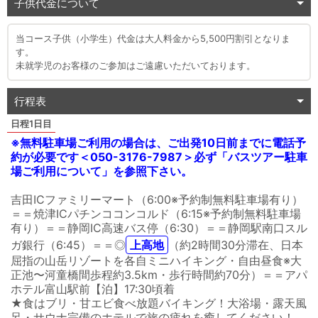
子供代金について
当コース子供（小学生）代金は大人料金から5,500円割引となりま
す。
未就学児のお客様のご参加はご遠慮いただいております。
行程表
1日目
※無料駐車場ご利用の場合は、ご出発10日前までに電話予
約が必要です＜050-3176-7987＞必ず「バスツアー駐車
場ご利用について」を参照下さい。
吉田ICファミリーマート（6:00※予約制無料駐車場有り）
＝＝焼津ICパチンココンコルド（6:15※予約制無料駐車場
有り）＝＝静岡IC高速バス停（6:30）＝＝静岡駅南口スル
ガ銀行（6:45）＝＝
◎
上高地
（約2時間30分滞在、日本
屈指の山岳リゾートを各自ミニハイキング・自由昼食※大
正池〜河童橋間歩程約3.5km・歩行時間約70分）＝＝アパ
ホテル富山駅前【泊】17:30頃着
★食はブリ・甘エビ食べ放題バイキング！大浴場・露天風
呂・サウナ完備のホテルで旅の疲れを癒してください！