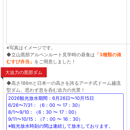
※写真はイメージです。
◆立山黒部アルペンルート見学時の昼食は
「3種類の俵
むすび弁当」
をご用意しました！
大迫力の黒部ダム
◆高さ186mと日本一の高さを誇るアーチ式ドーム越流
型ダム。思わず息を呑む迫力の光景！
2026観光放水期間：6月26日〜10月15日
6/26〜7/31：（6：00 〜 17：30）
8/1〜9/10：（6：30 〜 17：00）
9/11〜10/15：（7：00 〜 16：30）
※観光放水時刻の間は連続して放水しております。