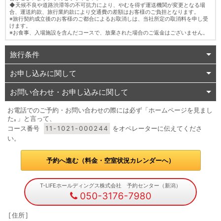
◆天候不良や道路渋滞等の不可抗力により、やむを得ず運送機関が変更となる場
合、運送約款、旅行業約款により交通費の差額はお客様のご負担となります。
※旅行契約成立後のお客様のご都合によるお取消しは、当社所定の取消料を申し受
けます。
※お食事、入場施設を含んだコースで、放棄された場合のご返金はございません。
旅行条件
お申し込みに関して
お問い合わせ・お申し込みに関して
お電話でのご予約・お問い合わせの際には必ず「ホームページを見まし
た｡」と言って、
コース番号
11-1021-000244
をオペレーターに伝えてくださ
い。
予約へ進む（料金・空室状況カレンダーへ）
T-LIFEホールディングス株式会社 予約センター（新潟）
050-3176-7980
住所