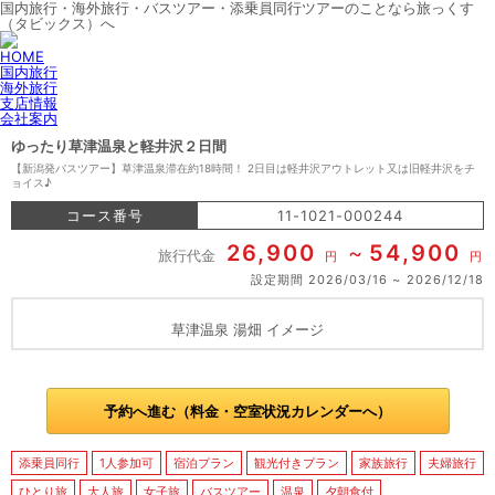
国内旅行・海外旅行・バスツアー・添乗員同行ツアーのことなら旅っくす
（タビックス）へ
HOME
国内旅行
海外旅行
支店情報
会社案内
ゆったり草津温泉と軽井沢２日間
【新潟発バスツアー】草津温泉滞在約18時間！ 2日目は軽井沢アウトレット又は旧軽井沢をチ
ョイス♪
コース番号
11-1021-000244
26,900
54,900
旅行代金
円
円
設定期間
2026/03/16
2026/12/18
草津温泉 湯畑 イメージ
予約へ進む（料金・空室状況カレンダーへ）
添乗員同行
1人参加可
宿泊プラン
観光付きプラン
家族旅行
夫婦旅行
ひとり旅
大人旅
女子旅
バスツアー
温泉
夕朝食付