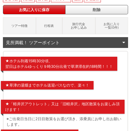
お気に入りに保存
削除
旅行代金
お気に入り
ツアー特徴
行程表
お申し込み
一覧(
0
件)
見所満載！ ツアーポイント
★ホテル到着15時30分頃、
翌日はホテルゆっくり９時30分出発で草津滞在約18時間！！！
★草津の湯畑までホテル送迎バスなので、楽々！
★「軽井沢アウトレット」又は「旧軽井沢」地区散策をお楽しみ頂
けます！
※ご出発日当日に2日目散策をお選び頂き、添乗員にお申し出お願い
します。