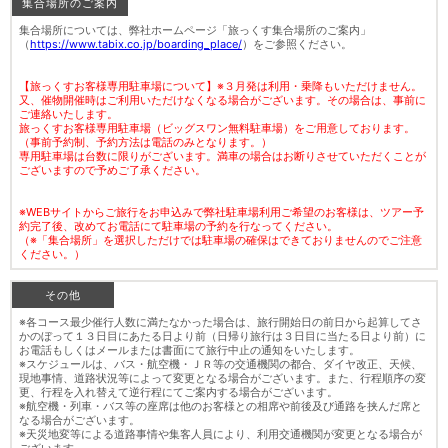
集合場所のご案内
集合場所については、弊社ホームページ「旅っくす集合場所のご案内」
（
https://www.tabix.co.jp/boarding_place/
）をご参照ください。
【旅っくすお客様専用駐車場について】※３月発は利用・乗降もいただけません。
又、催物開催時はご利用いただけなくなる場合がございます。その場合は、事前に
ご連絡いたします。
旅っくすお客様専用駐車場（ビッグスワン無料駐車場）をご用意しております。
（事前予約制、予約方法は電話のみとなります。）
専用駐車場は台数に限りがございます。満車の場合はお断りさせていただくことが
ございますので予めご了承ください。
※WEBサイトからご旅行をお申込みで弊社駐車場利用ご希望のお客様は、ツアー予
約完了後、改めてお電話にて駐車場の予約を行なってください。
（※「集合場所」を選択しただけでは駐車場の確保はできておりませんのでご注意
ください。）
その他
※各コース最少催行人数に満たなかった場合は、旅行開始日の前日から起算してさ
かのぼって１３日目にあたる日より前（日帰り旅行は３日目に当たる日より前）に
お電話もしくはメールまたは書面にて旅行中止の通知をいたします。
※スケジュールは、バス・航空機・ＪＲ等の交通機関の都合、ダイヤ改正、天候、
現地事情、道路状況等によって変更となる場合がございます。また、行程順序の変
更、行程を入れ替えて逆行程にてご案内する場合がございます。
※航空機・列車・バス等の座席は他のお客様との相席や前後及び通路を挟んだ席と
なる場合がございます。
※天災地変等による道路事情や集客人員により、利用交通機関が変更となる場合が