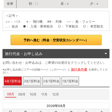
朝
〇
昼
×
夕
×
＜記号＞
==
バス
→
飛行機
##
列車
~~
船・フェリー
..
徒歩
●
入場・乗車観光
◎
下車観光
○
車窓観光
予約へ進む（料金・空室状況カレンダーへ）
旅行代金・お申し込み
お問い合わせ・お申込みは、ご希望の出発日をクリックしてください。
旅行条件書
※お申し込み前にツアーの詳細ページ（このページ）と
を保存してくだ
さい。
4名1室料金
3名1室料金
2名1室料金
1名1室料金
08月
09月
10月
11月
12月
2026年08月