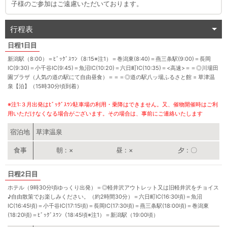
子様のご参加はご遠慮いただいております。
行程表
1日目
新潟駅（8:00）＝ﾋﾞｯｸﾞｽﾜﾝ（8:15※注1）＝巻潟東(8:40)＝燕三条駅(9:00)＝長岡
IC(9:30)＝小千谷IC(9:45)＝魚沼IC(10:20)＝六日町IC(10:35)＝<高速>＝＝
◎
川場田
園プラザ（人気の道の駅にて自由昼食）＝＝＝
◎
道の駅八ッ場ふるさと館 = 草津温
泉【泊】（15時30分頃到着）
※注1:３月出発はﾋﾞｯｸﾞｽﾜﾝ駐車場の利用・乗降はできません。又、催物開催時はご利
用いただけなくなる場合がございます。その場合は、事前にご連絡いたします
宿泊地
草津温泉
朝
×
昼
×
夕
〇
2日目
ホテル（9時30分頃ゆっくり出発）＝
◎
軽井沢アウトレット又は旧軽井沢をチョイス
♪自由散策でお楽しみください。（約2時間30分）＝六日町IC(16:30頃)＝魚沼
IC(16:45頃)＝小千谷IC(17:15頃)＝長岡IC(17:30頃)＝燕三条駅(18:00頃)＝巻潟東
(18:20頃)＝ﾋﾞｯｸﾞｽﾜﾝ（18:45頃※注1）＝新潟駅（19:00頃）