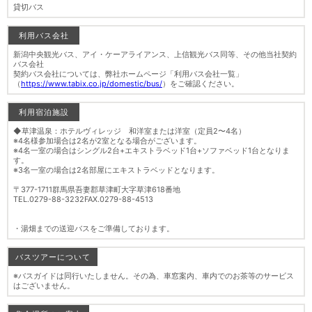
貸切バス
利用バス会社
新潟中央観光バス、アイ・ケーアライアンス、上信観光バス同等、その他当社契約
バス会社
契約バス会社については、弊社ホームページ「利用バス会社一覧」
（
https://www.tabix.co.jp/domestic/bus/
）をご確認ください。
利用宿泊施設
◆草津温泉：ホテルヴィレッジ 和洋室または洋室（定員2〜4名）
※4名様参加場合は2名が2室となる場合がございます。
※4名一室の場合はシングル2台+エキストラベッド1台+ソファベッド1台となりま
す。
※3名一室の場合は2名部屋にエキストラベッドとなります。
〒377-1711群馬県吾妻郡草津町大字草津618番地
TEL.0279-88-3232FAX.0279-88-4513
・湯畑までの送迎バスをご準備しております。
バスツアーについて
※バスガイドは同行いたしません。その為、車窓案内、車内でのお茶等のサービス
はございません。