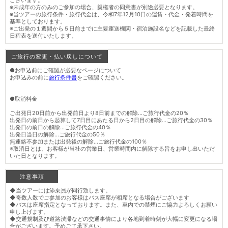
ございます。
※未成年の方のみのご参加の場合、親権者の同意書が別途必要となります。
※当ツアーの旅行条件・旅行代金は、令和7年12月10日の運賃・代金・発着時間を
基準としております。
※ご出発の１週間から５日前までに主要運送機関・宿泊施設名などを記載した最終
日程表を送付いたします。
ご旅行の変更・払い戻しについて
●お申込前にご確認が必要なページについて
お申込みの前に
旅行条件書
をご確認ください。
●取消料金
ご出発日20日前から出発前日より8日前までの解除…ご旅行代金の20％
出発日の前日から起算して7日目にあたる日から2日目の解除…ご旅行代金の30％
出発日の前日の解除…ご旅行代金の40％
出発日当日の解除…ご旅行代金の50％
無連絡不参加または出発後の解除…ご旅行代金の100％
※取消日とは、お客様が当社の営業日、営業時間内に解除する旨をお申し出いただ
いた日となります。
注意事項
◆当ツアーには添乗員が同行致します。
◆奇数人数でご参加のお客様はバス座席が相席となる場合がございます
◆バスは座席指定となっております。また、車内での禁煙にご協力よろしくお願い
申し上げます。
◆交通規制及び道路渋滞などの交通事情により各地到着時刻が大幅に変更になる場
合がございます。予めご了承下さい。