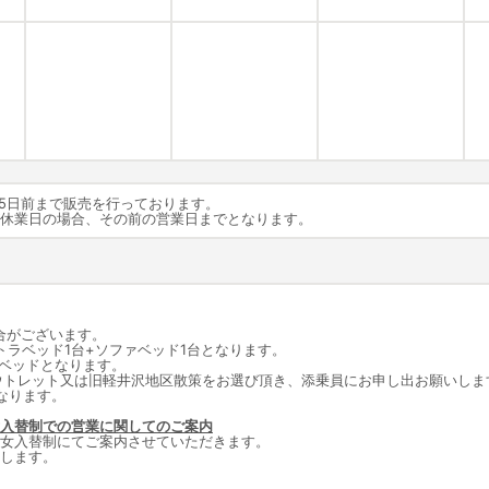
15日前まで販売を行っております。
が休業日の場合、その前の営業日までとなります。
合がございます。
トラベッド1台+ソファベッド1台となります。
ラベッドとなります。
ウトレット又は旧軽井沢地区散策をお選び頂き、添乗員にお申し出お願いしま
なります。
入替制での営業に関してのご案内
女入替制にてご案内させていただきます。
します。