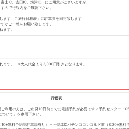
士IC、吉田IC、焼津IC、にご用意がございますが、
ますので行程内をご確認下さい。
けします「ご旅行日程表」に駐車券を同封致します
ですがご一報をお願い致します。
ねます。
ます。 ※大人代金より3,000円引きとなります。
行程表
ご利用の方は、ご出発10日前までに電話予約が必要です＜予約センター：050-3
について」を参照下さい。
:10※無料予約制駐車場有り）＝＝焼津ICパチンココンコルド前（8:30※無