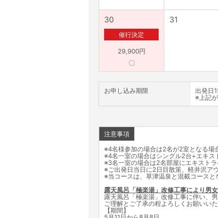
30
31
催行決定
29,900円
〇
お申し込み期限
出発日
※上記
注意事項
※4名様参加の場合は2名が2室となる場
※4名一室の場合はシングル2台+エキス
※3名一室の場合は2名部屋にエキスト
※ご出発日当日に2日目散策、軽井沢ア
※当コースは、草津温泉と混載コースと
露天風呂「極楽湯」改修工事により男女
露天風呂「極楽湯」改修工事に伴い、男
ご理解とご了承の程よろしくお願いいた
【期間】
5月11日から8月8日