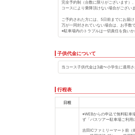
完全予約制（台数に限りがございます）、富
コースにより乗降頂けない場合がござい
ご予約された方には、5日前までにお届
万が一同封されていない場合は、お手数
※駐車場内のトラブルは一切責任を負いか
子供代金について
当コース子供代金は3歳〜小学生に適用され
行程表
日程
※WEBからの申込で無料駐車場
ず「バスツアー駐車場ご利用
吉田ICファミリーマート前（8