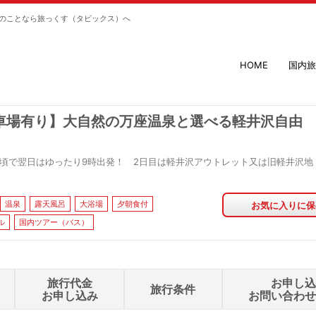
のことなら旅っくす（タビックス）へ
HOME
国内旅
車場有り】大自然の万座温泉と選べる軽井沢自由
30頃で翌日はゆったり9時出発！ 2日目は軽井沢アウトレット又は旧軽井沢地
温泉
露天風呂
大浴場
夕朝食付
お気に入りに保
ル
国内ツアー（バス）
旅行代金
お申し
旅行条件
お申し込み
お問い合わ