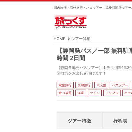
国内旅行・海外旅行・バスツアー・添乗員同行ツアー
HOME
ツアー詳細
【静岡発バス／一部 無料駐
時間 2日間
【静岡各地発バスツアー】ホテル到着16:
区散策をお楽しみ頂けます！
家族旅行
夫婦旅行
大人旅
バスツアー
食べ放題
洋室
ツイン
トリプル
ホテ
ツアー特徴
行程表