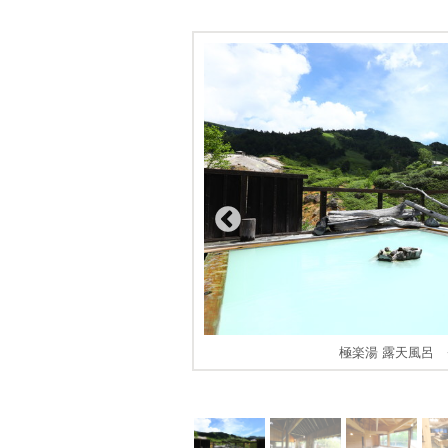
ﾟﾗｻﾞ※イメージ
極楽湯 露天風呂 