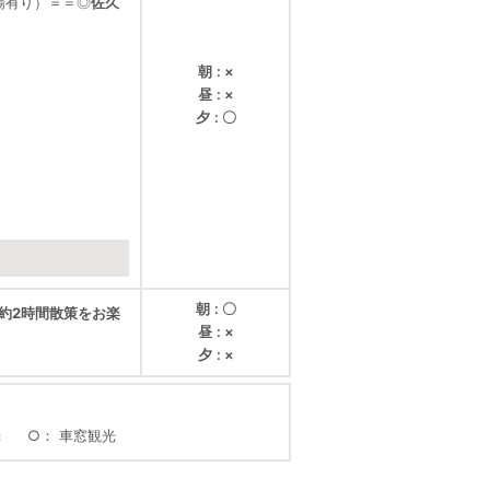
車場有り）＝＝
◎
佐久
朝
×
昼
×
夕
〇
朝
〇
約2時間散策をお楽
昼
×
夕
×
光
○
車窓観光