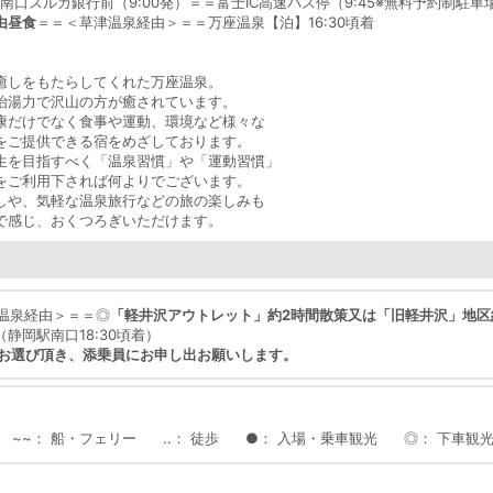
岡駅南口スルガ銀行前（9:00発）＝＝富士IC高速バス停（9:45※無料予約制駐
由昼食
＝＝＜草津温泉経由＞＝＝万座温泉【泊】16:30頃着
癒しをもたらしてくれた万座温泉。
治湯力で沢山の方が癒されています。
康だけでなく食事や運動、環境など様々な
をご提供できる宿をめざしております。
生を目指すべく「温泉習慣」や「運動習慣」
をご利用下されば何よりでございます。
しや、気軽な温泉旅行などの旅の楽しみも
で感じ、おくつろぎいただけます。
津温泉経由＞＝＝
◎
「軽井沢アウトレット」約2時間散策又は「旧軽井沢」地区
静岡駅南口18:30頃着）
をお選び頂き、添乗員にお申し出お願いします。
~~
船・フェリー
..
徒歩
●
入場・乗車観光
◎
下車観