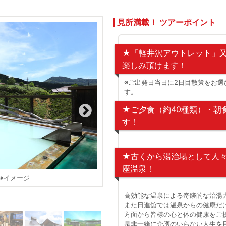
見所満載！ ツアーポイント
★「軽井沢アウトレット」
楽しみ頂けます！
※ご出発日当日に2日目散策をお
す。
★ご夕食（約40種類）・朝
す！
★古くから湯治場として人
座温泉！
※イメージ
高効能な温泉による奇跡的な治湯
長寿の湯 内風
また日進舘では温泉からの健康だ
方面から皆様の心と体の健康をご
是非一緒に介護のいらない人生を