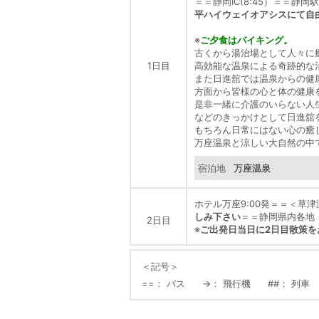
＝＝静岡IC(8:45）＝＝静
平ハイウェイオアシスにて自
※
ご夕食はバイキング。
古くから湯治場として人々に
1日目
高効能な温泉による奇跡的な
また日進舘では温泉からの健
方面から皆様の心と体の健康
是非一緒に介護のいらない人
などのきっかけとして日進舘
もちろん日常にはない心の癒
万座温泉と涼しい大自然の中
宿泊地
万座温泉
ホテル万座9:00発＝＝＜草
しみ下さい
＝＝静岡県内各地（
2日目
※
ご出発日当日に2日目散策
＜記号＞
==
バス
→
飛行機
##
列車