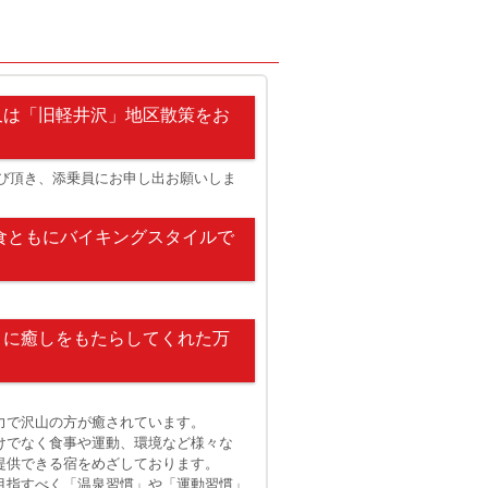
又は「旧軽井沢」地区散策をお
選び頂き、添乗員にお申し出お願いしま
食ともにバイキングスタイルで
々に癒しをもたらしてくれた万
万天の湯 内
力で沢山の方が癒されています。
呂 イメージ
けでなく食事や運動、環境など様々な
提供できる宿をめざしております。
目指すべく「温泉習慣」や「運動習慣」