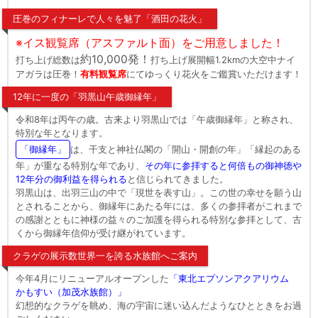
圧巻のフィナーレで人々を魅了「酒田の花火」
※イス観覧席（アスファルト面）をご用意しました！
約10,000発！
打ち上げ総数は
打ち上げ展開幅1.2kmの大空中ナイ
アガラは圧巻！
有料観覧席
にてゆっくり花火をご鑑賞いただけます！
12年に一度の「羽黒山午歳御縁年」
令和8年は丙午の歳。古来より羽黒山では「午歳御縁年」と称され、
特別な年となります。
「御縁年」
は、干支と神社仏閣の「開山・開創の年」「縁起のある
年」が重なる特別な年であり、
その年に参拝すると何倍もの御神徳や
12年分の御利益を得られる
と信じられてきました。
羽黒山は、出羽三山の中で「現世を表す山」。この世の幸せを願う山
とされることから、御縁年にあたる年には、多くの参拝者がこれまで
の感謝とともに神様の益々のご加護を得られる特別な参拝として、古
くから御縁年信仰が受け継がれています。
クラゲの展示数世界一を誇る水族館へご案内
今年4月にリニューアルオープンした
「東北エプソンアクアリウム
かもすい（加茂水族館）」
幻想的なクラゲを眺め、海の宇宙に迷い込んだようなひとときをお過