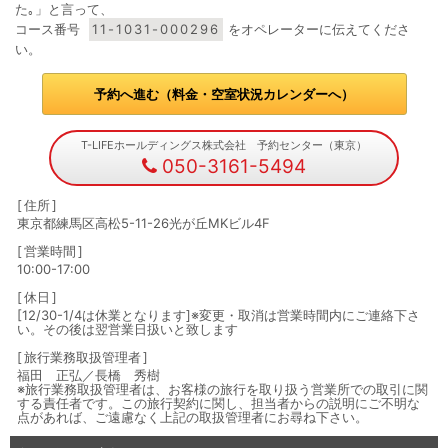
た｡」と言って、
コース番号
11-1031-000296
をオペレーターに伝えてくださ
い。
予約へ進む（料金・空室状況カレンダーへ）
T-LIFEホールディングス株式会社 予約センター（東京）
050-3161-5494
住所
東京都練馬区高松5-11-26光が丘MKビル4F
営業時間
10:00-17:00
休日
[12/30-1/4は休業となります]※変更・取消は営業時間内にご連絡下さ
い。その後は翌営業日扱いと致します
旅行業務取扱管理者
福田 正弘／長橋 秀樹
※旅行業務取扱管理者は、お客様の旅行を取り扱う営業所での取引に関
する責任者です。この旅行契約に関し、担当者からの説明にご不明な
点があれば、ご遠慮なく上記の取扱管理者にお尋ね下さい。