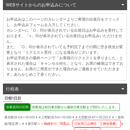
WEBサイトからのお申込みについて
お申込みはこのページのカレンダーよりご希望の出発日をクリック
し、お申込みフォームを入力してください。
カレンダーに「○」印が表示されている出発日はお申込みを受付して
おります。「×」印が表示されている出発日はお申込みいただけませ
ん。
また、「○」印が表示されていても予約完了までの間に空き状況が変
更となり「リクエスト受付」になる場合がございます。
お申込手続きの最終ページで「お客様のリクエストを承りました」と
表示された場合は「キャンセル待ち」となり、お席の確保はできてお
りません。お席のご用意ができた場合のみご連絡させていただきま
す。あらかじめご了承ください。
行程表
1日目
添乗員同行区間
添乗員は初日東京駅から最終日東京駅まで同行いたします。
東京駅(9:24〜10:00)＃＃上野駅(9:54〜10:06)＃＃大宮駅(9:47〜10:25)＃＃＜新幹
線/指定席＞＃＃新庄駅＝＝
御縁年の「羽黒山」
◎
出羽三山神社「三神合祭殿」
を