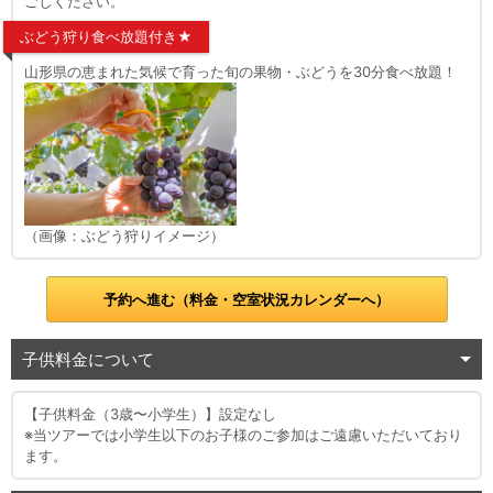
ごしください。
ぶどう狩り食べ放題付き★
山形県の恵まれた気候で育った旬の果物・ぶどうを30分食べ放題！
（画像：ぶどう狩りイメージ）
予約へ進む（料金・空室状況カレンダーへ）
子供料金について
【子供料金（3歳〜小学生）】設定なし
※当ツアーでは小学生以下のお子様のご参加はご遠慮いただいており
ます。