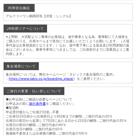
利用宿泊施設
アルファーワン鶴岡同等【洋室：シングル】
JR利用ツアーについて
※上野駅、大宮駅よりご乗車のお客様は、途中乗車となる為、乗車駅にて入場券を
ご購入のうえ、出発ホームまで各自にてお越しいただくようお願いします。（入場
券代金はお客様負担となります。）なお、途中乗下車による返金及び区間差額の返
金はございません。乗車号車等につきましては、ご出発前日までに添乗員よりご案
内致します。
集合場所について
集合場所については、弊社ホームページ「タビックス集合場所のご案内」
（
https://www.tabix.co.jp/boarding_place/
）をご参照ください。
ご旅行の変更・払い戻しについて
●お申込前にご確認が必要なページについて
お申込みの前に
旅行条件書
をご確認ください。
●取消料
申込受付後からご出発21日前…不要
ご出発日20日前から出発前日より8日前までの解除…ご旅行代金の20％
出発日の前日から起算して7日目にあたる日から2日目の解除…ご旅行代金の30％
出発日の前日の解除…ご旅行代金の40％
出発日当日の解除…ご旅行代金の50％
無連絡不参加または出発後の解除…ご旅行代金の100％