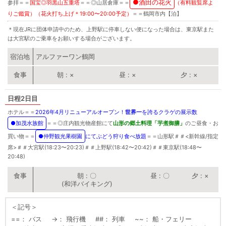
●
酒田の花火
参拝＝＝
国宝
◎
羽黒山五重塔
＝＝
◎
山居倉庫＝＝
（有料観覧席よ
りご鑑賞）（花火打ち上げ＊19:00〜20:00予定）
＝＝鶴岡市内【泊】
＊現在JRに団体申請中のため、上野駅に停車しない便になった場合は、東京駅また
は大宮駅のご乗車をお願いする場合がございます。
宿泊地
アルファーワン鶴岡
朝
×
昼
×
夕
×
2日目
ホテル＝＝
2026年4月リニューアルオープン！
世界一
を誇るクラゲの展示数
●
加茂水族館
＝＝
◎
庄内観光物産館にて
山形の郷土料理「芋煮御膳」
のご昼食・お
買い物＝＝
●
仲野観光果樹園
にてぶどう狩り食べ放題
＝＝山形駅＃＃<新幹線/指定
席>＃＃大宮駅(18:23〜20:23)＃＃上野駅(18:42〜20:42)＃＃東京駅(18:48〜
20:48)
朝
〇
昼
〇
夕
×
(和洋バイキング)
＜記号＞
==
バス
→
飛行機
##
列車
~~
船・フェリー