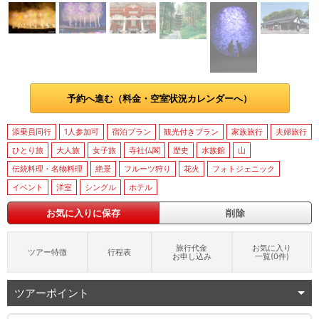
予約へ進む（料金・空室状況カレンダーへ）
添乗員同行
1人参加可
宿泊プラン
観光付きプラン
家族旅行
夫婦旅行
ひとり旅
大人旅
女子旅
寺社仏閣
歴史
水族館
山
伝統料理・名物料理
絶景
フルーツ狩り
花火
フォトジェニック
イベント
洋室
シングル
ホテル
お気に入りに保存
削除
旅行代金
お気に入り
ツアー特徴
行程表
お申し込み
一覧(
0
件)
ツアーポイント