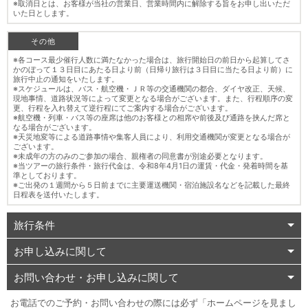
※取消日とは、お客様が当社の営業日、営業時間内に解除する旨をお申し出いただ
いた日とします。
その他
※各コース最少催行人数に満たなかった場合は、旅行開始日の前日から起算してさ
かのぼって１３日目にあたる日より前（日帰り旅行は３日目に当たる日より前）に
旅行中止の通知をいたします。
※スケジュールは、バス・航空機・ＪＲ等の交通機関の都合、ダイヤ改正、天候、
現地事情、道路状況等によって変更となる場合がございます。また、行程順序の変
更、行程を入れ替えて逆行程にてご案内する場合がございます。
※航空機・列車・バス等の座席は他のお客様との相席や前後及び通路を挟んだ席と
なる場合がございます。
※天災地変等による道路事情や集客人員により、利用交通機関が変更となる場合が
ございます。
※未成年の方のみのご参加の場合、親権者の同意書が別途必要となります。
※当ツアーの旅行条件・旅行代金は、令和8年4月1日の運賃・代金・発着時間を基
準としております。
※ご出発の１週間から５日前までに主要運送機関・宿泊施設名などを記載した最終
日程表を送付いたします。
旅行条件
お申し込みに関して
お問い合わせ・お申し込みに関して
お電話でのご予約・お問い合わせの際には必ず「ホームページを見まし