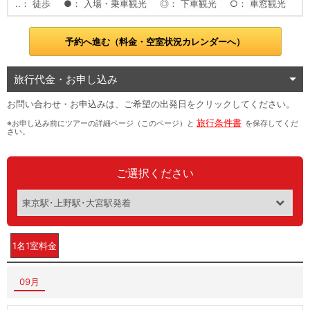
..
徒歩
●
入場・乗車観光
◎
下車観光
○
車窓観光
予約へ進む（料金・空室状況カレンダーへ）
旅行代金・お申し込み
お問い合わせ・お申込みは、ご希望の出発日をクリックしてください。
旅行条件書
※お申し込み前にツアーの詳細ページ（このページ）と
を保存してくだ
さい。
ご選択ください
1名1室料金
09月