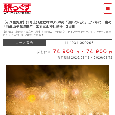
【イス観覧席】打ち上げ総数約10,000発「酒田の花火」と12年に一度の
「羽黒山午歳御縁年」出羽三山神社参拝 2日間
【東京駅・上野駅・大宮駅発着】直径約1.2ｋmの大空中ナイアガラやグランドフィナーレは圧
巻！ぶどう狩り食べ放題もご堪能★
コース番号
11-1031-000296
74,900
74,900
旅行代金
円
円
設定期間
2026/09/12
2026/09/12