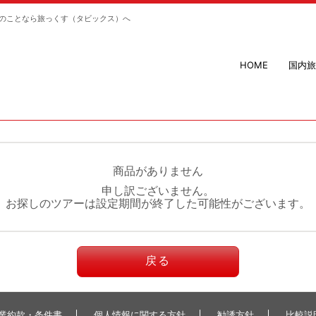
のことなら旅っくす（タビックス）へ
HOME
国内旅
商品がありません
申し訳ございません。
お探しのツアーは設定期間が終了した可能性がございます。
戻る
業約款・条件書
個人情報に関する方針
勧誘方針
比較説