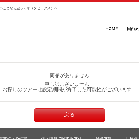
のことなら旅っくす（タビックス）へ
HOME
国内旅
商品がありません
申し訳ございません。
お探しのツアーは設定期間が終了した可能性がございます。
戻る
業約款・条件書
個人情報に関する方針
勧誘方針
比較説