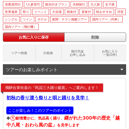
添乗員同行
1人参加可
観光付きプラン
夫婦旅行
大人旅
女子旅
世界遺産
祭り
イベント
大浴場
朝食付
昼食付
秋おすすめ
洋室
シングル
ツイン
ホテル
新聞・チラシ掲載ツアー
国内ツアー（列車）
国内ツアー（飛行機）
お気に入りに保存
削除
旅行代金
お気に入り
ツアー特徴
行程表
お申し込み
一覧(
0
件)
ツアーのお楽しみポイント
飛騨合掌街道の『民謡三大踊り鑑賞』へご案内します！
初秋の香り漂う祭りと唄と踊りを見学！
ここが楽しみ！このツアーのポイント
継がれた300年の歴史「越
◆
①叙情豊かに、気品高く踊り、
中八尾・おわら風の盆」
を見学します