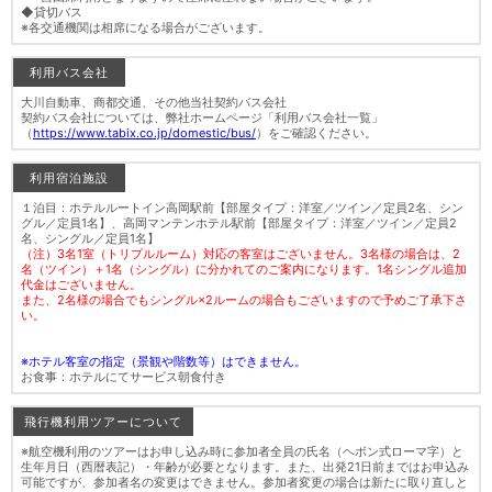
◆貸切バス
※各交通機関は相席になる場合がございます。
利用バス会社
大川自動車、商都交通、その他当社契約バス会社
契約バス会社については、弊社ホームページ「利用バス会社一覧」
（
https://www.tabix.co.jp/domestic/bus/
）をご確認ください。
利用宿泊施設
１泊目：ホテルルートイン高岡駅前【部屋タイプ：洋室／ツイン／定員2名、シン
グル／定員1名】、高岡マンテンホテル駅前【部屋タイプ：洋室／ツイン／定員2
名、シングル／定員1名】
（注）3名1室（トリプルルーム）対応の客室はございません。3名様の場合は、2
名（ツイン）＋1名（シングル）に分かれてのご案内になります。1名シングル追加
代金はございません。
また、2名様の場合でもシングル×2ルームの場合もございますので予めご了承下さ
い。
※ホテル客室の指定（景観や階数等）はできません。
お食事：ホテルにてサービス朝食付き
飛行機利用ツアーについて
※航空機利用のツアーはお申し込み時に参加者全員の氏名（ヘボン式ローマ字）と
生年月日（西暦表記）・年齢が必要となります。また、出発21日前まではお申込み
可能ですが、参加者名の変更はできません。参加者変更の場合は新たに取り直しと