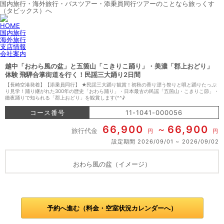
国内旅行・海外旅行・バスツアー・添乗員同行ツアーのことなら旅っくす
（タビックス）へ
HOME
国内旅行
海外旅行
支店情報
会社案内
越中「おわら風の盆」と五箇山「こきりこ踊り」・美濃「郡上おどり」
体験 飛騨合掌街道を行く！民謡三大踊り2日間
【長崎空港発着】【添乗員同行】 ★民謡三大踊り観賞！初秋の香り漂う祭りと唄と踊りたっぷ
り見学！踊り継がれた300年の歴史「おわら踊り」・日本最古の民謡「五箇山・こきりこ節」・
徹夜踊りで知られる「郡上おどり」を観賞します(^^♪
コース番号
11-1041-000056
66,900
66,900
旅行代金
円
円
設定期間
2026/09/01
2026/09/02
おわら風の盆（イメージ）
予約へ進む（料金・空室状況カレンダーへ）