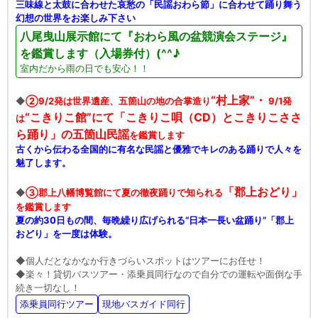
三味線と太鼓に合わせた哀愁の「民謡おわら節」に合わせて踊り舞う
幻想の世界をお楽しみ下さい
八尾曳山展示館にて『おわら風の盆競演会ステージ』
を鑑賞します（入場券付）(^^♪
室内だから雨の日でも安心！！
“村上家”・
◆
②9/2発は世界遺産、五箇山の地の合掌造り
9/1発
“こきりこ館”にて「こきりこ唄（CD）とこきりこささ
は
ら踊り」の五箇山民謡
を鑑賞します
古くから伝わる全国的に有名な民謡と優雅でキレのある踊りで人々を
魅了します。
「郡上おどり」
◆
③郡上八幡博覧館にて夏の徹夜踊りで知られる
を鑑賞します
夏の約30日もの間、毎晩繰り広げられる“日本一長い盆踊り”「郡上
おどり」を一度は体験。
◆個人だとなかなか行きづらいスポットはツアーにお任せ！
◆楽々！貸切バスツアー・添乗員同行なので自分での運転や面倒な手
続き一切なし！
添乗員同行ツアー
現地バスガイド同行