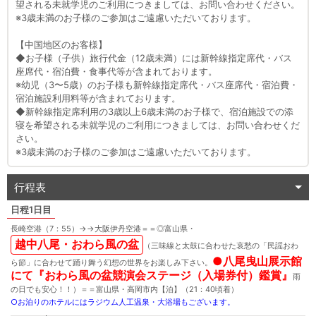
望される未就学児のご利用につきましては、お問い合わせください。
※3歳未満のお子様のご参加はご遠慮いただいております。
【中国地区のお客様】
◆お子様（子供）旅行代金（12歳未満）には新幹線指定席代・バス
座席代・宿泊費・食事代等が含まれております。
※幼児（3〜5歳）のお子様も新幹線指定席代・バス座席代・宿泊費・
宿泊施設利用料等が含まれております。
◆新幹線指定席利用の3歳以上6歳未満のお子様で、宿泊施設での添
寝を希望される未就学児のご利用につきましては、お問い合わせくだ
さい。
※3歳未満のお子様のご参加はご遠慮いただいております。
行程表
1日目
長崎空港（7：55）
→
→
大阪伊丹空港＝＝
◎
富山県・
越中八尾・おわら風の盆
（三味線と太鼓に合わせた哀愁の「民謡おわ
●
八尾曳山展示館
ら節」に合わせて踊り舞う幻想の世界をお楽しみ下さい。
にて
『おわら風の盆競演会ステージ（入場券付）鑑賞』
雨
の日でも安心！！）＝＝富山県・高岡市内【泊】（21：40頃着）
○
お泊りのホテルにはラジウム人工温泉・大浴場もございます。