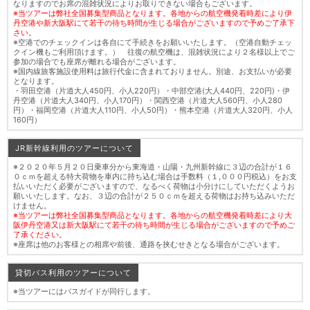
なりますのでお席の混雑状況によりお取りできない場合もございます。
※当ツアーは弊社全国募集型商品となります。各地からの航空機発着時差により伊
丹空港や新大阪駅にて若干の待ち時間が生じる場合がございますので予めご了承下
さい。
※空港でのチェックインは各自にて手続きをお願いいたします。（空港自動チェッ
クイン機もご利用頂けます。） 往復の航空機は、混雑状況により２名様以上でご
参加の場合でも座席が離れる場合がございます。
※国内線旅客施設使用料は旅行代金に含まれておりません。別途、お支払いが必要
となります。
・羽田空港（片道大人450円、小人220円）・中部空港(大人440円、220円)・伊
丹空港（片道大人340円、小人170円）・関西空港（片道大人560円、小人280
円）・福岡空港（片道大人110円、小人50円）・熊本空港（片道大人320円、小人
160円）
JR新幹線利用のツアーについて
※２０２０年５月２０日乗車分から東海道・山陽・九州新幹線に３辺の合計が１６
０ｃｍを超える特大荷物を車内に持ち込む場合は手数料（１,０００円税込）をお支
払いいただく必要がございますので、なるべく荷物は小分けにしていただくようお
願いいたします。なお、３辺の合計が２５０ｃｍを超える荷物はお持ち込みいただ
けません。
※当ツアーは弊社全国募集型商品となります。各地からの航空機発着時差により大
阪伊丹空港又は新大阪駅にて若干の待ち時間が生じる場合がございますので予めご
了承ください。
※座席は他のお客様との相席や前後、通路を挟むせきとなる場合がございます。
貸切バス利用のツアーについて
※当ツアーにはバスガイドが同行します。