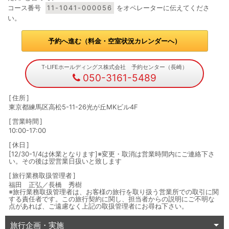
コース番号
11-1041-000056
をオペレーターに伝えてくださ
い。
予約へ進む（料金・空室状況カレンダーへ）
T-LIFEホールディングス株式会社 予約センター（長崎）
050-3161-5489
住所
東京都練馬区高松5-11-26光が丘MKビル4F
営業時間
10:00-17:00
休日
[12/30-1/4は休業となります]※変更・取消は営業時間内にご連絡下さ
い。その後は翌営業日扱いと致します
旅行業務取扱管理者
福田 正弘／長橋 秀樹
※旅行業務取扱管理者は、お客様の旅行を取り扱う営業所での取引に関
する責任者です。この旅行契約に関し、担当者からの説明にご不明な
点があれば、ご遠慮なく上記の取扱管理者にお尋ね下さい。
旅行企画・実施