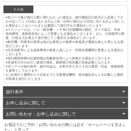
その他
※各コース最少催行人数に満たなかった場合は、旅行開始日の前日から起算してさ
かのぼって１３日目にあたる日より前（日帰り旅行は３日目に当たる日より前）に
お電話もしくはメールまたは書面にて旅行中止の通知をいたします。
※スケジュールは、バス・航空機・ＪＲ等の交通機関の都合、ダイヤ改正、天候、
現地事情、道路状況等によって変更となる場合がございます。また、行程順序の変
更、行程を入れ替えて逆行程にてご案内する場合がございます。
※航空機・列車等の座席は他のお客様との相席や前後及び通路を挟んだ席となる場
合がございます。
※天災地変等による道路事情や集客人員により、利用交通機関が変更となる場合が
ございます。
※花の開花時期や紅葉時期は気象状況等により前後する場合がございます。
※未成年の方のみのご参加の場合、親権者の同意書が別途必要となります。
※当ツアーの旅行条件・旅行代金は、令和８年５月２４日の運賃・代金・発着時間
を基準としております。
※ご出発の１週間から５日前までに主要運送機関・宿泊施設名などを記載した最終
日程表を送付いたします。
旅行条件
お申し込みに関して
お問い合わせ・お申し込みに関して
お電話でのご予約・お問い合わせの際には必ず「ホームページを見まし
た｡」と言って、