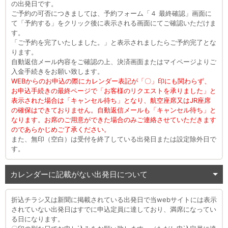
の出発日です。
ご予約の可否につきましては、予約フォーム「４ 最終確認」画面に
て「予約する」をクリック後に表示される画面にてご確認いただけま
す。
「ご予約を完了いたしました。」と表示されましたらご予約完了とな
ります。
自動返信メール内容をご確認の上、決済画面またはマイページよりご
入金手続きをお願い致します。
WEBからのお申込の際にカレンダー表記が「〇」印にも関わらず、
お申込手続きの最終ページで「お客様のリクエストを承りました」と
表示された場合は「キャンセル待ち」となり、航空座席又はJR座席
の確保はできておりません。自動返信メールも「キャンセル待ち」と
なります。お席のご用意ができた場合のみご連絡させていただきます
のであらかじめご了承ください。
また、無印（空白）は受付を終了している出発日または設定除外日で
す。
カレンダーに記載がない出発日について
折込チラシ又は新聞に掲載されている出発日で当webサイトには表示
されていない出発日はすでに申込定員に達しており、満席になってい
る日になります。