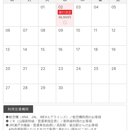
01
02
03
04
05
催行決定
66,900円
〇
06
07
08
09
10
11
12
13
14
15
16
17
18
19
20
21
22
23
24
25
26
27
28
29
30
利用交通機関
◆航空機（ANA、JAL、IBEXエアラインズ）／航空機利用のお客様
◆ＪＲ（山陽新幹線・普通車指定席）／新幹線利用のお客様
◆JR(瀬戸大橋線・普通車自由席)／高松駅・坂出駅からのお客様
※自由席利用となりますので座席に座れない場合がございます。