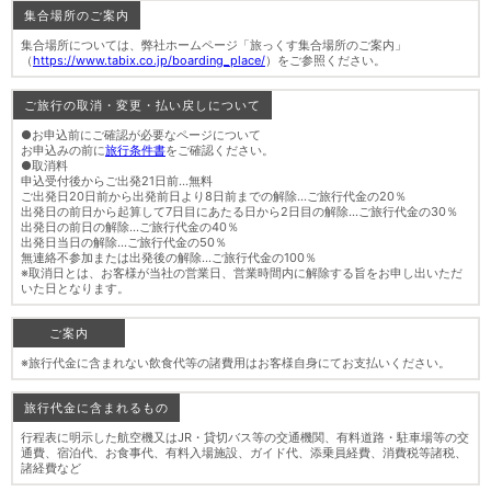
集合場所のご案内
集合場所については、弊社ホームページ「旅っくす集合場所のご案内」
（
https://www.tabix.co.jp/boarding_place/
）をご参照ください。
ご旅行の取消・変更・払い戻しについて
●お申込前にご確認が必要なページについて
お申込みの前に
旅行条件書
をご確認ください。
●取消料
申込受付後からご出発21日前…無料
ご出発日20日前から出発前日より8日前までの解除…ご旅行代金の20％
出発日の前日から起算して7日目にあたる日から2日目の解除…ご旅行代金の30％
出発日の前日の解除…ご旅行代金の40％
出発日当日の解除…ご旅行代金の50％
無連絡不参加または出発後の解除…ご旅行代金の100％
※取消日とは、お客様が当社の営業日、営業時間内に解除する旨をお申し出いただ
いた日となります。
ご案内
※旅行代金に含まれない飲食代等の諸費用はお客様自身にてお支払いください。
旅行代金に含まれるもの
行程表に明示した航空機又はJR・貸切バス等の交通機関、有料道路・駐車場等の交
通費、宿泊代、お食事代、有料入場施設、ガイド代、添乗員経費、消費税等諸税、
諸経費など