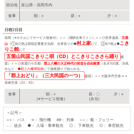
宿泊地
富山県・高岡市内
朝
×
昼
×
夕
×
2日目
高岡（※ホテルにてサービス朝食付）＝＝（飛騨合掌ライン）＝＝
◎
世界遺産、
五箇
村上家
こき
山
（①9/2発は国指定重要文化財、合掌造りの
●
にて、②9/1発は
●
りこ館
にて
五箇山民謡こきりこ唄（CD）とこきりこささら踊り
鑑
賞）＝＝
◎
美濃の小京都、
郡上八幡の大正時代の街並を自由散策
（名水100選、宗祇
水など・
●
郡上八幡博覧館
にて徹夜踊りで知られる、
「郡上おどり」（三大民謡の一つ）
鑑賞）＝＝大阪伊丹空港
→
→
長崎空港（20：50）
朝
×
昼
〇
夕
×
(※サービス朝食)
(弁当)
＜記号＞
==
バス
→
飛行機
##
列車
~~
船・フェリー
..
徒歩
●
入場・乗車観光
◎
下車観光
○
車窓観光