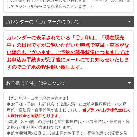
〇印の別な日でお申し込みをお願い致します。（ただし申込定員に達
してキャンセル待ちになる場合もございます。）
カレンダーの「〇」マークについて
カレンダーに表示されている「〇」印は、「現在販売
中」の日付ですがご覧いただいた時点で空席・空室がな
い場合もございます。ご予約の確保状況につきましては
お申込み手続きが完了後にメールにてお知らせいたしま
すのでご了承の程お願い致します。
お子様（子供）代金について
【九州地区・四国地区のお客さま】
◆お子様（子供）旅行代金（12歳未満）には航空機座席代・バス座
席代・宿泊費・食事代等が含まれており、
当プランのお子様代金は大
人旅行代金と同額になります。
※幼児（3〜5歳）のお子様も航空機座席代・バス座席代・宿泊費・宿
泊施設利用料等が含まれております。
◆航空機利用の3歳以上6歳未満のお子様で、宿泊施設での添寝を希