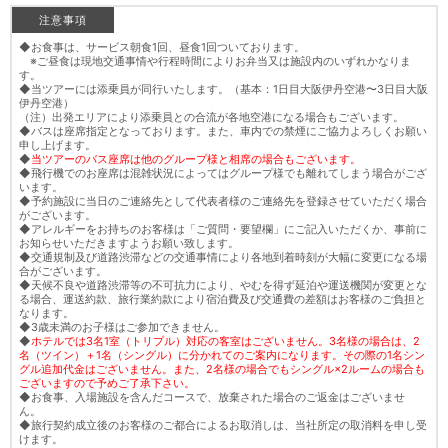
注意事項
◆お食事は、サービス朝食1回、昼食1回ついております。
※ご昼食は現地交通事情や行程時間によりお弁当又は施設内のいずれかなりま
す。
◆当ツアーには添乗員が同行いたします。（基本：1日目大阪伊丹空港〜3日目大阪
伊丹空港）
（注）出発エリアにより添乗員との合流が各地空港になる場合もございます。
◆バスは座席指定となっております。また、車内での禁煙にご協力よろしくお願い
申し上げます。
◆
当ツアーのバス座席は他のグループ様と相席の場合もございます。
◆飛行機でのお座席は混雑状況によってはグループ様でも離れてしまう場合がござ
います。
◆予約施設に当日のご連絡先として代表者様のご連絡先を登録させていただく場合
がございます。
◆アレルギーをお持ちのお客様は「ご質問・要望欄」にご記入いただくか、事前に
お知らせいただきますようお願い致します。
◆交通規制及び道路渋滞などの交通事情により各地到着時刻が大幅に変更になる場
合がございます。
◆天候不良や道路渋滞等の不可抗力により、やむを得ず延泊や運送機関が変更とな
る場合、運送約款、旅行業約款により宿泊費及び交通費の差額はお客様のご負担と
なります。
◆3歳未満のお子様はご参加できません。
◆
ホテルでは3名1室（トリプル）対応の客室はございません。3名様の場合は、2
名（ツイン）＋1名（シングル）に分かれてのご案内になります。その際の1名シン
グル追加代金はございません。また、2名様の場合でもシングル×2ルームの場合も
ございますので予めご了承下さい。
◆お食事、入場施設を含んだコースで、放棄された場合のご返金はございませ
ん。
◆旅行契約成立後のお客様のご都合によるお取消しは、当社所定の取消料を申し受
けます。