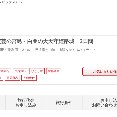
タビックス）へ
安芸の宮島・白亜の大天守姫路城 3日間
羽田空港利用】３つの世界遺産と山陰・山陽をめぐるハイライト
家族旅行
夫婦旅行
ひとり旅
世界遺産
お気に入りに保
泉
露天風呂
夕朝食付
旅行代金
お申し
旅行条件
お申し込み
お問い合わ