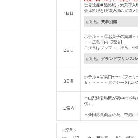
世界遺産
●
姫路城（大天守入
会席料理と眺望抜群の展望大
1日目
宿泊地
芙蓉別館
ホテル＝＝
◎
お菓子の壽城＝
＝＝広島市内【宿泊】
ご夕食はブッフェ、洋食、中
2日目
宿泊地
グランドプリンスホ
ホテル＝宮島口〜〜（フェリ
3日目
５）＝＝＝＜タクシー又はバ
＊山梨帰着時間が夜中の12時
償）。
ご案内
＊全国募集商品の為、空港に
＜記号＞
==
バス
→
飛行機
##
列車