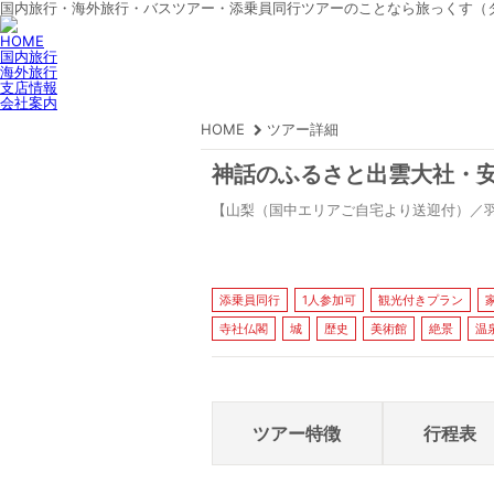
国内旅行・海外旅行・バスツアー・添乗員同行ツアーのことなら旅っくす（
HOME
国内旅行
海外旅行
支店情報
会社案内
HOME
ツアー詳細
神話のふるさと出雲大社・
【山梨（国中エリアご自宅より送迎付）／
添乗員同行
1人参加可
観光付きプラン
寺社仏閣
城
歴史
美術館
絶景
温
ツアー特徴
行程表