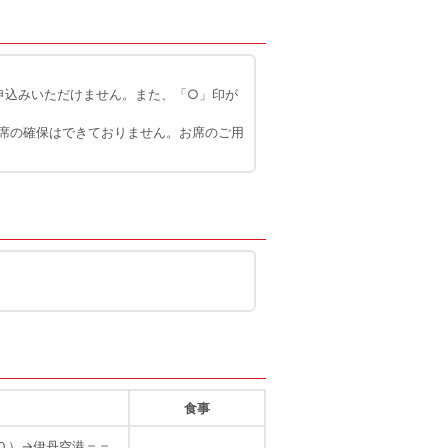
申込みいただけません。また、「○」印が
席の確保はできておりません。お席のご用
食事
０）
→
伊丹空港＝＝