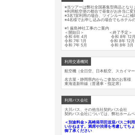
※当ツアーは弊社全国募集型商品となり
※利用航空便の都合で昼食がお弁当に変
※3名1室利用の場合、ツインルームに
※4名様でお申し込みの場合でもホテル
※1 厳島神社工事のご案内
＜開始日＞ ＜終了予定＞
令和 6年 4月 令和 8年 1
令和 7年 1月 令和 8年 1
令和 7年 5月 令和 8年 
利用交通機関
航空機（全日空、日本航空、スカイマー
名古屋・静岡県内からご参加のお客様
東海道新幹線（普通車・指定席）
利用バス会社
大川バス、その他当社契約バス会社
契約バス会社については、弊社ホームペ
＜別途料金＞高崎発羽田送迎バスご利用
いかねます。満席や渋滞を考慮してちょ
御了承ください