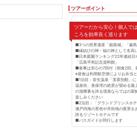
ツアーポイント
社
姫路
ツアーだから安心！個人で
ころを効率良く巡ります
■3つの世界遺産「姫路城」「厳
■縁結びの神・福の神として名高
■日本庭園ランキング22年連続
「広島平和記念資料館」
■食事は安心の7回付（朝食2回、
※昼食は利用航空便によりお弁当
■1泊目：皆生温泉「芙蓉別館」に
温泉街、美保湾の絶景が望める最
の漁獲量を誇る境港ならではの新
楽しみください
■2泊目：「グランドプリンスホ
瀬戸内海の景色や市街地の夜景を
誇るリゾートホテルです
■バスガイドが同行します