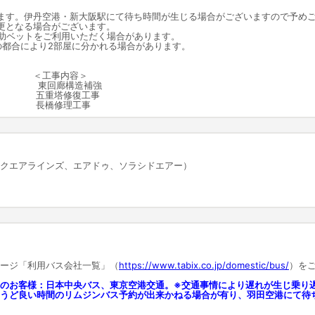
ます。伊丹空港・新大阪駅にて待ち時間が生じる場合がございますので予め
更となる場合がございます。
補助ベットをご利用いただく場合があります。
の都合により2部屋に分かれる場合があります。
 ＜工事内容＞
2月 東回廊構造補強
2月 五重塔修復工事
3月 長橋修理工事
クエアラインズ、エアドゥ、ソラシドエアー）
ージ「利用バス会社一覧」（
https://www.tabix.co.jp/domestic/bus/
）を
のお客様：日本中央バス、東京空港交通。※交通事情により遅れが生じ乗り
うど良い時間のリムジンバス予約が出来かねる場合が有り、羽田空港にて待