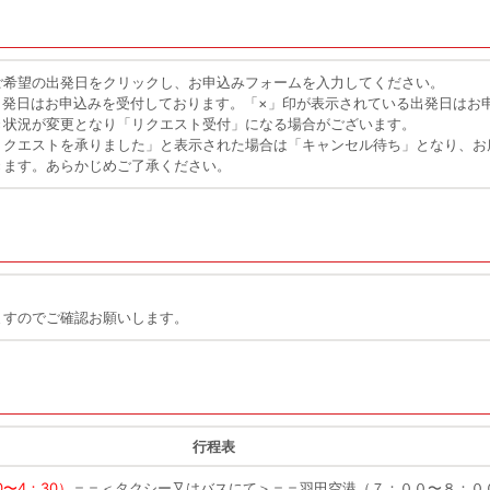
ご希望の出発日をクリックし、お申込みフォームを入力してください。
出発日はお申込みを受付しております。「×」印が表示されている出発日はお
き状況が変更となり「リクエスト受付」になる場合がございます。
リクエストを承りました」と表示された場合は「キャンセル待ち」となり、お
きます。あらかじめご了承ください。
ますのでご確認お願いします。
行程表
〜4：30）
＝＝＜タクシー又はバスにて＞＝＝羽田空港（７：００〜８：０