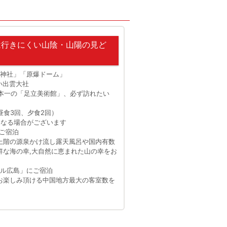
城
厳島神社・大鳥居 約70
は行きにくい山陰・山陽の見ど
島神社」「原爆ドーム」
い出雲大社
日本一の「足立美術館」、必ず訪れたい
昼食3回、夕食2回）
となる場合がございます
ご宿泊
上階の源泉かけ流し露天風呂や国内有数
鮮な海の幸,大自然に恵まれた山の幸をお
テル広島」にご宿泊
お楽しみ頂ける中国地方最大の客室数を