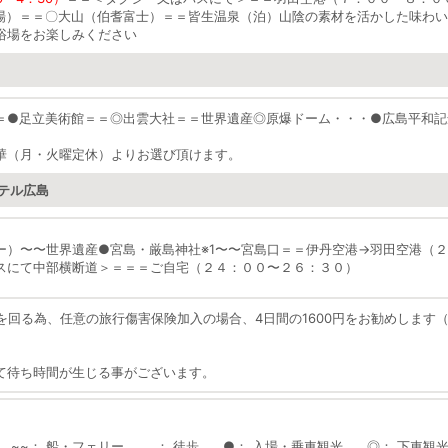
場）＝＝〇大山（伯耆富士）＝＝皆生温泉（泊）山陰の素材を活かした味わい
浴場をお楽しみください
＝
●
足立美術館＝＝
◎
出雲大社＝＝世界遺産
◎
原爆ドーム・・・
●
広島平和記
華（月・火曜定休）よりお選び頂けます。
テル広島
ー）〜〜世界遺産
●
宮島・厳島神社※1〜〜宮島口＝＝伊丹空港
→
羽田空港（２
スにて中部横断道＞＝＝＝ご自宅（２４：００〜２６：３０）
を回る為、任意の旅行傷害保険加入の場合、4日間の1600円をお勧めします
て待ち時間が生じる事がございます。
~~
船・フェリー
..
徒歩
●
入場・乗車観光
◎
下車観