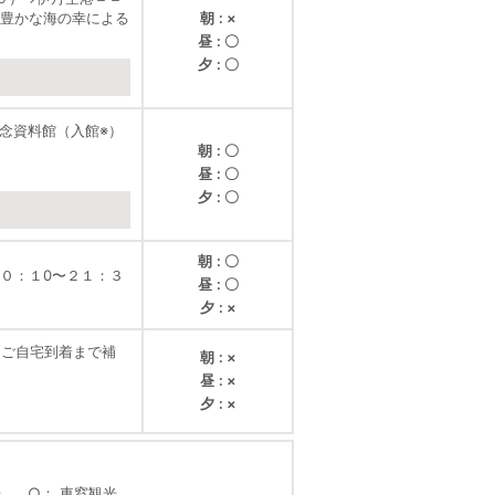
豊かな海の幸による
朝
×
昼
〇
夕
〇
念資料館（入館※）
朝
〇
昼
〇
夕
〇
朝
〇
０：１0〜２１：３
昼
〇
夕
×
（ご自宅到着まで補
朝
×
昼
×
夕
×
光
○
車窓観光