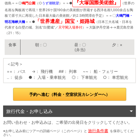
『大塚国際美術館』
徳島＝＝
◎
鳴門公園
（
○
うず潮眺望
）＝＝
●
（世界の
名画を陶板画で再現！世界26ケ国190余の美術館が所蔵する西洋名画1,000余点を陶
板で原寸大に再現した日本最大級の美術館／約2.5時間滞在予定）＝＝〇
大鳴門橋・
「世界遺産」国宝・姫路城
明石海峡大橋
＝＝
●
（日本三大名城・日本を
代表する白壁の城、別名“白鷺城”／
天守閣入場券付
）＝大阪伊丹空港
→
→
鹿児島空港
（21：15）
朝
〇
昼
〇
夕
×
(弁当)
＜記号＞
==
バス
→
飛行機
##
列車
~~
船・フェリー
..
徒歩
●
入場・乗車観光
◎
下車観光
○
車窓観光
予約へ進む（料金・空室状況カレンダーへ）
旅行代金・お申し込み
お問い合わせ・お申込みは、ご希望の出発日をクリックしてください。
旅行条件書
※お申し込み前にツアーの詳細ページ（このページ）と
を保存してくだ
さい。