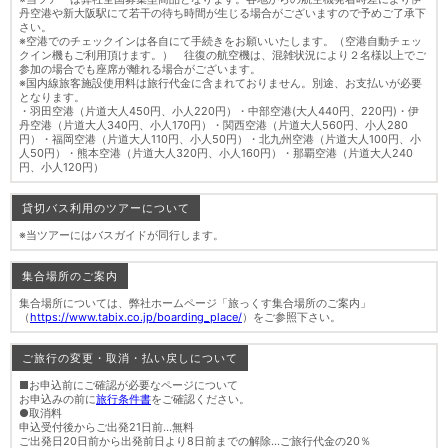
丹空港や新大阪駅にて若干の待ち時間が生じる場合がございますので予めご了承下
さい。
※空港でのチェックインは各自にて手続きをお願いいたします。（空港自動チェッ
クイン機もご利用頂けます。） 往復の航空機は、混雑状況により２名様以上でご
参加の場合でも座席が離れる場合がございます。
※国内線旅客施設使用料は旅行代金に含まれておりません。別途、お支払いが必要
となります。
・羽田空港（片道大人450円、小人220円）・中部空港(大人440円、220円)・伊
丹空港（片道大人340円、小人170円）・関西空港（片道大人560円、小人280
円）・福岡空港（片道大人110円、小人50円）・北九州空港（片道大人100円、小
人50円）・熊本空港（片道大人320円、小人160円）・那覇空港（片道大人240
円、小人120円）
貸切バス利用のツアーについて
※当ツアーにはバスガイドが同行します。
集合場所のご案内
集合場所については、弊社ホームページ「旅っくす集合場所のご案内」
（
https://www.tabix.co.jp/boarding_place/
）をご参照下さい。
ご旅行の変更・取消・払い戻しについて
■お申込前にご確認が必要なページについて
お申込みの前に
旅行条件書
をご確認ください。
●取消料
申込受付後からご出発21日前…無料
ご出発日20日前から出発前日より8日前までの解除…ご旅行代金の20％