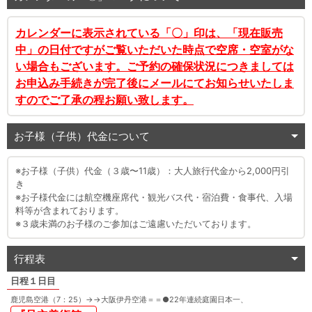
カレンダーに表示されている「〇」印は、「現在販売
中」の日付ですがご覧いただいた時点で空席・空室がな
い場合もございます。ご予約の確保状況につきましては
お申込み手続きが完了後にメールにてお知らせいたしま
すのでご了承の程お願い致します。
お子様（子供）代金について
※お子様（子供）代金（３歳〜11歳）：大人旅行代金から2,000円引
き
※お子様代金には航空機座席代・観光バス代・宿泊費・食事代、入場
料等が含まれております。
※３歳未満のお子様のご参加はご遠慮いただいております。
行程表
１日目
鹿児島空港（7：25）
→
→
大阪伊丹空港＝＝
●
22年連続庭園日本一、