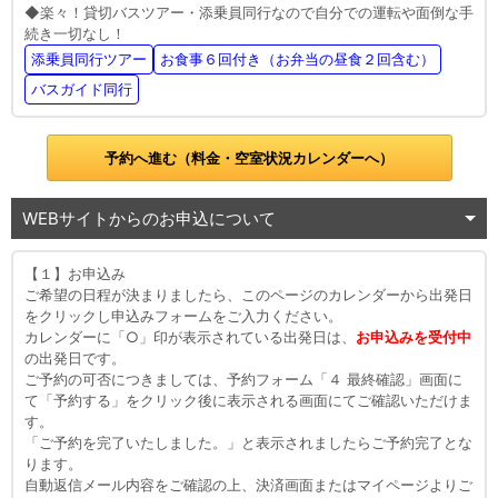
◆楽々！貸切バスツアー・添乗員同行なので自分での運転や面倒な手
続き一切なし！
添乗員同行ツアー
お食事６回付き（お弁当の昼食２回含む）
バスガイド同行
予約へ進む（料金・空室状況カレンダーへ）
WEBサイトからのお申込について
【１】お申込み
ご希望の日程が決まりましたら、このページのカレンダーから出発日
をクリックし申込みフォームをご入力ください。
カレンダーに「○」印が表示されている出発日は、
お申込みを受付中
の出発日です。
ご予約の可否につきましては、予約フォーム「４ 最終確認」画面に
て「予約する」をクリック後に表示される画面にてご確認いただけま
す。
「ご予約を完了いたしました。」と表示されましたらご予約完了とな
ります。
自動返信メール内容をご確認の上、決済画面またはマイページよりご