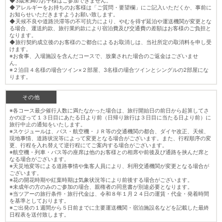
◆3歳未満のお子様はご参加できません。
◆アレルギーをお持ちのお客様は「ご質問・要望欄」にご記入いただくか、事前に
お知らせいただきますようお願い致します。
◆天候不良や道路渋滞等の不可抗力により、やむを得ず延泊や運送機関が変更とな
る場合、運送約款、旅行業約款により宿泊費及び交通費の差額はお客様のご負担と
なります。
◆旅行契約成立後のお客様のご都合によるお取消しは、当社所定の取消料を申し受
けます。
※お食事、入場施設を含んだコースで、放棄された場合のご返金はございませ
ん。
※２泊目４名様の場合ツイン×２部屋、3名様の場合ツインとシングルの2部屋にな
ります。
その他
※各コース最少催行人数に満たなかった場合は、旅行開始日の前日から起算してさ
かのぼって１３日目にあたる日より前（日帰り旅行は３日目に当たる日より前）に
旅行中止の通知をいたします。
※スケジュールは、バス・航空機・ＪＲ等の交通機関の都合、ダイヤ改正、天候、
現地事情、道路状況等によって変更となる場合がございます。また、行程順序の変
更、行程を入れ替えて逆行程にてご案内する場合がございます。
※航空機・列車・バス等の座席は他のお客様との相席や前後及び通路を挟んだ席と
なる場合がございます。
※天災地変等による道路事情や集客人員により、利用交通機関が変更となる場合が
ございます。
※花の開花時期や紅葉時期は気象状況等により前後する場合がございます。
※未成年の方のみのご参加の場合、親権者の同意書が別途必要となります。
※当ツアーの旅行条件・旅行代金は、令和８年１月２４日の運賃・代金・発着時間
を基準としております。
※ご出発の１週間から５日前までに主要運送機関・宿泊施設名などを記載した最終
日程表を送付致します。