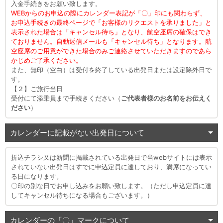
入金手続きをお願い致します。
WEBからのお申込の際にカレンダー表記が「〇」印にも関わらず、
お申込手続きの最終ページで「お客様のリクエストを承りました」と
表示された場合は「キャンセル待ち」となり、航空座席の確保はでき
ておりません。自動返信メールも「キャンセル待ち」となります。航
空座席のご用意ができた場合のみご連絡させていただきますのであら
かじめご了承ください。
また、無印（空白）は受付を終了している出発日または設定除外日で
す。
【２】ご旅行当日
受付にて添乗員まで手続きください（
ご代表者様のお名前をお伝えく
ださい
）
カレンダーに記載がない出発日について
折込チラシ又は新聞に掲載されている出発日で当webサイトには表示
されていない出発日はすでに申込定員に達しており、満席になってい
る日になります。
〇印の別な日でお申し込みをお願い致します。（ただし申込定員に達
してキャンセル待ちになる場合もございます。）
カレンダーの「〇」マークについて