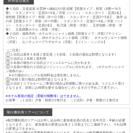
利用宿泊施設
◆１泊目：玉造温泉 出雲神々縁結びの宿 紺家【部屋タイプ：和室（8畳〜14.5
畳）・スタンダード・定員3〜5名／洋室（ツイン）・スタンダード・定員2名】、
保性館【部屋タイプ：和室（8〜12.5畳）・スタンダード・定員2〜5名】、旅亭 山
の井【部屋タイプ：和室（8〜10畳）・スタンダード・定員2〜4名／洋室（ツイ
ン）・スタンダード・定員2名】、松乃湯（和室・洋室）、玉井別館（和室・洋
室）、玉造国際ホテル（和室・洋室）
◆２泊目：徳島市内：ホテルサンシャイン徳島【部屋タイプ：洋室/プチツイン
（17㎡）・シングル】、JRホテルクレメント徳島（洋室）、ホテルサンルート徳島
（洋室）、センチュリープラザホテル（洋室）【ツイン・シングル】
（ご注意）
①１泊目は基本４名様１室定員（３名様、２名様の場合は割増となります）
②２泊目は２名様１室利用
③４名様の場合の２泊目はツイン×２ルームに分かれます。
④３名様の場合の２泊目はツイン＋シングルに分かれます。（ホテルサンシャイ
ン徳島のみ）
※その場合のシングル追加料金は発生致しません。
⑤1名様１室の場合は割増代金となります。
⑥２泊目トリプルルームご希望の場合は部屋数に限りがある為、リクエスト受け
となります。回答にお時間を要する場合がございますので予めご了承下さい。
※ホテル客室の指定（景観や階数等）はできません。
お食事：（１泊目）夕食・朝食の2食付き、（２泊目）夕食・朝食の２食付き
飛行機利用ツアーについて
※航空機利用のツアーはお申し込み時に参加者全員の氏名と生年月日・年齢が必要
となります。また、参加者名の変更は出発２１日前までにご連絡下さい。それ以降
の変更はできません。
※当ツアーは弊社全国募集型商品となります。各地からの航空機発着時差により伊