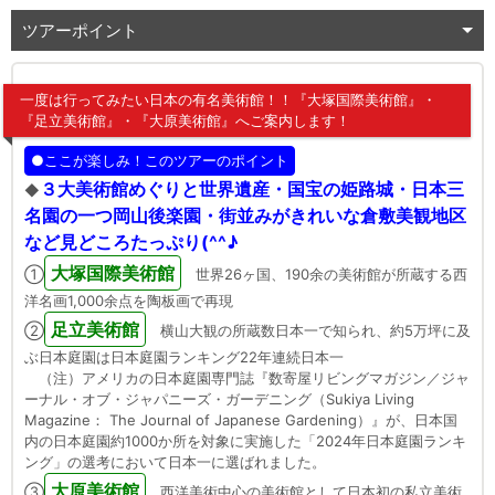
ツアーポイント
一度は行ってみたい日本の有名美術館！！『大塚国際美術館』・
『足立美術館』・『大原美術館』へご案内します！
●ここが楽しみ！このツアーのポイント
３大美術館めぐりと世界遺産・国宝の姫路城・日本三
◆
名園の一つ岡山後楽園・街並みがきれいな倉敷美観地区
など見どころたっぷり(^^♪
大塚国際美術館
①
世界26ヶ国、190余の美術館が所蔵する西
洋名画1,000余点を陶板画で再現
足立美術館
②
横山大観の所蔵数日本一で知られ、約5万坪に及
ぶ日本庭園は日本庭園ランキング22年連続日本一
（注）アメリカの日本庭園専門誌『数寄屋リビングマガジン／ジャ
ーナル・オブ・ジャパニーズ・ガーデニング（Sukiya Living
Magazine： The Journal of Japanese Gardening）』が、日本国
内の日本庭園約1000か所を対象に実施した「2024年日本庭園ランキ
ング」の選考において日本一に選ばれました。
大原美術館
③
西洋美術中心の美術館として日本初の私立美術