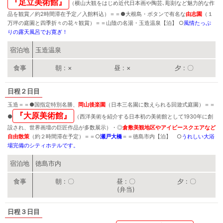
『足立美術館』
（横山大観をはじめ近代日本画や陶芸､彫刻など魅力的な作
品を観賞／約2時間滞在予定／入館料込）＝＝
●
大根島・ボタンで有名な
由志園
（１
万坪の庭園と四季折々の花々観賞）＝＝山陰の名湯・玉造温泉【泊】
○
風情たっぷ
りの露天風呂でお寛ぎ！
宿泊地
玉造温泉
朝
×
昼
×
夕
〇
２日目
玉造＝＝
●
国指定特別名勝、
岡山後楽園
（日本三名園に数えられる回遊式庭園）＝＝
『大原美術館』
●
（西洋美術を紹介する日本初の美術館として1930年に創
設され、世界画壇の巨匠作品が多数展示）・
◎
倉敷美観地区やアイビースクエアなど
自由散策
（約２時間滞在予定）＝＝
○
瀬戸大橋
＝＝徳島市内【泊】
○
うれしい大浴
場完備のシティホテルです。
宿泊地
徳島市内
朝
〇
昼
〇
夕
〇
(弁当)
３日目