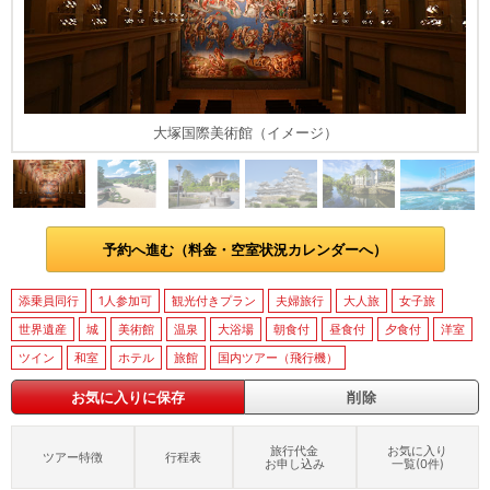
大塚国際美術館（イメージ）
予約へ進む（料金・空室状況カレンダーへ）
添乗員同行
1人参加可
観光付きプラン
夫婦旅行
大人旅
女子旅
世界遺産
城
美術館
温泉
大浴場
朝食付
昼食付
夕食付
洋室
ツイン
和室
ホテル
旅館
国内ツアー（飛行機）
お気に入りに保存
削除
旅行代金
お気に入り
ツアー特徴
行程表
お申し込み
一覧(
0
件)