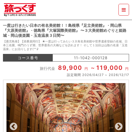
一度は行きたい日本の有名美術館！！島根県『足立美術館』・岡山県
『大原美術館』・徳島県『大塚国際美術館』 〜３大美術館めぐりと姫路
城・岡山後楽園・玉造温泉３日間〜
【鹿児島発】【添乗員同行】 ★一度は行ってみたい３大有名美術館や世界遺産登録の名城、日
本三名園、鳴門のうず潮、世界最長の大橋などを訪れます！ そして１泊目は山陰の名湯「玉造
温泉」にお泊りします(^^♪
コース番号
11-1042-000128
89,900
119,000
旅行代金
円
円
設定期間
2026/04/27
2026/12/17