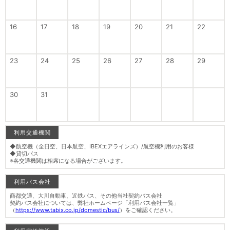
16
17
18
19
20
21
22
23
24
25
26
27
28
29
30
31
利用交通機関
◆航空機（全日空、日本航空、IBEXエアラインズ）/航空機利用のお客様
◆貸切バス
※各交通機関は相席になる場合がございます。
利用バス会社
商都交通、大川自動車、近鉄バス、その他当社契約バス会社
契約バス会社については、弊社ホームページ「利用バス会社一覧」
（
https://www.tabix.co.jp/domestic/bus/
）をご確認ください。