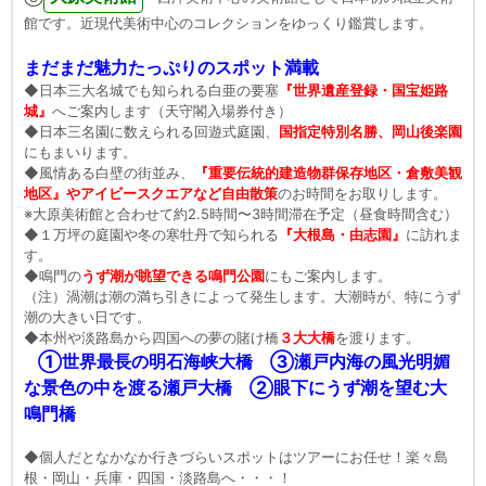
館です。近現代美術中心のコレクションをゆっくり鑑賞します。
まだまだ魅力たっぷりのスポット満載
◆日本三大名城でも知られる白亜の要塞
『世界遺産登録・国宝姫路
城』
へご案内します（天守閣入場券付き）
◆日本三名園に数えられる回遊式庭園、
国指定特別名勝、岡山後楽園
にもまいります。
◆風情ある白壁の街並み、
『重要伝統的建造物群保存地区・倉敷美観
地区』やアイビースクエアなど自由散策
のお時間をお取りします。
※大原美術館と合わせて約2.5時間〜3時間滞在予定（昼食時間含む）
◆１万坪の庭園や冬の寒牡丹で知られる
『大根島・由志園』
に訪れま
す。
◆鳴門の
うず潮が眺望できる鳴門公園
にもご案内します。
（注）渦潮は潮の満ち引きによって発生します。大潮時が、特にうず
潮の大きい日です。
◆本州や淡路島から四国への夢の賭け橋
３大大橋
を渡ります。
①世界最長の明石海峡大橋 ③瀬戸内海の風光明媚
な景色の中を渡る瀬戸大橋 ②眼下にうず潮を望む大
鳴門橋
◆個人だとなかなか行きづらいスポットはツアーにお任せ！楽々島
根・岡山・兵庫・四国・淡路島へ・・・！