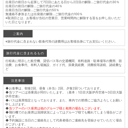
出発日の前日から起算して7日目にあたる日から2日目の解除…ご旅行代金の30％
出発日の前日の解除…ご旅行代金の40％
出発日当日の解除…ご旅行代金の50％
無連絡不参加または出発後の解除…ご旅行代金の100％
※取消日とは、お客様が当社の営業日、営業時間内に解除する旨をお申し出いただ
いた日となります。
ご案内
※旅行代金に含まれない飲食代等の諸費用はお客様自身にてお支払いください。
旅行代金に含まれるもの
行程表に明示した航空機、貸切バス等の交通機関、有料道路・駐車場等の費用、宿
泊費、お食事代、有料入場施設、ガイド代、添乗員経費、消費税等諸税、諸経費な
ど
注意事項
◆お食事は、朝食2回、昼食（弁当）2回、夕食2回ついております。
◆当ツアーには添乗員が同行いたします。（基本：1日目大阪伊丹空港〜3日目大阪
伊丹空港）
◆バスは座席指定となっております。また、車内での禁煙にご協力よろしくお願い
申し上げます。
◆
当ツアーのバス座席は他のグループ様と相席の場合もございます。
◆飛行機でのお座席は混雑状況によってはグループ様でも離れてしまう場合がござ
います。
◆予約施設に当日のご連絡先として代表者様のご連絡先を登録させていただく場合
がございます。