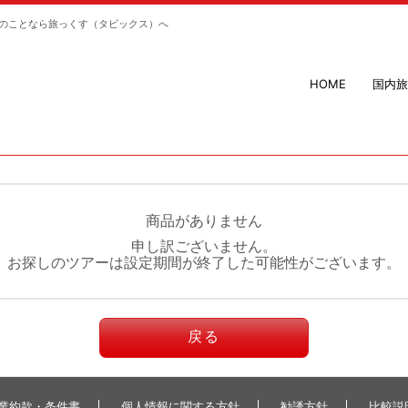
のことなら旅っくす（タビックス）へ
HOME
国内旅
商品がありません
申し訳ございません。
お探しのツアーは設定期間が終了した可能性がございます。
戻る
業約款・条件書
個人情報に関する方針
勧誘方針
比較説