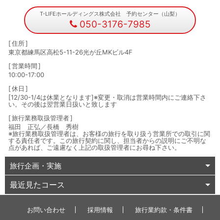
T-LIFEホールディングス株式会社 予約センター（山梨）
050-3176-7985
住所
東京都練馬区高松5-11-26光が丘MKビル4F
営業時間
10:00-17:00
休日
[12/30-1/4は休業となります]※変更・取消は営業時間内にご連絡下さ
い。その後は翌営業日扱いと致します
旅行業務取扱管理者
福田 正弘／長橋 秀樹
※旅行業務取扱管理者は、お客様の旅行を取り扱う営業所での取引に関
する責任者です。この旅行契約に関し、担当者からの説明にご不明な
点があれば、ご遠慮なく上記の取扱管理者にお尋ね下さい。
旅行企画・実施
最近見たコース
お問い合わせ
採用情報
旅行業約款・条件書