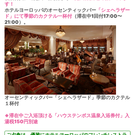
す！
ホテルヨーロッパのオーセンティックバー
「シェヘラザー
ド」にて季節のカクテル一杯付
（滞在中1回付17:00〜
21:00）。
オーセンティックバー「シェヘラザード」季節のカクテル
１杯付
※滞在中ご入浴頂ける「ハウステンボス温泉入浴券付」入
湯税150円別途
ご夕食は、優雅にホテルヨーロッパのフレンチレストラ