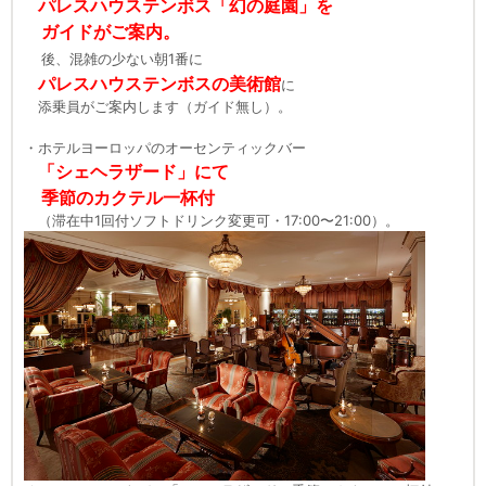
パレスハウステンボス「幻の庭園」を
ガイドがご案内。
後、混雑の少ない朝1番に
パレスハウステンボスの美術館
に
添乗員がご案内します（ガイド無し）。
・ホテルヨーロッパのオーセンティックバー
「シェヘラザード」にて
季節のカクテル一杯付
（滞在中1回付ソフトドリンク変更可・17:00〜21:00）。