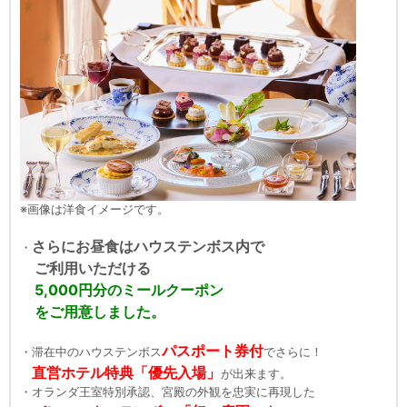
※画像は洋食イメージです。
さらにお昼食はハウステンボス内で
・
ご利用いただける
5,000円分のミールクーポン
をご用意しました。
パスポート券付
・滞在中のハウステンボス
でさらに！
直営ホテル特典「優先入場」
が出来ます。
・オランダ王室特別承認、宮殿の外観を忠実に再現した