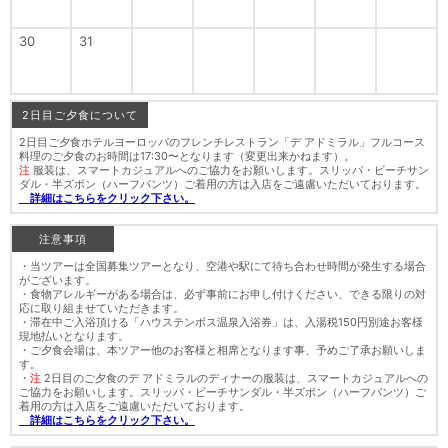
30
31
2日目ご夕食について
2日目ご夕食ホテルヨーロッパのフレンチレストラン「デ アドミラル」フルコース
料理のご夕食のお時間は17:30〜となります（変更出来かねます）。
注
服装は、スマートカジュアルへのご協力をお願いします。スリッパ・ビーチサン
ダル・半ズボン（ハーフパンツ）ご着用の方は入店をご遠慮いただいております。
詳細はこちらをクリック下さい。
注意事項
・当ツアーは全国募集ツアーとなり、空港や駅にて待ち合わせ時間が発生する場合
がございます。
・食物アレルギーがある場合は、必ず事前にお申し付けください、できる限りの対
応に取り組ませていただきます。
・滞在中ご入浴頂ける「ハウステンボス温泉入浴券」は、入湯税150円別途お客様
現地払いとなります。
・ご夕食会場は、本ツアー他のお客様と相席となります事、予めご了承お願いしま
す。
・
注
2日目のご夕食のデ アドミラルのディナーの服装は、スマートカジュアルへの
ご協力をお願いします。スリッパ・ビーチサンダル・半ズボン（ハーフパンツ）ご
着用の方は入店をご遠慮いただいております。
詳細はこちらをクリック下さい。