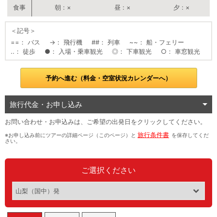
朝
×
昼
×
夕
×
＜記号＞
==
バス
→
飛行機
##
列車
~~
船・フェリー
..
徒歩
●
入場・乗車観光
◎
下車観光
○
車窓観光
予約へ進む（料金・空室状況カレンダーへ）
旅行代金・お申し込み
お問い合わせ・お申込みは、ご希望の出発日をクリックしてください。
旅行条件書
※お申し込み前にツアーの詳細ページ（このページ）と
を保存してくだ
さい。
ご選択ください