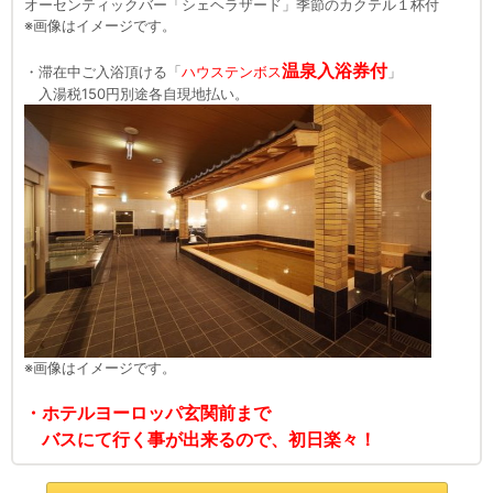
オーセンティックバー「シェヘラザード」季節のカクテル１杯付
※画像はイメージです。
温泉入浴券付
・滞在中ご入浴頂ける「
ハウステンボス
」
入湯税150円別途各自現地払い。
※画像はイメージです。
・ホテルヨーロッパ玄関前まで
バスにて行く事が出来るので、初日楽々！