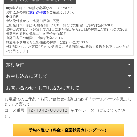
■お申込前にご確認が必要なページについて
お申込みの前に
旅行条件書
をご確認ください。
●取消料
申込受付後からご出発21日前…不要
ご出発日20日前から出発前日より8日前までの解除…ご旅行代金の20％
出発日の前日から起算して7日目にあたる日から2日目の解除…ご旅行代金の30％
出発日の前日の解除…ご旅行代金の40％
出発日当日の解除…ご旅行代金の50％
無連絡不参加または出発後の解除…ご旅行代金の100％
※取消日とは、お客様が当社の営業日、営業時間内に解除する旨をお申し出いただ
いた日とします。
旅行条件
お申し込みに関して
お問い合わせ・お申し込みに関して
お電話でのご予約・お問い合わせの際には必ず「ホームページを見まし
た｡」と言って、
コース番号
12-1042-000012
をオペレーターに伝えてくださ
い。
予約へ進む（料金・空室状況カレンダーへ）