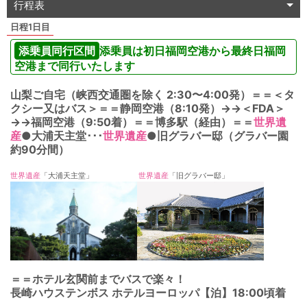
行程表
1日目
添乗員同行区間
添乗員は初日福岡空港から最終日福岡
空港まで同行いたします
山梨ご自宅（峡西交通圏を除く 2:30〜4:00発）＝＝＜タ
クシー又はバス＞＝＝静岡空港（8:10発）
→
→
＜FDA＞
→
→
福岡空港（9:50着）＝＝博多駅（経由）＝＝
世界遺
産
●
大浦天主堂･･･
世界遺産
●
旧グラバー邸（グラバー園
約90分間）
世界遺産
「大浦天主堂」
世界遺産
「旧グラバー邸」
＝＝ホテル玄関前までバスで楽々！
長崎ハウステンボス ホテルヨーロッパ【泊】18:00頃着