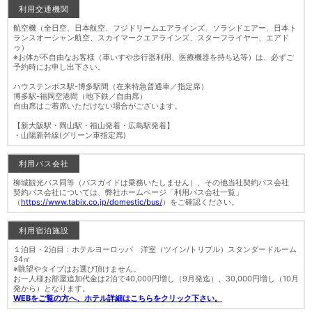
利用交通機関
航空機（全日空、日本航空、フジドリームエアラインズ、ソラシドエアー、日本ト
ランスオーシャン航空、スカイマークエアラインズ、スターフライヤー、エアド
ゥ）
※お体が不自由なお客様（車いすや歩行器利用、医療機器を持ち込等）は、必ずご
予約時にお申し出下さい。
ハウステンボス駅-博多駅間（在来特急普通車／指定席）
博多駅-福岡空港間（地下鉄／自由席）
自由席はご着席いただけない場合がございます。
【新大阪駅・岡山駅・福山発着・広島駅発着】
・山陽新幹線(グリーン車指定席)
利用バス会社
柳城観光バス同等（バスガイドは乗務いたしません）、その他当社契約バス会社
契約バス会社については、弊社ホームページ「利用バス会社一覧」
（
https://www.tabix.co.jp/domestic/bus/
）をご確認ください。
利用宿泊施設
１泊目・2泊目：ホテルヨーロッパ 洋室（ツイン/トリプル）スタンダードルーム
34㎡
※眺望やタイプはお選び頂けません。
お一人様お部屋追加代金は2泊で40,000円増し（9月発迄）、30,000円増し（10月
発から）となります。
WEBをご覧の方へ、ホテル詳細はこちらをクリック下さい。