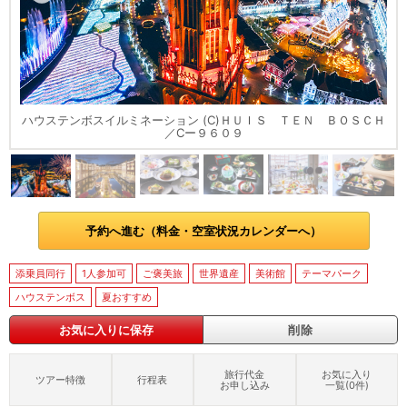
ハウステンボスイルミネーション (C)ＨＵＩＳ ＴＥＮ ＢＯＳＣＨ
／Cー９６０９
予約へ進む（料金・空室状況カレンダーへ）
添乗員同行
1人参加可
ご褒美旅
世界遺産
美術館
テーマパーク
ハウステンボス
夏おすすめ
お気に入りに保存
削除
旅行代金
お気に入り
ツアー特徴
行程表
お申し込み
一覧(
0
件)