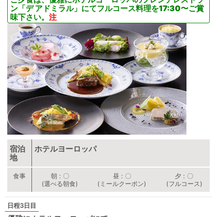
ン「デ アドミラル」にてフルコース料理を17:30〜ご賞
味下さい。
注
宿泊
ホテルヨーロッパ
地
朝
〇
昼
〇
夕
〇
(選べる朝食)
(ミールクーポン)
(フルコース)
3日目