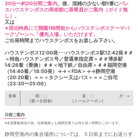
30分〜約20分間ご案内。
後、混雑の少ない朝1番に
パレ
スハウステンボスの美術館に添乗員がご案内（ガイド無
し）。
又は
※宿泊特典にて開園1時間前からハウステンボステーマパ
ークゾーンへ「優先入場」いただけます。
ご出発時間までハウステンボスをお楽しみ下さい。
ハウステンボス12:00発･･･ハウステンボス駅12:42発＃＃
＜特急ハウステンボス号／普通車指定席＞＃＃博多駅
14:28着（乗換）＃＃＜地下鉄／自由席＞＃＃福岡空港
（14:40着／18:50発）
→
→
＜FDA＞
→
→
静岡空港
（20:20着）＝＝＜タクシー又はバス＞＝＝ご自宅
（23:30〜25:00）
朝
〇
昼
〇
夕
×
(選べる朝食)
(ミールクーポン)
ご案内
※全国募集商品の為、往路復路とも福岡空港でお待ち頂く時間がございます。
静岡空港内の集合場所については、５日前までにお送りす