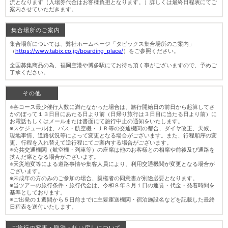
流となります（入場券代金はお客様負担となります。）詳しくは最終日程表にてご
案内させていただきます。
集合場所のご案内
集合場所については、弊社ホームページ「タビックス集合場所のご案内」
（
https://www.tabix.co.jp/boarding_place/
）をご参照ください。
全国募集商品の為、福岡空港や博多駅にてお待ち頂く事がございますので、予めご
了承ください。
その他
※各コース最少催行人数に満たなかった場合は、旅行開始日の前日から起算してさ
かのぼって１３日目にあたる日より前（日帰り旅行は３日目に当たる日より前）に
お電話もしくはメールまたは書面にて旅行中止の通知をいたします。
※スケジュールは、バス・航空機・ＪＲ等の交通機関の都合、ダイヤ改正、天候、
現地事情、道路状況等によって変更となる場合がございます。また、行程順序の変
更、行程を入れ替えて逆行程にてご案内する場合がございます。
※公共交通機関（航空機・列車等）の座席は他のお客様との相席や前後及び通路を
挟んだ席となる場合がございます。
※天災地変等による道路事情や集客人員により、利用交通機関が変更となる場合が
ございます。
※未成年の方のみのご参加の場合、親権者の同意書が別途必要となります。
※当ツアーの旅行条件・旅行代金は、令和８年３月１日の運賃・代金・発着時間を
基準としております。
※ご出発の１週間から５日前までに主要運送機関・宿泊施設名などを記載した最終
日程表を送付いたします。
ご旅行の変更・取消・払い戻しについて