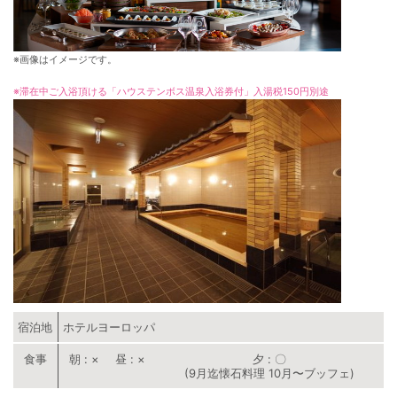
※画像はイメージです。
※滞在中ご入浴頂ける「ハウステンボス温泉入浴券付」入湯税150円別途
宿泊地
ホテルヨーロッパ
朝
×
昼
×
夕
〇
(9月迄懐石料理 10月〜ブッフェ)