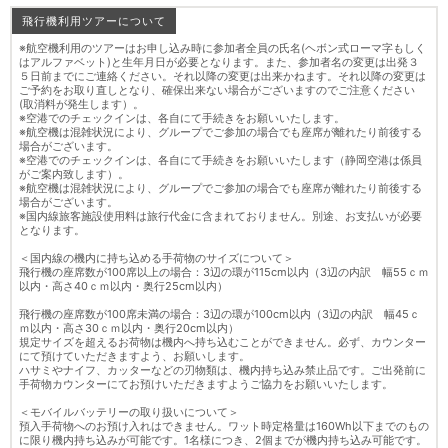
飛行機利用ツアーについて
※航空機利用のツアーはお申し込み時に参加者全員の氏名(ヘボン式ローマ字もしく
はアルファベット)と生年月日が必要となります。また、参加者名の変更は出発３
５日前までにご連絡ください。それ以降の変更は出来かねます。それ以降の変更は
ご予約をお取り直しとなり、確保出来ない場合がございますのでご注意ください
(取消料が発生します）。
※空港でのチェックインは、各自にて手続きをお願いいたします。
※航空機は混雑状況により、グループでご参加の場合でも座席が離れたり前後する
場合がございます。
※空港でのチェックインは、各自にて手続きをお願いいたします（静岡空港は係員
がご案内致します）。
※航空機は混雑状況により、グループでご参加の場合でも座席が離れたり前後する
場合がございます。
※国内線旅客施設使用料は旅行代金に含まれておりません。別途、お支払いが必要
となります。
＜国内線の機内に持ち込める手荷物のサイズについて＞
飛行機の座席数が100席以上の場合：3辺の環が115cm以内（3辺の内訳 幅55ｃｍ
以内・高さ40ｃｍ以内・奥行25cm以内）
飛行機の座席数が100席未満の場合：3辺の環が100cm以内（3辺の内訳 幅45ｃ
ｍ以内・高さ30ｃｍ以内・奥行20cm以内）
規定サイズを超えるお荷物は機内へ持ち込むことができません。必ず、カウンター
にて預けていただきますよう、お願いします。
ハサミやナイフ、カッターなどの刃物類は、機内持ち込み禁止品です。ご出発前に
手荷物カウンターにてお預けいただきますようご協力をお願いいたします。
＜モバイルバッテリーの取り扱いについて＞
預入手荷物へのお預け入れはできません。ワット時定格量は160Wh以下までのもの
に限り機内持ち込みが可能です。1名様につき、2個までが機内持ち込み可能です。