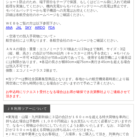
ショート防止のため、端子部分をテープで保護、もしくはビニール袋に入れて絶縁
処理を実施してください。機内充電からモバイルバッテリーへの充電は禁止です。
モバイルバッテリーから電子機器への充電はお控えください。
詳細は各航空会社のホームページをご確認ください。
ＷＥＢをご覧の方は以下参照下さい。
ANA
JAL
SKY
AIRDO
FDA
＜空港での預入手荷物について＞
航空会社により異なります、各航空会社のホームページをご確認ください。
ＡＮＡの場合：重量：エコノミークラス1個あたり23kgまで無料、サイズ：3辺
（縦、横、高さ）の合計が158cm以内（キャスターと持ち手を含む）、※モバイル
バッテリー不可 ※3辺の合計が158㎝以内であっても、使用する航空機により最長辺
には制限があります。※各辺の長さが横80cm×縦75cm×奥行き45cmを超える場合
は預入不可です。
個数：エコノミークラス 2個まで。
※当ツアーは弊社全国募集型商品となります。各地からの航空機発着時差により福
岡空港にて待ち時間が生じる場合がございますので予めご了承ください。
お申込時にリクエスト受付となる場合はお席が確保でき次第弊社よりご連絡させて
頂きます。
ＪＲ利用ツアーについて
※東海道・山陽・九州新幹線に３辺の合計が１６０ｃｍを超える特大荷物を車内に
持ち込む場合は手数料（１,０００円税込）をお支払いいただく必要がございますの
で、なるべく荷物は小分けにしていただくようお願いいたします。なお、３辺の合
計が２５０ｃｍを超える荷物はお持ち込みいただけません。
※ＪＲにて途中乗車となるお客様は、「入場券」をご購入して頂き、列車内にて合