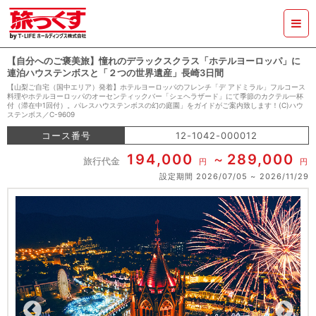
【自分へのご褒美旅】憧れのデラックスクラス「ホテルヨーロッパ」に
連泊ハウステンボスと「２つの世界遺産」長崎3日間
【山梨ご自宅（国中エリア）発着】ホテルヨーロッパのフレンチ「デ アドミラル」フルコース
料理やホテルヨーロッパのオーセンティックバー「シェヘラザード」にて季節のカクテル一杯
付（滞在中1回付）。パレスハウステンボスの幻の庭園」をガイドがご案内致します！(C)ハウ
ステンボス／C-9609
コース番号
12-1042-000012
194,000
289,000
旅行代金
円
円
設定期間
2026/07/05
2026/11/29