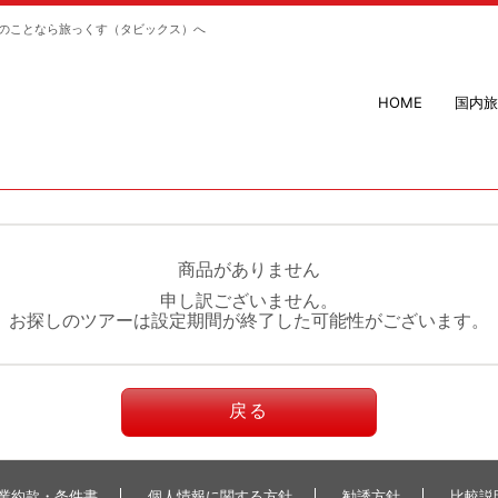
のことなら旅っくす（タビックス）へ
HOME
国内旅
商品がありません
申し訳ございません。
お探しのツアーは設定期間が終了した可能性がございます。
戻る
業約款・条件書
個人情報に関する方針
勧誘方針
比較説