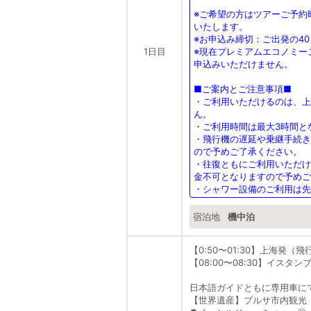
※ご希望の方はツアーご予約
いたします。
※お申込み締切：ご出発の4
1日目
※現在プレミアムエコノミー
申込みいただけません。
■ご案内とご注意事項■
・ご利用いただけるのは、上
ん。
・ご利用時間は最大3時間と
・飛行機の遅延や乗継手続き
ので予めご了承ください。
・往復ともにご利用いただけ
金不可となりますので予めご
・シャワー設備のご利用は先
宿泊地
機中泊
【0:50〜01:30】上海発（
【08:00〜08:30】イスタン
日本語ガイドともに専用車にて
【世界遺産】ブルサ市内観光