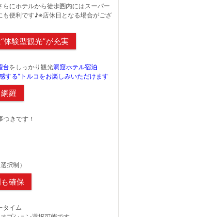
さらにホテルから徒歩圏内にはスーパー
にも便利です♪※店休日となる場合がござ
“体験型観光”が充実
望台
をしっかり観光
洞窟ホテル宿泊
感する”トルコをお楽しみいただけます
り網羅
事つきです！
）
（選択制）
間も確保
ータイム
r オプション選択可能です