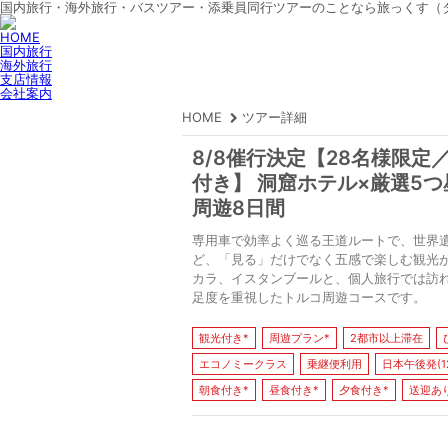
国内旅行・海外旅行・バスツアー・添乗員同行ツアーのことなら旅っくす（
HOME
国内旅行
海外旅行
支店情報
会社案内
HOME
ツアー詳細
8/8催行決定【28名様限
付き】 洞窟ホテル×厳選5
周遊8日間
専用車で効率よく巡る王道ルートで、世界
ど、「見る」だけでなく五感で楽しむ観光
カラ、イスタンブールと、個人旅行では訪
足度を重視したトルコ周遊コースです。
観光付き*
周遊プラン*
2都市以上滞在
エコノミークラス
乗継便利用
日本午後発(12:
朝食付き*
昼食付き*
夕食付き*
送迎あ