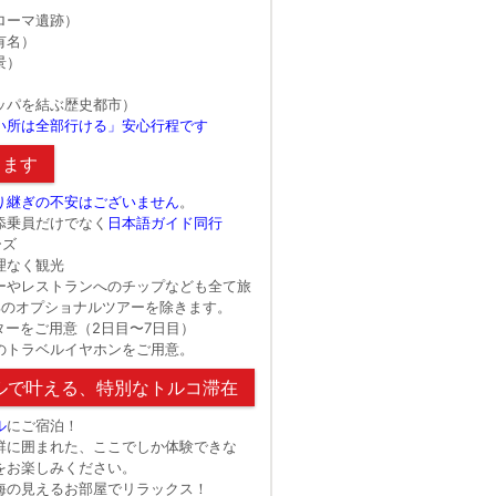
ローマ遺跡）
有名）
景）
ッパを結ぶ歴史都市）
い所は全部行ける」安心行程です
します
り継ぎの不安はございません
。
添乗員だけでなく
日本語ガイド同行
ーズ
理なく観光
ーやレストランへのチップなども全て旅
部のオプショナルツアーを除きます。
ターをご用意（2日目〜7日目）
のトラベルイヤホンをご用意。
ルで叶える、特別なトルコ滞在
ル
にご宿泊！
群に囲まれた、ここでしか体験できな
をお楽しみください。
海の見えるお部屋でリラックス！