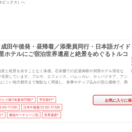
タビックス）へ
定／成田午後発・昼帰着／添乗員同行・日本語ガイド
つ星ホテルにご宿泊世界遺産と絶景をめぐるトルコ
遺産と絶景を余すことなく体感。石灰棚での足湯体験や洞窟ホテル滞在な
が充実しています。ブルサ、エフェソス、パムッカレ、カッパドキア、アン
れにくい地方都市まで無駄なく周遊し、食事やチップ込みの安心価格で、満
ひとり旅(1名参加可能)*
学生旅行*
お気に入りに保
00-17:59)
日本午後着(12:00-17:59)
り*
燃油サーチャージ別
世界遺産*