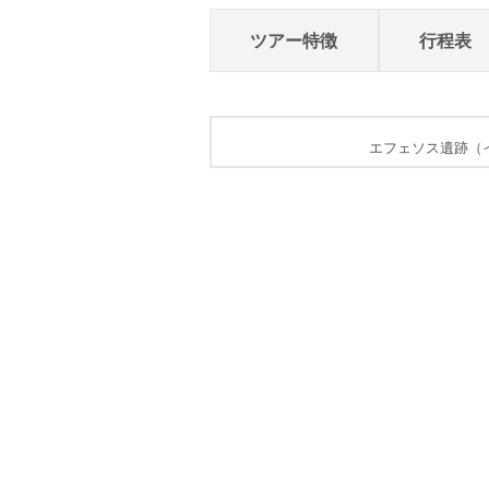
ツアー特徴
行程表
ホテル_客室一例（イメージ）
エフェソス遺跡（