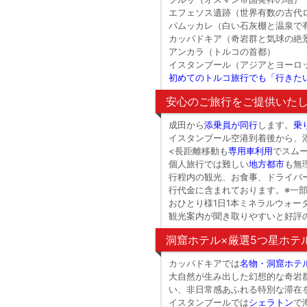
エフェソス遺跡（世界有数の古代
パムッカレ（白い石灰棚と温泉で
カッパドキア（奇岩群と気球の絶
アンカラ（トルコの首都）
イスタンブール（アジアとヨーロ
初めてのトルコ旅行でも「行きた
安心のご旅行をご提供いた
成田から
添乗員が同行
します。
乗
イスタンブール空港到着後から、
<長距離移動も
専用車利用
でスム
個人旅行では難しい
地方都市
も無
行程内の観光、お食事、ドライバ
行代金に含まれております。※一
おひとり様1日1本ミネラルウォー
観光案内が聞き取りやすいと好評
洞窟ホテル×厳選5つ星ホテ
カッパドキアでは
名物・洞窟ホテ
大自然が生み出した幻想的な奇岩
い、非日常感あふれる特別な滞在
イスタンブールでは
シェラトン
で