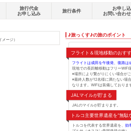
旅行代金
お申し
旅行条件
お申し込み
お問い合わ
♪旅っくす♪の旅のポイント
イメージ）
カッパドキア 気球(イメージ)※気球は
フライト＆現地移動のおす
フライトは成田を午後発、復路は
現地での長距離移動はフリーWIF
※場所により繋がりにくい場合が
※最終人数が12名様に満たない場
なります。WIFIは装備しておりま
JALマイルが貯まる
JALのマイルが貯まります。
トルコ主要世界遺産を“無駄
トルコを代表する世界遺産を、
効
ブルサ（オスマン帝国発祥の地）