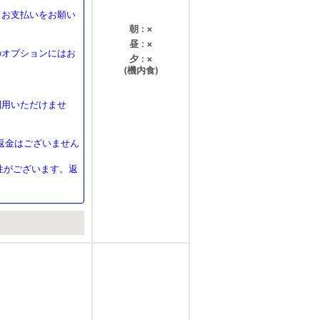
てお支払いをお願い
朝
×
昼
×
のオプションにはお
夕
×
(機内食)
利用いただけませ
返金はございません
性がございます。返