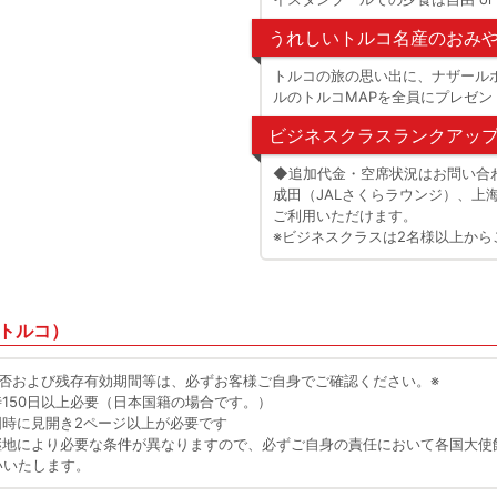
うれしいトルコ名産のおみや
トルコの旅の思い出に、ナザール
ルのトルコMAPを全員にプレゼン
ビジネスクラスランクアッ
◆追加代金・空席状況はお問い合
成田（JALさくらラウンジ）、上
ご利用いただけます。
※ビジネスクラスは2名様以上から
トルコ）
否および残存有効期間等は、必ずお客様ご自身でご確認ください。※
150日以上必要（日本国籍の場合です。）
時に見開き2ページ以上が必要です
継地により必要な条件が異なりますので、必ずご自身の責任において各国大使
いいたします。