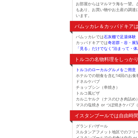
お部屋からはマルマラ海を一望。
もあり、お買い物やお土産の調達
います。
パムッカレ＆カッパドキアは
パムッカレでは
石灰棚で足湯体験
カッパドキアでは
奇岩群・谷・展
「見る」だけでなく“泊まって・体
トルコの名物料理をしっか
トルコのローカルグルメをご用意
ホテルでの朝食を含む14回のお食
ドネルケバブ
チョップシン（串焼き）
トルコ風ピザ
カルニヤルク（ナスのひき肉詰め
マスの塩焼き or つぼ焼きケバブ
イスタンブールでは自由時
グランドバザール
スルタンアフメット地区でのフリ
イスタンブールでの夕食は自由 o