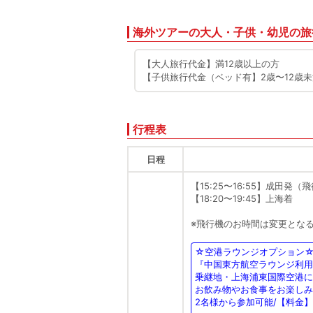
海外ツアーの大人・子供・幼児の旅
【大人旅行代金】満12歳以上の方
【子供旅行代金（ベッド有】2歳〜12歳
行程表
日程
【15:25〜16:55】成田発
【18:20〜19:45】上海着
※飛行機のお時間は変更とな
☆空港ラウンジオプション
『中国東方航空ラウンジ利用
乗継地・上海浦東国際空港
お飲み物やお食事をお楽しみ
2名様から参加可能/【料金】 