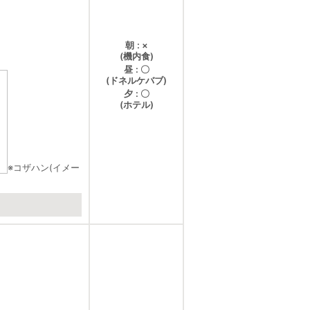
朝
×
(機内食)
昼
〇
(ドネルケバブ)
夕
〇
(ホテル)
※コザハン(イメー