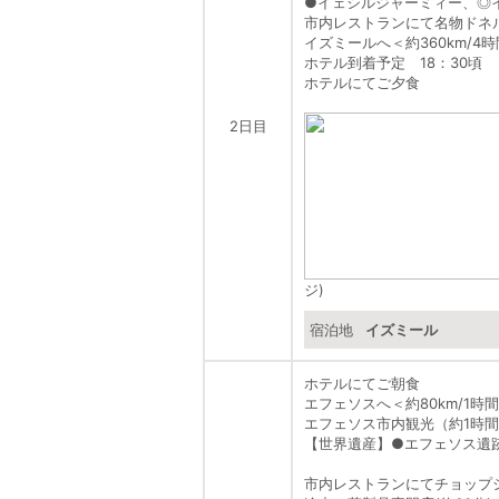
●
イェシルジャーミィー、
◎
市内レストランにて名物ドネ
イズミールへ＜約360km/4
ホテル到着予定 18：30頃
ホテルにてご夕食
2日目
ジ)
宿泊地
イズミール
ホテルにてご朝食
エフェソスへ＜約80km/1時
エフェソス市内観光（約1時
【世界遺産】
●
エフェソス遺
市内レストランにてチョップ