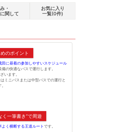
込み・
お気に入り
せに関して
一覧(
0
件)
ｵﾌﾟｼｮﾝでのご案内となります。
シェラトン イスタンブール ア
すめのポイント
成田に昼着の参加しやすいスケジュール
I装備の快適なバスで運行します。
ございます。
合はミニバスまたは中型バスでの運行と
す。
なく一筆書き”で周遊
率よく横断する王道ルート
です。