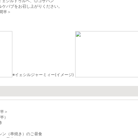
イェシルトゥルベ、
◎
コザハン
ルケバブをお召し上がりください。
時間半＞
※イェシルジャーミィー(イメージ)
間半＞
間半）
跡
シン（串焼き）のご昼食