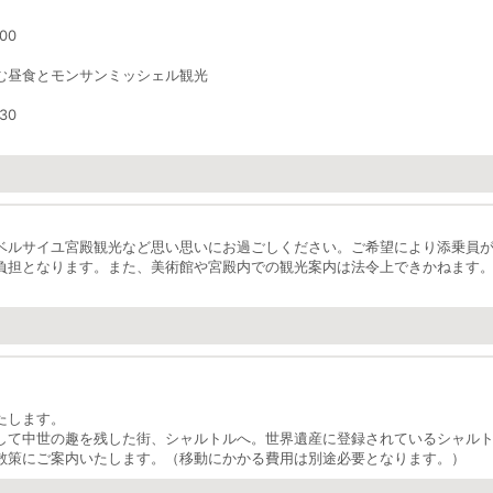
00
む昼食とモンサンミッシェル観光
30
ベルサイユ宮殿観光など思い思いにお過ごしください。ご希望により添乗員
負担となります。また、美術館や宮殿内での観光案内は法令上できかねます
たします。
して中世の趣を残した街、シャルトルへ。世界遺産に登録されているシャル
散策にご案内いたします。（移動にかかる費用は別途必要となります。）