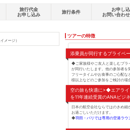
旅行代金
お申し
旅行条件
お申し込み
お問い合わ
ツアーの特徴
観イメージ）
ANA（ビジネスク
添乗員が同行するプライベ
◆ご家族様やご友人と楽しむプラ
が同行いたします。他の参加者を
フリータイムやお食事のご心配な
様以上などのご参加をご検討の場
空の旅も快適に>◆エアライ
を11年連続受賞のANAビジ
日本の航空会社ならではのきめ細
お過ごしいただけます。
◆
羽田・パリでは専用の空港ラウ