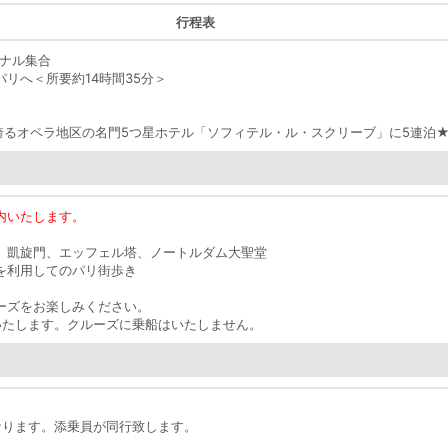
行程表
ミナル集合
パリへ＜所要約14時間35分＞
誇るオペラ地区の名門5つ星ホテル「ソフィテル・ル・スクリーブ」に5連泊
内いたします。
、凱旋門、エッフェル塔、ノートルダム大聖堂
を利用してのパリ街歩き
ーズをお楽しみください。
いたします。クルーズに乗船はいたしません。
なります。添乗員が同行致します。