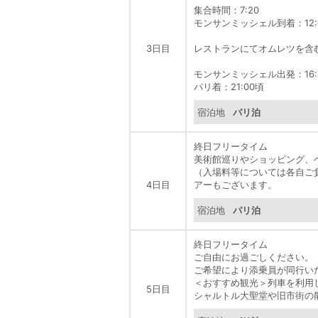
集合時間：7:20
モンサンミッシェル到着：12:
3日目
レストランにてオムレツを含
モンサンミッシェル出発：16:
パリ着：21:00頃
宿泊地
パリ泊
終日フリータイム
美術館巡りやショッピング、
（入場料等については各自ご
4日目
アーもございます。
宿泊地
パリ泊
終日フリータイム
ご自由にお過ごしください。
ご希望により添乗員が同行い
＜おすすめ観光＞列車を利用
5日目
シャルトル大聖堂や旧市街の