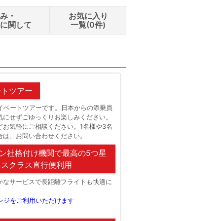
込み・
お気に入り
せに関して
一覧(
0
件)
ラスイメージ）
エッフェル
ートツアー
イベートツアーです。日本からの添乗員
気にせずごゆっくりお楽しみください。
どお気軽にご相談ください。1名様や3名
合は、お問い合わせください。
ン社格付け機関で最高の5つ星
ネスクラス直行便利用
かなサービスで長距離フライトも快適に
ンジをご利用いただけます