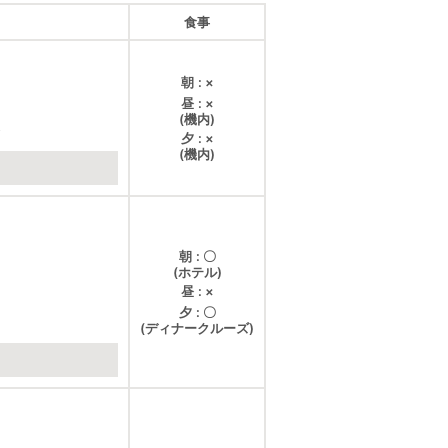
食事
朝
×
昼
×
(機内)
★
夕
×
(機内)
朝
〇
(ホテル)
昼
×
夕
〇
(ディナークルーズ)