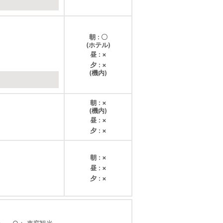
朝
〇
(ホテル)
昼
×
夕
×
(機内)
朝
×
(機内)
昼
×
夕
×
朝
×
昼
×
夕
×