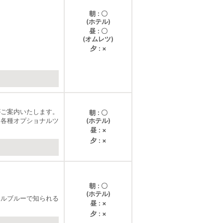
朝
〇
(ホテル)
昼
〇
(オムレツ)
夕
×
がご案内いたします。
朝
〇
。各種オプショナルツ
(ホテル)
昼
×
夕
×
朝
〇
(ホテル)
トルブルーで知られる
昼
×
夕
×