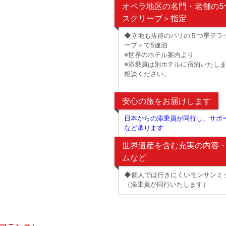
オペラ地区の名門・老舗の5
スクリーブ＞指定
◆立地も抜群のパリの５つ星デラ
ーブ＞で5連泊
※世界のホテル案内より
※添乗員は別ホテルに宿泊いたしま
相談ください。
安心の旅をお届けします
日本からの添乗員が同行し、サポ
など承ります
世界遺産を含む充実の内容
ムなど
◆個人では行きにくいモンサンミ
（添乗員が同行いたします）