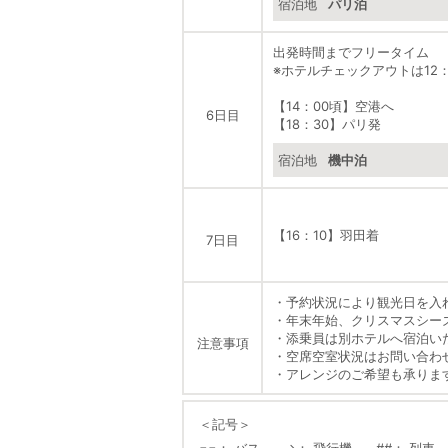
宿泊地
パリ泊
出発時間までフリータイム
※ホテルチェックアウトは12
【14：00頃】空港へ
6日目
【18：30】パリ発
宿泊地
機中泊
【16：10】羽田着
7日目
・予約状況により観光日を入
・年末年始、クリスマスシー
・添乗員は別ホテルへ宿泊い
注意事項
・空席空室状況はお問い合わ
・アレンジのご希望も承りま
＜記号＞