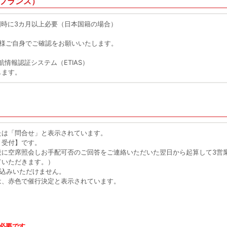
フランス）
時に3カ月以上必要（日本国籍の場合）
客様ご自身でご確認をお願いいたします。
航情報認証システム（ETIAS）
します。
たは「問合せ」と表示されています。
ト受付】です。
設に空席照会しお手配可否のご回答をご連絡いただいた翌日から起算して3営
ていただきます。）
申込みいただけません。
は、赤色で催行決定と表示されています。
必要です。