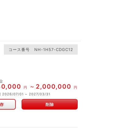
コース番号
NH-1H57-CDGC12
金
50,000
2,000,000
円
円
間
2026/07/01
2027/03/31
存
削除