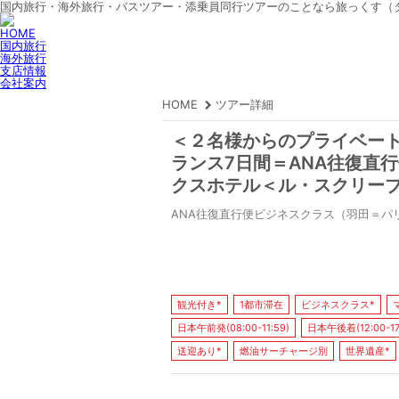
国内旅行・海外旅行・バスツアー・添乗員同行ツアーのことなら旅っくす（
HOME
国内旅行
海外旅行
支店情報
会社案内
HOME
ツアー詳細
＜２名様からのプライベー
ランス7日間＝ANA往復直
クスホテル＜ル・スクリー
ANA往復直行便ビジネスクラス（羽田＝パ
観光付き*
1都市滞在
ビジネスクラス*
日本午前発(08:00-11:59)
日本午後着(12:00-17
送迎あり*
燃油サーチャージ別
世界遺産*