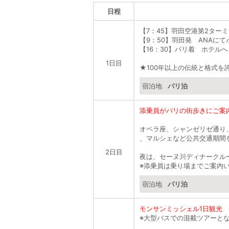
日程
【7：45】羽田空港第2ター
【9：50】羽田発 ANAにて
【16：30】パリ着 ホテルへ
1日目
★100年以上の伝統と格式を
宿泊地
パリ泊
添乗員がパリの街歩きにご案
オペラ座、シャンゼリゼ通り
、マルシェなど公共交通期間
2日目
夜は、セーヌ川ディナークル
※添乗員は乗り場までご案内
宿泊地
パリ泊
モンサンミッシェル1日観光
※大型バスでの混載ツアーと