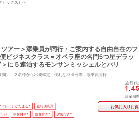
タビックス）へ
トツアー＞添乗員が同行・ご案内する自由自在のフ
行便ビジネスクラス＝オペラ座の名門5つ星デラッ
ブ＞に５連泊するモンサンミッシェルとパリ
リ間） ２名様から出発確定 便利な羽田発着 添乗員同行
旅行代
1,4
設定期
マイレージがたまる*
直行便利用
お気に入りに保
:59)
朝食付き*
昼食付き*
夕食付き*