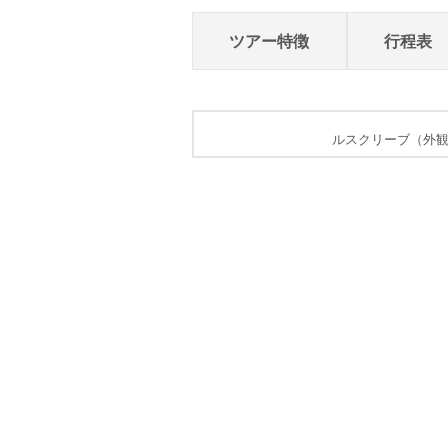
ツアー特徴
行程表
イメージ）
ルスクリーブ（外