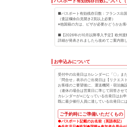
パスポート有効残存日数について（
■パスポート有効残存日数：フランス出国
（査証欄余白見開き2頁以上必要）
※他国籍の方は、ビザが必要かどうかお
■【2026年の10月以降導入予定】欧州渡
詳細が発表されましたら改めてご案内致
お申込みについて
受付中の出発日はカレンダーに「〇」ま
「問合せ」表示のご出発日は【リクエス
お客様のご要望後に、運送機関・宿泊施
（連休の場合は営業日に準じて回答させ
カレンダーが×になっている出発日はお
既に最少催行人員に達している出発日に
ご予約時にご準備いただくもの
●パスポート記載のお名前（英語表記）
●生年月日●性別●国籍※参加者全員分が