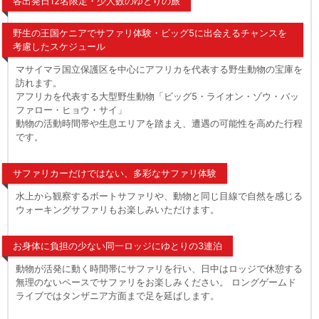
各出発日12名限定・少人数のゆとりの旅
野生の王国ケニアでサファリ体験・ビッグ5に出会えるチャンスを
考慮したスケジュール
マサイマラ国立保護区を中心にアフリカを代表する野生動物の宝庫を
訪れます。
アフリカを代表する大型野生動物「ビッグ5・ライオン・ゾウ・バッ
ファロー・ヒョウ・サイ」
動物の活動時間帯や生息エリアを踏まえ、遭遇の可能性を高めた行程
です。
サファリカーだけではない、多彩なサファリ体験
水上から観察するボートサファリや、動物と同じ目線で自然を感じる
ウォーキングサファリもお楽しみいただけます。
お身体に負担の少ない同一ロッジにゆとりの3連泊
動物が活発に動く時間帯にサファリを行い、日中はロッジで休憩する
無理のないペースでサファリをお楽しみください。 ロングゲームド
ライブではタンザニア方面まで足を延ばします。