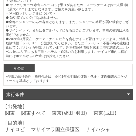
＜荷物について＞
● サファリカーの荷物スペースには限りがあるため、スーツケースはお一人様1個
（最大70cm）までとなります。ご協力をお願い致します。
＜利用ロッジ、ホテルについて＞
● 3名1室でのご利用は承れません。
●全都市シャワーのみの客室となります。また、シャワーの水圧が弱い場合がござ
います。
●ツインベッド、またはダブルベッドになる場合がございます。事前の確約は承る
事ができません。
●2026年1月現在、ケニア・ナイロビ市を含むナイロビ郡はエリアにより、外務省
危険情報「レベル1：十分注意してください」または「レベル2：不要不急の渡航は
止めてください」が発出されています。外務省危険情報を踏まえ現地調査の上、レ
ベル1のエリアにある空港・ホテル・道路のみを利用します。ナイロビ市内に宿泊
時にはホテルからの外出はお控えください。
その他
※記載の旅行条件・旅行代金は、令和8年4月1日の運賃・代金・運送機関のスケジ
ュールを基準としております。
旅行条件
出発地
関東 関東すべて 東京(成田･羽田) 東京(成田)
目的地
ナイロビ マサイマラ国立保護区 ナイバシャ