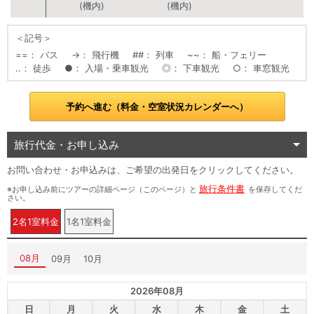
(機内)
(機内)
＜記号＞
==
バス
→
飛行機
##
列車
~~
船・フェリー
..
徒歩
●
入場・乗車観光
◎
下車観光
○
車窓観光
予約へ進む（料金・空室状況カレンダーへ）
旅行代金・お申し込み
お問い合わせ・お申込みは、ご希望の出発日をクリックしてください。
旅行条件書
※お申し込み前にツアーの詳細ページ（このページ）と
を保存してくだ
さい。
2名1室料金
1名1室料金
08月
09月
10月
2026年08月
日
月
火
水
木
金
土