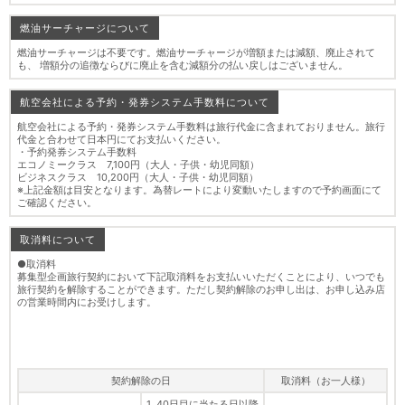
燃油サーチャージについて
燃油サーチャージは不要です。燃油サーチャージが増額または減額、廃止されて
も、 増額分の追徴ならびに廃止を含む減額分の払い戻しはございません。
航空会社による予約・発券システム手数料について
航空会社による予約・発券システム手数料は旅行代金に含まれておりません。旅行
代金と合わせて日本円にてお支払いください。
・予約発券システム手数料
エコノミークラス 7,100円（大人・子供・幼児同額）
ビジネスクラス 10,200円（大人・子供・幼児同額）
※上記金額は目安となります。為替レートにより変動いたしますので予約画面にて
ご確認ください。
取消料について
●取消料
募集型企画旅行契約において下記取消料をお支払いいただくことにより、いつでも
旅行契約を解除することができます。ただし契約解除のお申し出は、お申し込み店
の営業時間内にお受けします。
契約解除の日
取消料（お一人様）
1. 40日目に当たる日以降