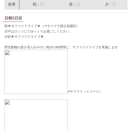
朝
〇
昼
〇
夕
〇
5日目
朝★サファリドライブ★（マサイマラ国立保護区）
日中はロッジにてゆっくりお過ごしください。
夕刻★サファリドライブ★
野生動物の姿が見られやすい朝夕の時間帯に、サファリドライブを実施します
※サファリ（イメージ）