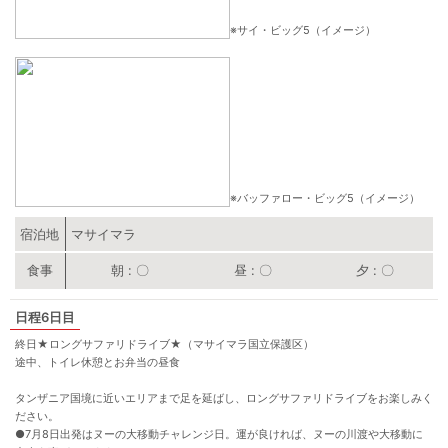
※サイ・ビッグ5（イメージ）
※バッファロー・ビッグ5（イメージ）
宿泊地
マサイマラ
朝
〇
昼
〇
夕
〇
6日目
終日★ロングサファリドライブ★（マサイマラ国立保護区）
途中、トイレ休憩とお弁当の昼食
タンザニア国境に近いエリアまで足を延ばし、ロングサファリドライブをお楽しみく
ださい。
●
7月8日出発はヌーの大移動チャレンジ日。運が良ければ、ヌーの川渡や大移動に