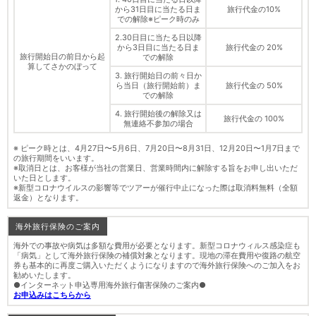
から31日目に当たる日ま
旅行代金の10%
での解除※ピーク時のみ
2.30日目に当たる日以降
から3日目に当たる日ま
旅行代金の 20%
旅行開始日の前日から起
での解除
算してさかのぼって
3. 旅行開始日の前々日か
ら当日（旅行開始前）ま
旅行代金の 50%
での解除
4. 旅行開始後の解除又は
旅行代金の 100%
無連絡不参加の場合
※ ピーク時とは、4月27日〜5月6日、7月20日〜8月31日、12月20日〜1月7日まで
の旅行期間をいいます。
※取消日とは、お客様が当社の営業日、営業時間内に解除する旨をお申し出いただ
いた日とします。
※新型コロナウイルスの影響等でツアーが催行中止になった際は取消料無料（全額
返金）となります。
海外旅行保険のご案内
海外での事故や病気は多額な費用が必要となります。新型コロナウィルス感染症も
「病気」として海外旅行保険の補償対象となります。現地の滞在費用や復路の航空
券も基本的に再度ご購入いただくようになりますので海外旅行保険へのご加入をお
勧めいたします。
●インターネット申込専用海外旅行傷害保険のご案内●
お申込みはこちらから