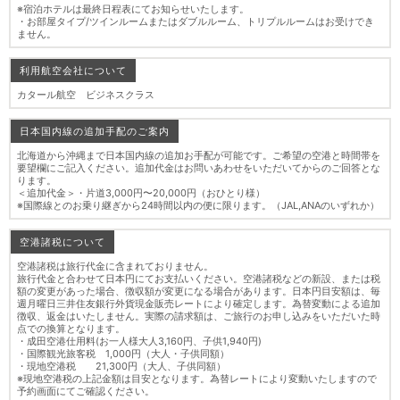
※宿泊ホテルは最終日程表にてお知らせいたします。
・お部屋タイプ/ツインルームまたはダブルルーム、トリプルルームはお受けでき
ません。
利用航空会社について
カタール航空 ビジネスクラス
日本国内線の追加手配のご案内
北海道から沖縄まで日本国内線の追加お手配が可能です。ご希望の空港と時間帯を
要望欄にご記入ください。追加代金はお問いあわせをいただいてからのご回答とな
ります。
＜追加代金＞・片道3,000円〜20,000円（おひとり様）
※国際線とのお乗り継ぎから24時間以内の便に限ります。（JAL,ANAのいずれか）
空港諸税について
空港諸税は旅行代金に含まれておりません。
旅行代金と合わせて日本円にてお支払いください。空港諸税などの新設、または税
額の変更があった場合、徴収額が変更になる場合があります。日本円目安額は、毎
週月曜日三井住友銀行外貨現金販売レートにより確定します。為替変動による追加
徴収、返金はいたしません。実際の請求額は、ご旅行のお申し込みをいただいた時
点での換算となります。
・成田空港仕用料(お一人様大人3,160円、子供1,940円)
・国際観光旅客税 1,000円（大人・子供同額）
・現地空港税 21,300円（大人、子供同額）
※現地空港税の上記金額は目安となります。為替レートにより変動いたしますので
予約画面にてご確認ください。