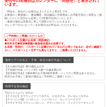
受付中の出発日はカレンダーに「問合せ」と表示されて
います。
「問合せ」表示のご出発日は【リクエスト受付】です。
お客様のご要望後に、運送機関・宿泊施設に空席照会しお手配可否のご回答をご連
絡いただいた翌日から起算して3営業日以内にいたします。
（連休の場合は営業日に準じて回答させていただきます。）
カレンダーが×になっている出発日はお申込みいただけません。
ご予約時にご準備いただくもの
●パスポート記載のお名前（英語表記）
●生年月日●性別●国籍※参加者全員分が必要です。
お名前・性別が、パスポートに記載されているものと同じであるか、必ずご確認下
さい。パスポートと一文字でも異なりますと、ご搭乗いただけません。
海外ツアーの大人・子供・幼児の旅行代金について
【大人旅行代金】満12歳以上の方
【子供旅行代金（ベッド有】2歳〜12歳未満の方
【幼児旅行代金】2歳未満のお子様※航空座席・ベッドのご用意はありません。
幼児のお子様とご参加の場合はご予約時にご連絡ください。
利用予定宿泊施設
下記リストよりいずれか
【ナイロビ】タマリンドツリーホテル、エカホテル、オレセレニホテル
【ナイバシャ湖】ソパロッジ、シンバロッジ、カントリークラブ
【マサイマラ】マラシンバロッジ、マラソパロッジ、フィグツリーキャンプ