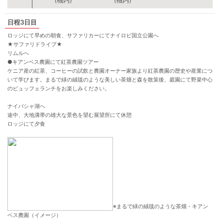
(機内)
(機内)
3日目
ロッジにて早めの朝食、サファリカーにてナイロビ国立公園へ
★サファリドライブ★
リムルへ
●
キアンベス農園にて紅茶農園ツアー
ケニア産の紅茶、コーヒーの試飲と農園オーナー家族より紅茶農園の歴史や産業につ
いて学びます。まるで緑の絨毯のような美しい茶畑と森を散策後、庭園にて野菜中心
のビュッフェランチをお楽しみください。
ナイバシャ湖へ
途中、大地溝帯の雄大な景色を望む展望所にて休憩
ロッジにて夕食
※まるで緑の絨毯のような茶畑・キアン
ベス農園（イメージ）