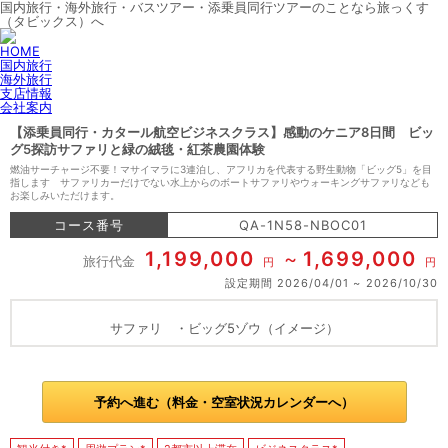
国内旅行・海外旅行・バスツアー・添乗員同行ツアーのことなら旅っくす
（タビックス）へ
HOME
国内旅行
海外旅行
支店情報
会社案内
【添乗員同行・カタール航空ビジネスクラス】感動のケニア8日間 ビッ
グ5探訪サファリと緑の絨毯・紅茶農園体験
燃油サーチャージ不要！マサイマラに3連泊し、アフリカを代表する野生動物「ビッグ5」を目
指します サファリカーだけでない水上からのボートサファリやウォーキングサファリなども
お楽しみいただけます。
コース番号
QA-1N58-NBOC01
1,199,000
1,699,000
旅行代金
円
円
設定期間
2026/04/01
2026/10/30
サファリ ・ビッグ5ゾウ（イメージ）
予約へ進む（料金・空室状況カレンダーへ）