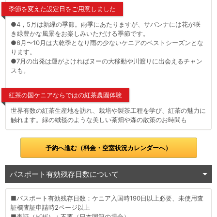
季節を変えた設定日をご用意しました
●4，5月は新緑の季節。雨季にあたりますが、サバンナには花が咲
き緑豊かな風景をお楽しみいただける季節です。
●6月〜10月は大乾季となり雨の少ないケニアのベストシーズンとな
ります。
●7月の出発は運がよければヌーの大移動や川渡りに出会えるチャン
スも。
紅茶の国ケニアならではの紅茶農園体験
世界有数の紅茶生産地を訪れ、栽培や製茶工程を学び、紅茶の魅力に
触れます。緑の絨毯のような美しい茶畑や森の散策のお時間も
予約へ進む（料金・空室状況カレンダーへ）
パスポート有効残存日数について
■パスポート有効残存日数：ケニア入国時190日以上必要、未使用査
証欄査証申請時2ページ以上
■査証（ビザ）：不要（日本国籍の場合）