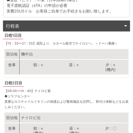
電子渡航認証（eTA）の申請が必要
実費20USドル お客様ご自身でお手続きをお願い致します。
行程表
1日目
【15：55〜21：55】成田より、カタール航空でナイロビへ。＜ドーハ乗継＞
宿泊地
機中泊
朝
×
昼
×
夕
×
(機内)
2日目
【06:45〜14：40】ナイロビ着
●
ジラフセンター
貴重なロスチャイルドキリンの保護および繁殖施設を訪問し、餌付け体験などをお楽
しみください。
宿泊地
ナイロビ泊
朝
×
昼
×
夕
〇