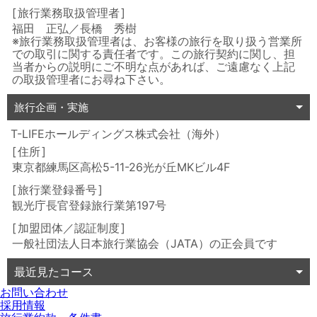
旅行業務取扱管理者
福田 正弘／長橋 秀樹
※旅行業務取扱管理者は、お客様の旅行を取り扱う営業所
での取引に関する責任者です。この旅行契約に関し、担
当者からの説明にご不明な点があれば、ご遠慮なく上記
の取扱管理者にお尋ね下さい。
旅行企画・実施
T-LIFEホールディングス株式会社（海外）
住所
東京都練馬区高松5-11-26光が丘MKビル4F
旅行業登録番号
観光庁長官登録旅行業第197号
加盟団体／認証制度
一般社団法人日本旅行業協会（JATA）の正会員です
最近見たコース
お問い合わせ
採用情報