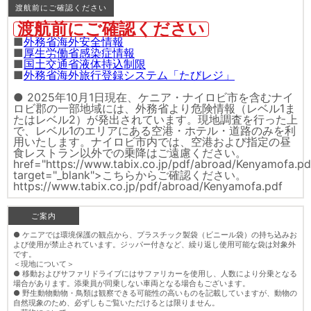
渡航前にご確認ください
渡航前にご確認ください
■
外務省海外安全情報
■
厚生労働省感染症情報
■
国土交通省液体持込制限
■
外務省海外旅行登録システム「たびレジ」
● 2025年10月1日現在、ケニア・ナイロビ市を含むナイ
ロビ郡の一部地域には、外務省より危険情報（レベル1ま
たはレベル2）が発出されています。現地調査を行った上
で、レベル1のエリアにある空港・ホテル・道路のみを利
用いたします。ナイロビ市内では、空港および指定の昼
食レストラン以外での乗降はご遠慮ください。
href="https://www.tabix.co.jp/pdf/abroad/Kenyamofa.pd
target="_blank">こちらからご確認ください。
https://www.tabix.co.jp/pdf/abroad/Kenyamofa.pdf
ご案内
● ケニアでは環境保護の観点から、プラスチック製袋（ビニール袋）の持ち込みお
よび使用が禁止されています。ジッパー付きなど、繰り返し使用可能な袋は対象外
です。
＜現地について＞
● 移動およびサファリドライブにはサファリカーを使用し、人数により分乗となる
場合があります。添乗員が同乗しない車両となる場合もございます。
● 野生動物動物・鳥類は観察できる可能性の高いものを記載していますが、動物の
自然現象のため、必ずしもご覧いただけるとは限りません。