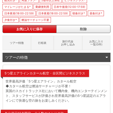
観光付き*
周遊プラン*
2都市以上滞在
ビジネスクラス*
マイレージがたまる*
乗継便利用
日本午後発(12:00-17:59)
日本夜発(18:00-22:59)
日本夜着(18:00-22:59)
朝食付き*
昼食付き*
夕食付き*
燃油サーチャージ不要
お気に入りに保存
削除
旅行代金
お気に入り
ツアー特徴
行程表
お申し込み
一覧(
0
件)
ツアーの特徴
5つ星エアラインカタール航空・全区間ビジネスクラス
世界最高評価「5つ星エアライン」カタール航空
◆カタール航空は燃油サーチャージが不要！
英国のスカイトラックス社において機内食、機内エンターテインメン
ト、スタッフサービスが評価され世界最高評価の5つ星認定のエアラ
インにて快適な空の旅をお楽しみください。