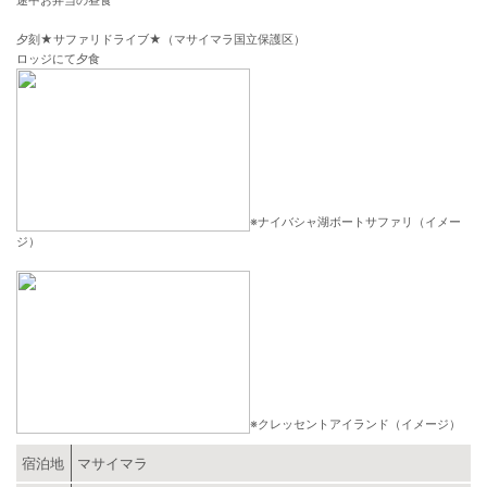
途中お弁当の昼食
夕刻★サファリドライブ★（マサイマラ国立保護区）
ロッジにて夕食
※ナイバシャ湖ボートサファリ（イメー
ジ）
※クレッセントアイランド（イメージ）
宿泊地
マサイマラ