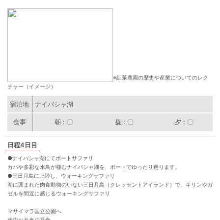
※紅茶農園の歴史や産業についてのレク
チャー（イメージ）
宿泊地
ナイバシャ湖
朝
〇
昼
〇
夕
〇
4日目
●
ナイバシャ湖にてボートサファリ
カバや多彩な水鳥が棲むナイバシャ湖を、ボートでゆったり巡ります。
●
三日月島に上陸し、ウォーキングサファリ
湖に囲まれた肉食動物のいない三日月島（クレッセントアイランド）で、キリンやガ
ゼルを間近に感じるウォーキングサファリ
マサイマラ国立公園へ