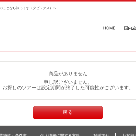
のことなら旅っくす（タビックス）へ
HOME
国内旅
商品がありません
申し訳ございません。
お探しのツアーは設定期間が終了した可能性がございます。
戻る
業約款・条件書
個人情報に関する方針
勧誘方針
比較説