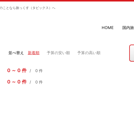
のことなら旅っくす（タビックス）へ
HOME
国内旅
並べ替え
新着順
予算の安い順
予算の高い順
0
0
件
0
件
0
0
件
0
件