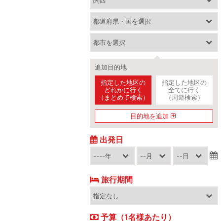
追加目的地
指定した地区の
指定した地区の
どれかに行く
全てに行く
（まとめて検索）
（周遊検索）
目的地を追加
出発日
旅行期間
予算（1名様あたり）