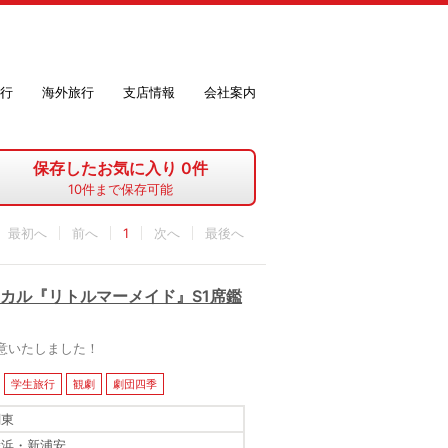
行
海外旅行
支店情報
会社案内
保存したお気に入り
0
件
10
件まで保存可能
最初へ
1
最後へ
ジカル『リトルマーメイド』S1席鑑
意いたしました！
学生旅行
観劇
劇団四季
関東
舞浜・新浦安