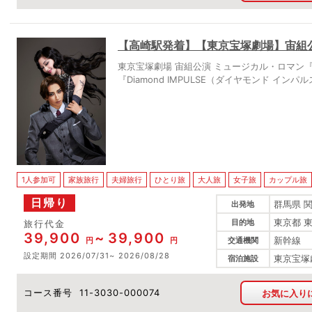
【高崎駅発着】【東京宝塚劇場】宙組
東京宝塚劇場 宙組公演 ミュージカル・ロマン
『Diamond IMPULSE（ダイヤモンド インパ
1人参加可
家族旅行
夫婦旅行
ひとり旅
大人旅
女子旅
カップル旅
日帰り
群馬県 
出発地
東京都 
目的地
旅行代金
39,900
39,900
新幹線
円
円
交通機関
設定期間
2026/07/31
2026/08/28
東京宝塚
宿泊施設
コース番号
11-3030-000074
お気に入り