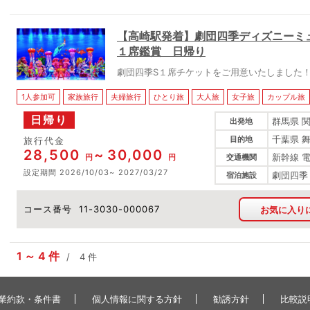
【高崎駅発着】劇団四季ディズニーミ
１席鑑賞 日帰り
劇団四季S１席チケットをご用意いたしました
1人参加可
家族旅行
夫婦旅行
ひとり旅
大人旅
女子旅
カップル旅
日帰り
群馬県 
出発地
千葉県 
目的地
旅行代金
28,500
30,000
新幹線 
円
円
交通機関
設定期間
2026/10/03
2027/03/27
劇団四季
宿泊施設
コース番号
11-3030-000067
お気に入り
1
4
件
4
件
業約款・条件書
個人情報に関する方針
勧誘方針
比較説