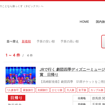
のことなら旅っくす（タビックス）へ
HOME
国内旅
並べ替え
新着順
予算の安い順
予算の高い順
1
4
件
4
件
JRで行く 劇団四季ディズニーミュー
賞 日帰り
【高崎駅発着】劇団四季 S1席チケットをご用
1人参加可
家族旅行
夫婦旅行
ひとり旅
大人旅
女子旅
カップル旅
日帰り
群馬県 
出発地
千葉県 
目的地
旅行代金