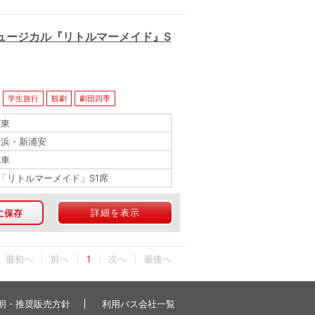
ュージカル『リトルマーメイド』S
！
学生旅行
観劇
劇団四季
関東
舞浜・新浦安
電車
「リトルマーメイド」S1席
詳細を表示
に保存
最初へ
1
最後へ
明・推奨販売方針
利用バス会社一覧