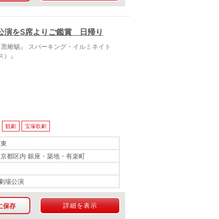
公演をS席よりご鑑賞 日帰り
『黒蜥蜴』 スパーキング・イルミネイト
ルス）』
観劇
宝塚歌劇
関東
東京都区内 銀座・築地・有楽町
劇場公演
詳細を表示
に保存