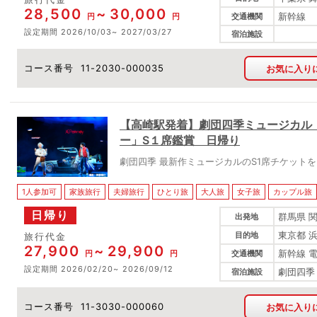
28,500
30,000
新幹線
円
円
交通機関
設定期間
2026/10/03
2027/03/27
宿泊施設
コース番号
11-2030-000035
お気に入り
【高崎駅発着】劇団四季ミュージカル
ー」S１席鑑賞 日帰り
劇団四季 最新作ミュージカルのS1席チケット
1人参加可
家族旅行
夫婦旅行
ひとり旅
大人旅
女子旅
カップル旅
日帰り
群馬県 
出発地
東京都 
目的地
旅行代金
27,900
29,900
新幹線 
円
円
交通機関
設定期間
2026/02/20
2026/09/12
劇団四季
宿泊施設
コース番号
11-3030-000060
お気に入り