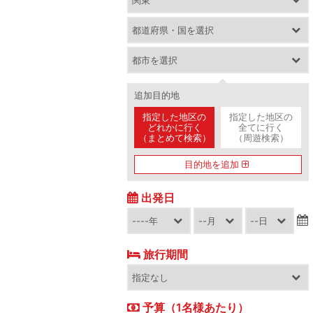
追加目的地
指定した地区の
指定した地区の
どれかに行く
全てに行く
（まとめて検索）
（周遊検索）
目的地を追加
出発日
旅行期間
予算（1名様あたり）