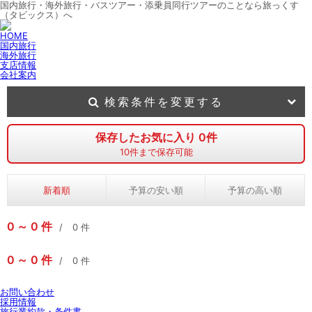
国内旅行・海外旅行・バスツアー・添乗員同行ツアーのことなら旅っくす
（タビックス）へ
HOME
国内旅行
海外旅行
支店情報
会社案内
検索条件を変更する
保存したお気に入り
0
件
10
件まで保存可能
新着順
予算の安い順
予算の高い順
0
0
件
0
件
0
0
件
0
件
お問い合わせ
採用情報
旅行業約款・条件書