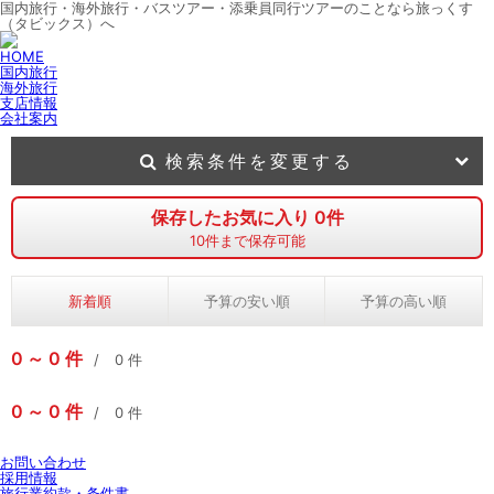
国内旅行・海外旅行・バスツアー・添乗員同行ツアーのことなら旅っくす
（タビックス）へ
HOME
国内旅行
海外旅行
支店情報
会社案内
検索条件を変更する
保存したお気に入り
0
件
10
件まで保存可能
新着順
予算の安い順
予算の高い順
0
0
件
0
件
0
0
件
0
件
お問い合わせ
採用情報
旅行業約款・条件書