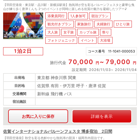
【羽田空港発・東京駅・品川駅・新横浜駅発】熱気球が空を彩るバルーンフェスタと豪華な曳
山が練り歩く唐津くんち 2つのイベントが同時に楽しめる佐賀の魅力を凝縮したツアー♪
添乗員同行
1人参加可
宿泊プラン
観光付きプラン
家族旅行
夫婦旅行
ひとり旅
大人旅
女子旅
カップル旅
祭り
フォトジェニック
イベント
大浴場
1泊2日
コース番号
11-1041-000053
70,000
79,000
旅行代金
円
円
設定期間
2026/11/03
2026/11/04
東京都 神奈川県 関東
出発地
佐賀県 有田・伊万里 呼子・唐津 佐賀
目的地
新幹線 飛行機 バス
交通機関
宿泊施設
お気に入りに保存
詳細を表示
佐賀インターナショナルバルーンフェスタ 博多宿泊 2日間
【羽田空港発】秋空を彩る色鮮やかな熱気球の競演！福岡市内宿泊です。