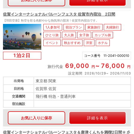
佐賀インターナショナルバルーンフェスタ 佐賀市内宿泊 2日間
【羽田空港】秋空を彩る色鮮やかな熱気球の競演！佐賀市内宿泊です。
1人参加可
宿泊プラン
家族旅行
夫婦旅行
ひとり旅
大人旅
女子旅
カップル旅
イベント
秋おすすめ
洋室
ホテル
1泊2日
コース番号
11-2041-000010
69,000
76,000
旅行代金
円
円
設定期間
2026/10/29
2026/11/03
東京都 関東
出発地
佐賀県 佐賀
目的地
飛行機 特急・普通列車
交通機関
宿泊施設
お気に入りに保存
詳細を表示
佐賀インターナショナルバルーンフェスタ＆唐津くんちを満喫2日間☆彡