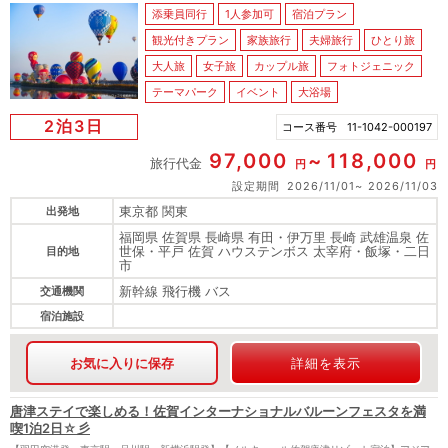
添乗員同行
1人参加可
宿泊プラン
観光付きプラン
家族旅行
夫婦旅行
ひとり旅
大人旅
女子旅
カップル旅
フォトジェニック
テーマパーク
イベント
大浴場
2泊3日
コース番号
11-1042-000197
97,000
118,000
旅行代金
円
円
設定期間
2026/11/01
2026/11/03
東京都 関東
出発地
福岡県 佐賀県 長崎県 有田・伊万里 長崎 武雄温泉 佐
世保・平戸 佐賀 ハウステンボス 太宰府・飯塚・二日
目的地
市
新幹線 飛行機 バス
交通機関
宿泊施設
お気に入りに保存
詳細を表示
唐津ステイで楽しめる！佐賀インターナショナルバルーンフェスタを満
喫1泊2日☆彡