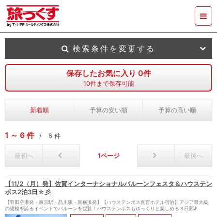
検索条件を変更する
保存したお気に入り
0
件
10
件まで保存可能
新着順
予算の安い順
予算の高い順
1
6
件
6
件
最初へ
1
最後へ
【11/2（月）発】佐賀インターナショナルバルーンフェスタ＆ハウステン
ボス2泊3日☆彡
【羽田空港発・東京駅・品川駅・新横浜発】【ハウステンボス直営ホテル宿泊】アジア最大級
の規模を誇るイベントでバルーンを観覧！ハウステンボスもゆっくりと楽しめる３日間♪