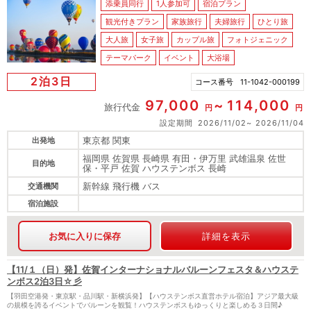
添乗員同行
1人参加可
宿泊プラン
観光付きプラン
家族旅行
夫婦旅行
ひとり旅
大人旅
女子旅
カップル旅
フォトジェニック
テーマパーク
イベント
大浴場
2泊3日
コース番号
11-1042-000199
97,000
114,000
旅行代金
円
円
設定期間
2026/11/02
2026/11/04
東京都 関東
出発地
福岡県 佐賀県 長崎県 有田・伊万里 武雄温泉 佐世
目的地
保・平戸 佐賀 ハウステンボス 長崎
新幹線 飛行機 バス
交通機関
宿泊施設
お気に入りに保存
詳細を表示
【11/１（日）発】佐賀インターナショナルバルーンフェスタ＆ハウステ
ンボス2泊3日☆彡
【羽田空港発・東京駅・品川駅・新横浜発】【ハウステンボス直営ホテル宿泊】アジア最大級
の規模を誇るイベントでバルーンを観覧！ハウステンボスもゆっくりと楽しめる３日間♪