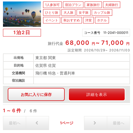
1人参加可
宿泊プラン
家族旅行
夫婦旅行
ひとり旅
大人旅
女子旅
カップル旅
イベント
秋おすすめ
洋室
ホテル
1泊2日
コース番号
11-2041-000011
68,000
71,000
旅行代金
円
円
設定期間
2026/10/29
2026/11/03
東京都 関東
出発地
佐賀県 佐賀
目的地
飛行機 特急・普通列車
交通機関
宿泊施設
お気に入りに保存
詳細を表示
1
6
件
6
件
最初へ
1
最後へ