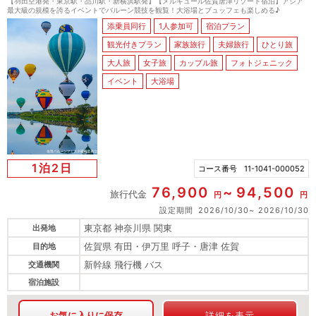
【羽田空港発・東京駅・品川駅・新横浜駅発】【メルキュール佐賀唐津リゾート宿泊】アジア
最大級の規模を誇るイベントでバルーン競技を観覧！大浴場とブュッフェも楽しめる♪
添乗員同行
1人参加可
宿泊プラン
観光付きプラン
家族旅行
夫婦旅行
ひとり旅
大人旅
女子旅
カップル旅
フォトジェニック
イベント
大浴場
1泊2日
コース番号
11-1041-000052
76,900
94,500
旅行代金
円
円
設定期間
2026/10/30
2026/10/30
東京都 神奈川県 関東
出発地
佐賀県 有田・伊万里 呼子・唐津 佐賀
目的地
新幹線 飛行機 バス
交通機関
宿泊施設
お気に入りに保存
詳細を表示