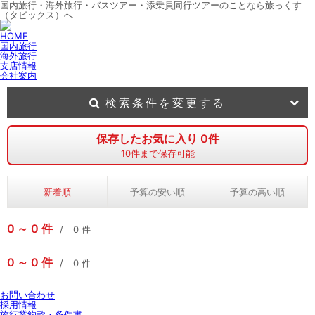
国内旅行・海外旅行・バスツアー・添乗員同行ツアーのことなら旅っくす
（タビックス）へ
HOME
国内旅行
海外旅行
支店情報
会社案内
検索条件を変更する
保存したお気に入り
0
件
10
件まで保存可能
新着順
予算の安い順
予算の高い順
0
0
件
0
件
0
0
件
0
件
お問い合わせ
採用情報
旅行業約款・条件書