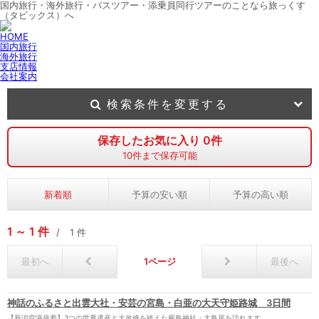
国内旅行・海外旅行・バスツアー・添乗員同行ツアーのことなら旅っくす
（タビックス）へ
HOME
国内旅行
海外旅行
支店情報
会社案内
検索条件を変更する
保存したお気に入り
0
件
10
件まで保存可能
新着順
予算の安い順
予算の高い順
1
1
件
1
件
最初へ
1
最後へ
神話のふるさと出雲大社・安芸の宮島・白亜の大天守姫路城 3日間
【新潟空港発着】3つの世界遺産と大改修を終えた嚴島神社・大鳥居を訪れます