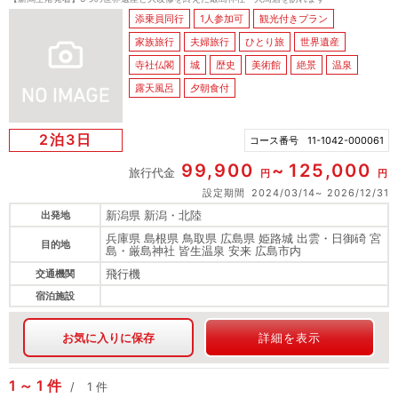
添乗員同行
1人参加可
観光付きプラン
家族旅行
夫婦旅行
ひとり旅
世界遺産
寺社仏閣
城
歴史
美術館
絶景
温泉
露天風呂
夕朝食付
2泊3日
コース番号
11-1042-000061
99,900
125,000
旅行代金
円
円
設定期間
2024/03/14
2026/12/31
新潟県 新潟・北陸
出発地
兵庫県 島根県 鳥取県 広島県 姫路城 出雲・日御碕 宮
目的地
島・厳島神社 皆生温泉 安来 広島市内
飛行機
交通機関
宿泊施設
お気に入りに保存
詳細を表示
1
1
件
1
件