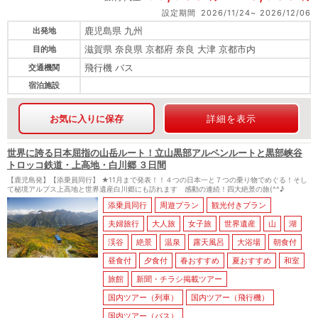
設定期間
2026/11/24
2026/12/06
鹿児島県 九州
出発地
滋賀県 奈良県 京都府 奈良 大津 京都市内
目的地
飛行機 バス
交通機関
宿泊施設
お気に入りに保存
詳細を表示
世界に誇る日本屈指の山岳ルート！立山黒部アルペンルートと黒部峡谷
トロッコ鉄道・上高地・白川郷 ３日間
【鹿児島発】【添乗員同行】 ★11月まで発表！！４つの日本一と７つの乗り物でめぐる！そし
て秘境アルプス上高地と世界遺産白川郷にも訪れます 感動の連続！四大絶景の旅(^^♪
添乗員同行
周遊プラン
観光付きプラン
夫婦旅行
大人旅
女子旅
世界遺産
山
湖
渓谷
絶景
温泉
露天風呂
大浴場
朝食付
昼食付
夕食付
春おすすめ
夏おすすめ
和室
旅館
新聞・チラシ掲載ツアー
国内ツアー（列車）
国内ツアー（飛行機）
国内ツアー（バス）