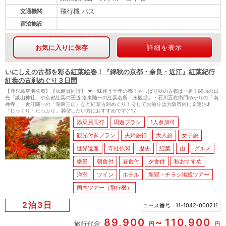
飛行機 バス
交通機関
宿泊施設
お気に入りに保存
詳細を表示
いにしえの古都を彩る紅葉絵巻！『錦秋の京都・奈良・近江』紅葉紀行
紅葉の古刹めぐり３日間
【鹿児島空港発着】【添乗員同行】 ★一味違う千年の都！やっぱり秋の古都は一番！関西の日
光「談山神社」や京都紅葉の王道 洛東随一の紅葉名所「永観堂」・石川五右衛門ゆかりの「南
禅寺」・近江随一の「湖東三山」など紅葉古刹めぐり！そしてお泊りは大阪市内に２連泊♪
「じっくり・たっぷり」満喫したい方におすすめです(^^♪
添乗員同行
周遊プラン
1人参加可
観光付きプラン
夫婦旅行
大人旅
女子旅
世界遺産
寺社仏閣
歴史
紅葉
山
グルメ
絶景
朝食付
昼食付
夕食付
秋おすすめ
洋室
ツイン
ホテル
新聞・チラシ掲載ツアー
国内ツアー（飛行機）
2泊3日
コース番号
11-1042-000211
89,900
110,900
旅行代金
円
円