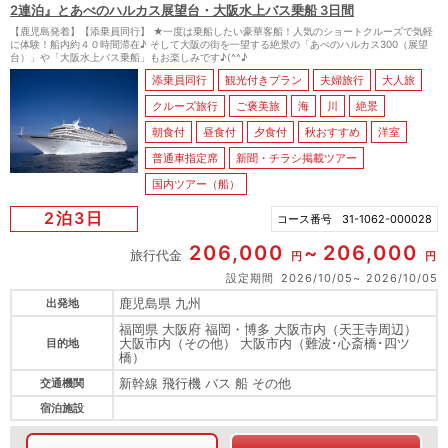
2連泊』とあべのハルカス展望台・大阪水上バス乗船 3日間
【鹿児島発着】【添乗員同行】 ★一度は乗船したい豪華客船！人気のショートクルーズで気軽
に体験！船内約４０時間滞在♪ そして大阪の街を一望する絶景の「あべのハルカス300（展望
台）」や「大阪水上バス乗船」もお楽しみです♪(^^♪
添乗員同行
観光付きプラン
夫婦旅行
大人旅
クルーズ旅行
ご褒美旅
海
川
絶景
朝食付
昼食付
夕食付
秋おすすめ
洋室
普通車指定席
新聞・チラシ掲載ツアー
国内ツアー（船）
2泊3日
コース番号
31-1062-000028
206,000
206,000
旅行代金
円
円
設定期間
2026/10/05
2026/10/05
鹿児島県 九州
出発地
福岡県 大阪府 福岡・博多 大阪市内（天王寺周辺）
大阪市内（その他） 大阪市内（難波･心斎橋･四ツ
目的地
橋）
新幹線 飛行機 バス 船 その他
交通機関
宿泊施設