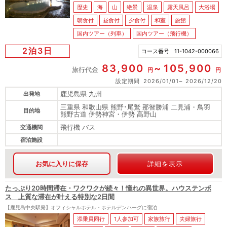
歴史
海
山
絶景
温泉
露天風呂
大浴場
朝食付
昼食付
夕食付
和室
旅館
国内ツアー（列車）
国内ツアー（飛行機）
2泊3日
コース番号
11-1042-000066
83,900
105,900
旅行代金
円
円
設定期間
2026/01/01
2026/12/20
鹿児島県 九州
出発地
三重県 和歌山県 熊野･尾鷲 那智勝浦 二見浦・鳥羽
目的地
熊野古道 伊勢神宮・伊勢 高野山
飛行機 バス
交通機関
宿泊施設
お気に入りに保存
詳細を表示
たっぷり20時間滞在・ワクワクが続々！憧れの異世界。ハウステンボ
ス 上質な滞在が叶える特別な2日間
【鹿児島中央駅発】オフィシャルホテル・ホテルデンハーグに宿泊
添乗員同行
1人参加可
家族旅行
夫婦旅行