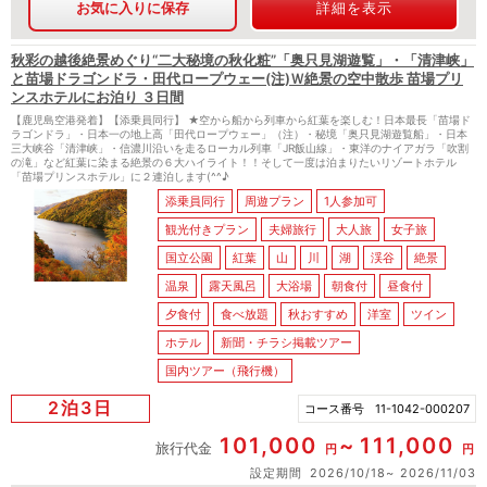
お気に入りに保存
詳細を表示
秋彩の越後絶景めぐり“二大秘境の秋化粧”「奥只見湖遊覧」・「清津峡」
と苗場ドラゴンドラ・田代ロープウェー(注)Ｗ絶景の空中散歩 苗場プリ
ンスホテルにお泊り ３日間
【鹿児島空港発着】【添乗員同行】 ★空から船から列車から紅葉を楽しむ！日本最長「苗場ド
ラゴンドラ」・日本一の地上高「田代ロープウェー」（注）・秘境「奥只見湖遊覧船」・日本
三大峡谷「清津峡」・信濃川沿いを走るローカル列車「JR飯山線」・東洋のナイアガラ「吹割
の滝」など紅葉に染まる絶景の６大ハイライト！！そして一度は泊まりたいリゾートホテル
「苗場プリンスホテル」に２連泊します(^^♪
添乗員同行
周遊プラン
1人参加可
観光付きプラン
夫婦旅行
大人旅
女子旅
国立公園
紅葉
山
川
湖
渓谷
絶景
温泉
露天風呂
大浴場
朝食付
昼食付
夕食付
食べ放題
秋おすすめ
洋室
ツイン
ホテル
新聞・チラシ掲載ツアー
国内ツアー（飛行機）
2泊3日
コース番号
11-1042-000207
101,000
111,000
旅行代金
円
円
設定期間
2026/10/18
2026/11/03