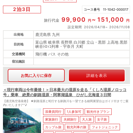
2泊3日
コース番号
11-1042-000017
99,900
151,000
旅行代金
円
円
設定期間
2026/04/18
2026/11/08
鹿児島県 九州
出発地
富山県 岐阜県 長野県 白川郷 立山・黒部 上高地 黒部
目的地
峡谷ﾄﾛｯｺ列車・宇奈月 大町
飛行機 バス その他
交通機関
宿泊施設
お気に入りに保存
詳細を表示
＜現行車両は今年最後！＞日本最大の湿原を走る「くしろ湿原ノロッコ
号」乗車 絶景の釧路湿原・阿寒湖温泉 ひがし北海道３日間
【鹿児島空港発着】 ★釧路湿原と蛇行する釧路川を一望できる細岡展望台はガイド付きでご案
内いたします(^^♪
添乗員同行
1人参加可
観光付きプラン
家族旅行
夫婦旅行
大人旅
女子旅
カップル旅
観光列車の旅
フォトジェニック