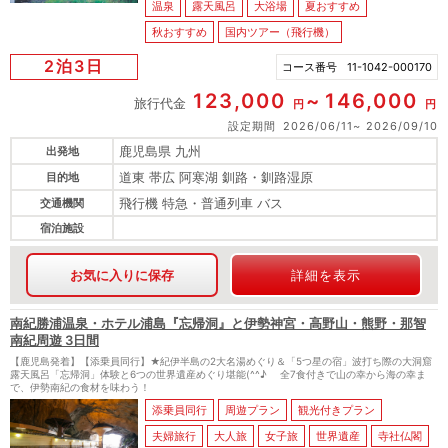
温泉
露天風呂
大浴場
夏おすすめ
秋おすすめ
国内ツアー（飛行機）
2泊3日
コース番号
11-1042-000170
123,000
146,000
旅行代金
円
円
設定期間
2026/06/11
2026/09/10
鹿児島県 九州
出発地
道東 帯広 阿寒湖 釧路・釧路湿原
目的地
飛行機 特急・普通列車 バス
交通機関
宿泊施設
お気に入りに保存
詳細を表示
南紀勝浦温泉・ホテル浦島『忘帰洞』と伊勢神宮・高野山・熊野・那智
南紀周遊 3日間
【鹿児島発着】【添乗員同行】★紀伊半島の2大名湯めぐり＆「5つ星の宿」波打ち際の大洞窟
露天風呂「忘帰洞」体験と6つの世界遺産めぐり堪能(^^♪ 全7食付きで山の幸から海の幸ま
で、伊勢南紀の食材を味わう！
添乗員同行
周遊プラン
観光付きプラン
夫婦旅行
大人旅
女子旅
世界遺産
寺社仏閣