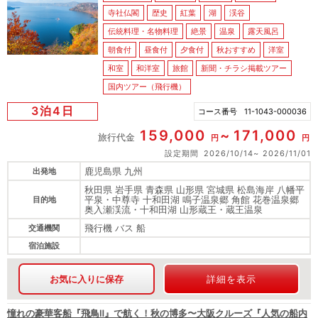
寺社仏閣
歴史
紅葉
湖
渓谷
伝統料理・名物料理
絶景
温泉
露天風呂
朝食付
昼食付
夕食付
秋おすすめ
洋室
和室
和洋室
旅館
新聞・チラシ掲載ツアー
国内ツアー（飛行機）
3泊4日
コース番号
11-1043-000036
159,000
171,000
旅行代金
円
円
設定期間
2026/10/14
2026/11/01
鹿児島県 九州
出発地
秋田県 岩手県 青森県 山形県 宮城県 松島海岸 八幡平
平泉・中尊寺 十和田湖 鳴子温泉郷 角館 花巻温泉郷
目的地
奥入瀬渓流・十和田湖 山形蔵王・蔵王温泉
飛行機 バス 船
交通機関
宿泊施設
お気に入りに保存
詳細を表示
憧れの豪華客船『飛鳥Ⅱ』で航く！秋の博多〜大阪クルーズ『人気の船内