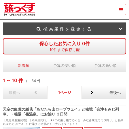
検索条件を変更する
保存したお気に入り
0
件
10
件まで保存可能
新着順
予算の安い順
予算の高い順
1
10
件
34
件
最初へ
1
最後へ
天空の紅葉の絨毯「あだたら山ロープウェイ」と秘境「会津もみじ列
車」・秘湯「岳温泉」にお泊り ３日間
【鹿児島空港発着】【添乗員同行】 ★2つの乗り物でめぐる「みなみ東北モミジ狩り」と福島
名湯めぐり(^^♪ 紅に染まる絶景の１０大ハイライト！！