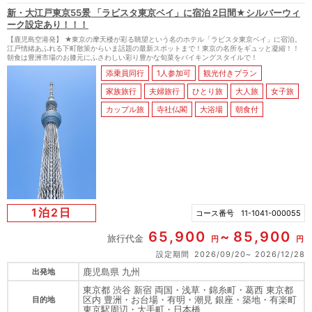
新・大江戸東京55景 「ラビスタ東京ベイ」に宿泊 2日間★シルバーウィ
ーク設定あり！！！
【鹿児島空港発】 ★東京の摩天楼が彩る眺望という名のホテル「ラビスタ東京ベイ」に宿泊。
江戸情緒あふれる下町散策からいま話題の最新スポットまで！東京の名所をギュッと凝縮！！
朝食は豊洲市場のお膝元にふさわしい彩り豊かな旬菜をバイキングスタイルで！
添乗員同行
1人参加可
観光付きプラン
家族旅行
夫婦旅行
ひとり旅
大人旅
女子旅
カップル旅
寺社仏閣
大浴場
朝食付
1泊2日
コース番号
11-1041-000055
65,900
85,900
旅行代金
円
円
設定期間
2026/09/20
2026/12/28
鹿児島県 九州
出発地
東京都 渋谷 新宿 両国・浅草・錦糸町・葛西 東京都
区内 豊洲・お台場・有明・潮見 銀座・築地・有楽町
目的地
東京駅周辺・大手町・日本橋