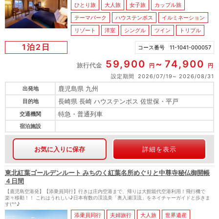
ひとり旅
大人旅
女子旅
カップル旅
テーマパーク
ハウステンボス
イルミネーション
リゾート
洋室
シングル
ツイン
トリプル
1泊2日
コース番号
11-1041-000057
59,900
74,900
旅行代金
円
円
設定期間
2026/07/19
2026/08/31
鹿児島県 九州
出発地
長崎県 長崎 ハウステンボス 佐世保・平戸
目的地
特急・普通列車
交通機関
宿泊施設
お気に入りに保存
詳細を表示
東北紅葉ゴールデンルート みちのく紅葉名所めぐりと中尊寺秘仏御開帳
４日間
【鹿児島空港発】【添乗員同行】行きは庄内空港まで、帰りは大館能代空港利用！飛行機で
楽々移動！！ これはうれしい♪日本有数の渓流美「奥入瀬渓流」をネイチャーガイドと歩きま
す(^^♪
添乗員同行
夫婦旅行
大人旅
世界遺産