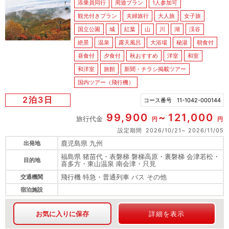
添乗員同行
周遊プラン
1人参加可
観光付きプラン
夫婦旅行
大人旅
女子旅
国立公園
城
紅葉
山
川
湖
渓谷
絶景
温泉
露天風呂
大浴場
秘湯
朝食付
昼食付
夕食付
秋おすすめ
洋室
和室
和洋室
旅館
新聞・チラシ掲載ツアー
国内ツアー（飛行機）
2泊3日
コース番号
11-1042-000144
99,900
121,000
旅行代金
円
円
設定期間
2026/10/21
2026/11/05
鹿児島県 九州
出発地
福島県 猪苗代・表磐梯 磐梯高原・裏磐梯 会津若松・
目的地
喜多方・東山温泉 南会津・只見
飛行機 特急・普通列車 バス その他
交通機関
宿泊施設
お気に入りに保存
詳細を表示