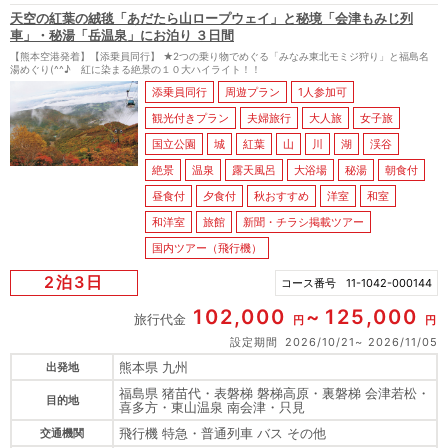
天空の紅葉の絨毯「あだたら山ロープウェイ」と秘境「会津もみじ列
車」・秘湯「岳温泉」にお泊り ３日間
【熊本空港発着】【添乗員同行】 ★2つの乗り物でめぐる「みなみ東北モミジ狩り」と福島名
湯めぐり(^^♪ 紅に染まる絶景の１０大ハイライト！！
添乗員同行
周遊プラン
1人参加可
観光付きプラン
夫婦旅行
大人旅
女子旅
国立公園
城
紅葉
山
川
湖
渓谷
絶景
温泉
露天風呂
大浴場
秘湯
朝食付
昼食付
夕食付
秋おすすめ
洋室
和室
和洋室
旅館
新聞・チラシ掲載ツアー
国内ツアー（飛行機）
2泊3日
コース番号
11-1042-000144
102,000
125,000
旅行代金
円
円
設定期間
2026/10/21
2026/11/05
熊本県 九州
出発地
福島県 猪苗代・表磐梯 磐梯高原・裏磐梯 会津若松・
目的地
喜多方・東山温泉 南会津・只見
飛行機 特急・普通列車 バス その他
交通機関