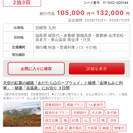
2泊3日
コース番号
11-1042-000144
105,000
132,000
旅行代金
円
円
設定期間
2026/10/21
2026/11/05
宮崎県 九州
出発地
福島県 猪苗代・表磐梯 磐梯高原・裏磐梯 会津若松・
目的地
喜多方・東山温泉 南会津・只見
飛行機 特急・普通列車 バス その他
交通機関
宿泊施設
お気に入りに保存
詳細を表示
天空の紅葉の絨毯「あだたら山ロープウェイ」と秘境「会津もみじ列
車」・秘湯「岳温泉」にお泊り ３日間
【鹿児島空港発着】【添乗員同行】 ★2つの乗り物でめぐる「みなみ東北モミジ狩り」と福島
名湯めぐり(^^♪ 紅に染まる絶景の１０大ハイライト！！
添乗員同行
周遊プラン
1人参加可
観光付きプラン
夫婦旅行
大人旅
女子旅
国立公園
城
紅葉
山
川
湖
渓谷
絶景
温泉
露天風呂
大浴場
秘湯
朝食付