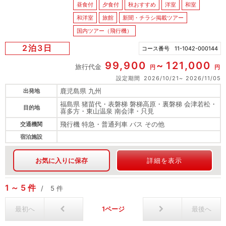
昼食付
夕食付
秋おすすめ
洋室
和室
和洋室
旅館
新聞・チラシ掲載ツアー
国内ツアー（飛行機）
2泊3日
コース番号
11-1042-000144
99,900
121,000
旅行代金
円
円
設定期間
2026/10/21
2026/11/05
鹿児島県 九州
出発地
福島県 猪苗代・表磐梯 磐梯高原・裏磐梯 会津若松・
目的地
喜多方・東山温泉 南会津・只見
飛行機 特急・普通列車 バス その他
交通機関
宿泊施設
お気に入りに保存
詳細を表示
1
5
件
5
件
最初へ
1
最後へ