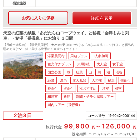
宿泊施設
お気に入りに保存
詳細を表示
天空の紅葉の絨毯「あだたら山ロープウェイ」と秘境「会津もみじ列
車」・秘湯「岳温泉」にお泊り ３日間
【長崎空港発着】【添乗員同行】 ★2つの乗り物でめぐる「みなみ東北モミジ狩り」と福島名
湯めぐり(^^♪ 紅に染まる絶景の１０大ハイライト！！
添乗員同行
周遊プラン
1人参加可
観光付きプラン
夫婦旅行
大人旅
女子旅
国立公園
城
紅葉
山
川
湖
渓谷
絶景
温泉
露天風呂
大浴場
秘湯
朝食付
昼食付
夕食付
秋おすすめ
洋室
和室
和洋室
旅館
新聞・チラシ掲載ツアー
国内ツアー（飛行機）
2泊3日
コース番号
11-1042-000144
99,900
126,000
旅行代金
円
円
設定期間
2026/10/21
2026/11/05