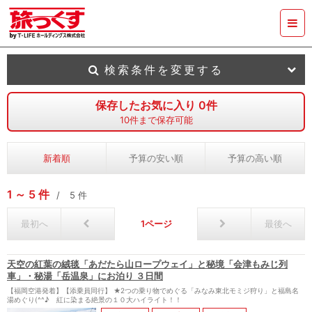
検索条件を変更する
保存したお気に入り
0
件
10
件まで保存可能
新着順
予算の安い順
予算の高い順
1
5
件
5
件
最初へ
1
最後へ
天空の紅葉の絨毯「あだたら山ロープウェイ」と秘境「会津もみじ列
車」・秘湯「岳温泉」にお泊り ３日間
【福岡空港発着】【添乗員同行】 ★2つの乗り物でめぐる「みなみ東北モミジ狩り」と福島名
湯めぐり(^^♪ 紅に染まる絶景の１０大ハイライト！！