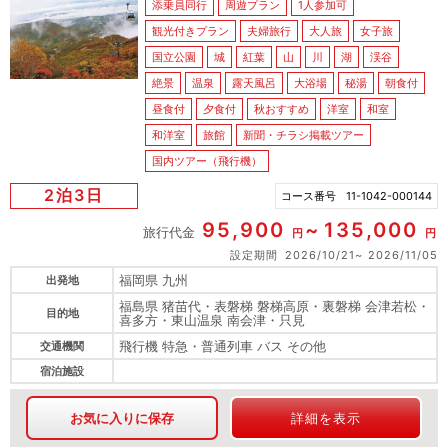
添乗員同行
周遊プラン
1人参加可
観光付きプラン
夫婦旅行
大人旅
女子旅
国立公園
城
紅葉
山
川
湖
渓谷
絶景
温泉
露天風呂
大浴場
秘湯
朝食付
昼食付
夕食付
秋おすすめ
洋室
和室
和洋室
旅館
新聞・チラシ掲載ツアー
国内ツアー（飛行機）
2泊3日
コース番号
11-1042-000144
95,900
135,000
旅行代金
円
円
設定期間
2026/10/21
2026/11/05
福岡県 九州
出発地
福島県 猪苗代・表磐梯 磐梯高原・裏磐梯 会津若松・
目的地
喜多方・東山温泉 南会津・只見
飛行機 特急・普通列車 バス その他
交通機関
宿泊施設
お気に入りに保存
詳細を表示