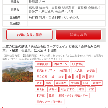
長崎県 九州
出発地
福島県 猪苗代・表磐梯 磐梯高原・裏磐梯 会津若松・
目的地
喜多方・東山温泉 南会津・只見
飛行機 特急・普通列車 バス その他
交通機関
宿泊施設
お気に入りに保存
詳細を表示
天空の紅葉の絨毯「あだたら山ロープウェイ」と秘境「会津もみじ列
車」・秘湯「岳温泉」にお泊り ３日間
【宮崎空港発着】【添乗員同行】 ★2つの乗り物でめぐる「みなみ東北モミジ狩り」と福島名
湯めぐり(^^♪ 紅に染まる絶景の１０大ハイライト！！
添乗員同行
周遊プラン
1人参加可
観光付きプラン
夫婦旅行
大人旅
女子旅
国立公園
城
紅葉
山
川
湖
渓谷
絶景
温泉
露天風呂
大浴場
秘湯
朝食付
昼食付
夕食付
秋おすすめ
洋室
和室
和洋室
旅館
新聞・チラシ掲載ツアー
国内ツアー（飛行機）