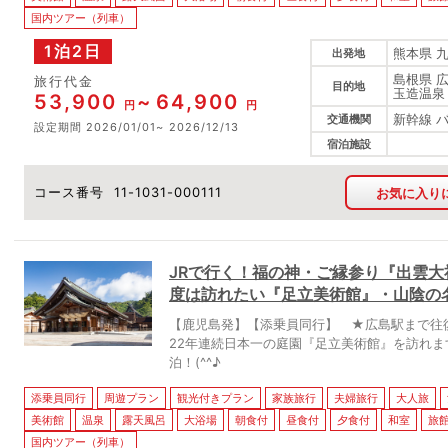
国内ツアー（列車）
1泊2日
熊本県 
出発地
島根県 
旅行代金
目的地
玉造温泉
53,900
64,900
円
円
新幹線 
交通機関
設定期間
2026/01/01
2026/12/13
宿泊施設
コース番号
11-1031-000111
お気に入り
JRで行く！福の神・ご縁参り『出雲
度は訪れたい『足立美術館』・山陰の名
【鹿児島発】【添乗員同行】 ★広島駅まで往
22年連続日本一の庭園『足立美術館』を訪れ
泊！(^^♪
添乗員同行
周遊プラン
観光付きプラン
家族旅行
夫婦旅行
大人旅
美術館
温泉
露天風呂
大浴場
朝食付
昼食付
夕食付
和室
旅
国内ツアー（列車）