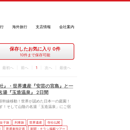
行
海外旅行
支店情報
会社案内
保存したお気に入り
0
件
10
件まで保存可能
最初へ
1
最後へ
大社』・世界遺産『安芸の宮島』と一
湯『玉造温泉』 2日間
新幹線移動！世界が認めた日本一の庭園！
ます！そして山陰の名湯「玉造温泉」にご宿
女子旅
列車旅
世界遺産
寺社仏閣
館
普通車指定席
新聞・チラシ掲載ツアー