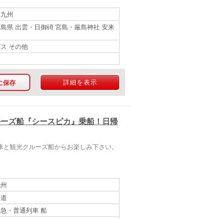
 九州
広島県 出雲・日御碕 宮島・厳島神社 安来
バス その他
詳細を表示
に保存
クルーズ船『シースピカ』乗船！日帰
車と観光クルーズ船からお楽しみ下さい。
九州
尾道
特急・普通列車 船