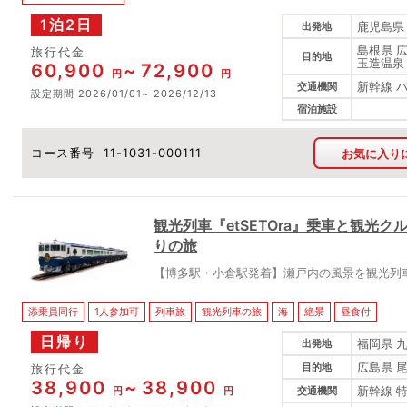
1泊2日
鹿児島県
出発地
島根県 
旅行代金
目的地
玉造温泉
60,900
72,900
円
円
新幹線 
交通機関
設定期間
2026/01/01
2026/12/13
宿泊施設
コース番号
11-1031-000111
お気に入り
観光列車『etSETOra』乗車と観光
りの旅
【博多駅・小倉駅発着】瀬戸内の風景を観光列
添乗員同行
1人参加可
列車旅
観光列車の旅
海
絶景
昼食付
日帰り
福岡県 
出発地
広島県 
目的地
旅行代金
38,900
38,900
新幹線 
円
円
交通機関