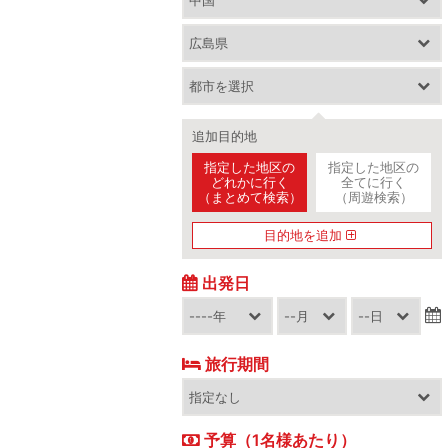
追加目的地
指定した地区の
指定した地区の
どれかに行く
全てに行く
（まとめて検索）
（周遊検索）
目的地を追加
出発日
旅行期間
予算（1名様あたり）