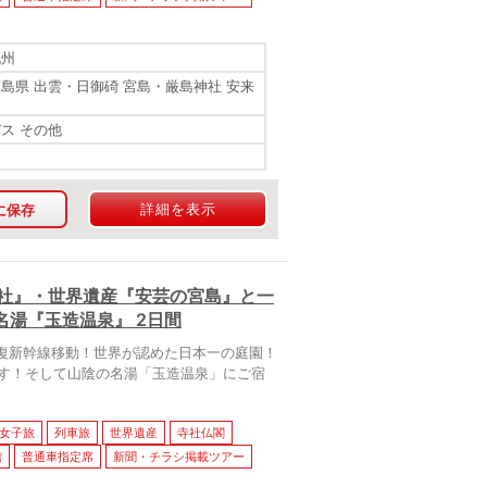
九州
広島県 出雲・日御碕 宮島・厳島神社 安来
バス その他
詳細を表示
に保存
大社』・世界遺産『安芸の宮島』と一
湯『玉造温泉』 2日間
復新幹線移動！世界が認めた日本一の庭園！
ます！そして山陰の名湯「玉造温泉」にご宿
女子旅
列車旅
世界遺産
寺社仏閣
館
普通車指定席
新聞・チラシ掲載ツアー