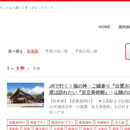
のことなら旅っくす（タビックス）へ
HOME
国内旅
並べ替え
新着順
予算の安い順
予算の高い順
1
3
件
3
件
JRで行く！福の神・ご縁参り『出雲
度は訪れたい『足立美術館』・山陰の名
【熊本発】【添乗員同行】 ★広島駅まで往復
22年連続日本一の庭園『足立美術館』を訪れ
泊！(^^♪
添乗員同行
周遊プラン
観光付きプラン
家族旅行
夫婦旅行
大人旅
美術館
温泉
露天風呂
大浴場
朝食付
昼食付
夕食付
和室
旅