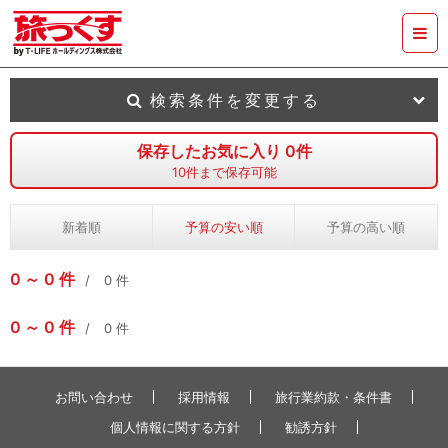
検索条件を変更する
保存したお気に入り
0
件
10
件まで保存可能
新着順
予算の安い順
予算の高い順
0
0
件
0
件
0
0
件
0
件
お問い合わせ
採用情報
旅行業約款・条件書
個人情報に関する方針
勧誘方針