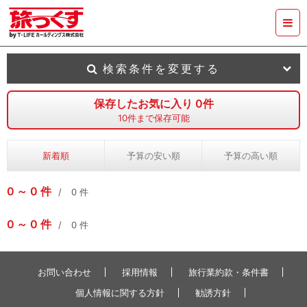
検索条件を変更する
保存したお気に入り
0
件
10
件まで保存可能
新着順
予算の安い順
予算の高い順
0
0
件
0
件
0
0
件
0
件
お問い合わせ
採用情報
旅行業約款・条件書
個人情報に関する方針
勧誘方針