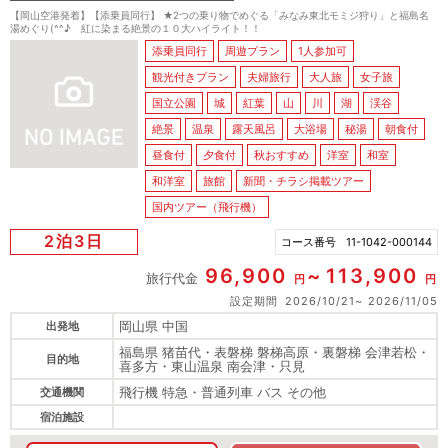
【岡山空港発着】【添乗員同行】 ★2つの乗り物でめぐる「みなみ東北モミジ狩り」と福島名
湯めぐり(^^♪ 紅に染まる絶景の１０大ハイライト！！
添乗員同行
周遊プラン
1人参加可
観光付きプラン
夫婦旅行
大人旅
女子旅
国立公園
城
紅葉
山
川
湖
渓谷
絶景
温泉
露天風呂
大浴場
秘湯
朝食付
昼食付
夕食付
秋おすすめ
洋室
和室
和洋室
旅館
新聞・チラシ掲載ツアー
国内ツアー（飛行機）
2泊3日
コース番号
11-1042-000144
96,900
113,900
旅行代金
円
円
設定期間
2026/10/21
2026/11/05
岡山県 中国
出発地
福島県 猪苗代・表磐梯 磐梯高原・裏磐梯 会津若松・
目的地
喜多方・東山温泉 南会津・只見
飛行機 特急・普通列車 バス その他
交通機関
宿泊施設