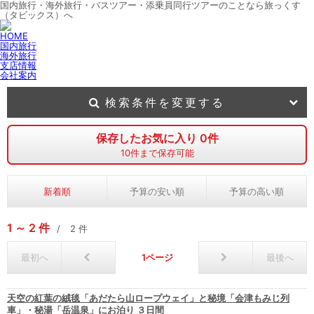
国内旅行・海外旅行・バスツアー・添乗員同行ツアーのことなら旅っくす
（タビックス）へ
HOME
国内旅行
海外旅行
支店情報
会社案内
検索条件を変更する
保存したお気に入り
0
件
10
件まで保存可能
新着順
予算の安い順
予算の高い順
1
2
件
2
件
最初へ
1
最後へ
天空の紅葉の絨毯「あだたら山ロープウェイ」と秘境「会津もみじ列
車」・秘湯「岳温泉」にお泊り ３日間