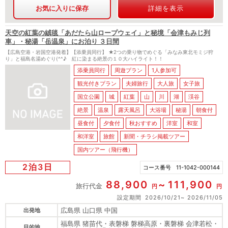
お気に入りに保存
詳細を表示
天空の紅葉の絨毯「あだたら山ロープウェイ」と秘境「会津もみじ列
車」・秘湯「岳温泉」にお泊り ３日間
【広島空港・岩国空港発着】【添乗員同行】 ★2つの乗り物でめぐる「みなみ東北モミジ狩
り」と福島名湯めぐり(^^♪ 紅に染まる絶景の１０大ハイライト！！
添乗員同行
周遊プラン
1人参加可
観光付きプラン
夫婦旅行
大人旅
女子旅
国立公園
城
紅葉
山
川
湖
渓谷
絶景
温泉
露天風呂
大浴場
秘湯
朝食付
昼食付
夕食付
秋おすすめ
洋室
和室
和洋室
旅館
新聞・チラシ掲載ツアー
国内ツアー（飛行機）
2泊3日
コース番号
11-1042-000144
88,900
111,900
旅行代金
円
円
設定期間
2026/10/21
2026/11/05
広島県 山口県 中国
出発地
福島県 猪苗代・表磐梯 磐梯高原・裏磐梯 会津若松・
目的地