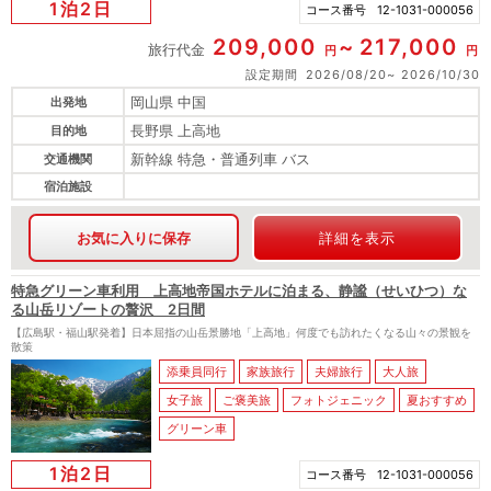
1泊2日
コース番号
12-1031-000056
209,000
217,000
旅行代金
円
円
設定期間
2026/08/20
2026/10/30
岡山県 中国
出発地
長野県 上高地
目的地
新幹線 特急・普通列車 バス
交通機関
宿泊施設
お気に入りに保存
詳細を表示
特急グリーン車利用 上高地帝国ホテルに泊まる、静謐（せいひつ）な
る山岳リゾートの贅沢 2日間
【広島駅・福山駅発着】日本屈指の山岳景勝地「上高地」何度でも訪れたくなる山々の景観を
散策
添乗員同行
家族旅行
夫婦旅行
大人旅
女子旅
ご褒美旅
フォトジェニック
夏おすすめ
グリーン車
1泊2日
コース番号
12-1031-000056