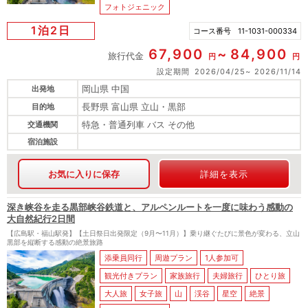
フォトジェニック
1泊2日
コース番号
11-1031-000334
67,900
84,900
旅行代金
円
円
設定期間
2026/04/25
2026/11/14
岡山県 中国
出発地
長野県 富山県 立山・黒部
目的地
特急・普通列車 バス その他
交通機関
宿泊施設
お気に入りに保存
詳細を表示
深き峡谷を走る黒部峡谷鉄道と、アルペンルートを一度に味わう感動の
大自然紀行2日間
【広島駅・福山駅発】【土日祭日出発限定（9月〜11月）】乗り継ぐたびに景色が変わる、立山
黒部を縦断する感動の絶景旅路
添乗員同行
周遊プラン
1人参加可
観光付きプラン
家族旅行
夫婦旅行
ひとり旅
大人旅
女子旅
山
渓谷
星空
絶景