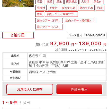
渓谷
絶景
温泉
露天風呂
大浴場
朝食付
昼食付
夕食付
春おすすめ
夏おすすめ
和室
旅館
新聞・チラシ掲載ツアー
国内ツアー（列車）
国内ツアー（飛行機）
国内ツアー（バス）
2泊3日
コース番号
11-1042-000017
97,900
139,000
旅行代金
円
円
設定期間
2026/04/18
2026/11/08
広島県 中国
出発地
富山県 岐阜県 長野県 白川郷 立山・黒部 上高地 黒部
目的地
峡谷ﾄﾛｯｺ列車・宇奈月 大町
新幹線 バス その他
交通機関
宿泊施設
お気に入りに保存
詳細を表示
1
9
件
9
件