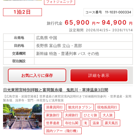
フォトジェニック
1泊2日
コース番号
11-1031-000334
65,900
94,900
旅行代金
円
円
設定期間
2026/04/25
2026/11/14
広島県 中国
出発地
長野県 富山県 立山・黒部
目的地
新幹線 特急・普通列車 バス その他
交通機関
宿泊施設
お気に入りに保存
詳細を表示
日光東照宮特別拝観と富岡製糸場 鬼怒川・草津温泉3日間
【広島空港・岩国空港発】世界遺産の東照宮境内説明付きで祈祷殿特別参列 ・世界遺産・富岡
製糸場、浅草寺・雷門・仲見世など浅草散策
添乗員同行
観光付きプラン
現地係員同行
家族旅行
夫婦旅行
ひとり旅
大人旅
世界遺産
寺社仏閣
滝
温泉
露天風呂
国内ツアー（飛行機）