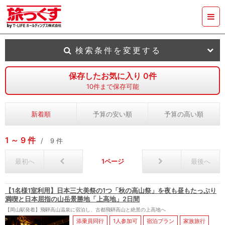
検索条件を変更する
保存したお気に入り
0
件
10
件まで保存可能
新着順
予算の安い順
予算の高い順
1
9
件
9
件
最初へ
1
最後へ
【1名様1室利用】日本三大美祭の1つ「秋の高山祭」を夜も昼もたっぷり
満喫と日本屈指の山岳景勝地「上高地」2日間
【岡山駅発着】飛騨高山温泉に宿泊し、古都飛騨高山と絶景の上高地へ
添乗員同行
1人参加可
宿泊プラン
家族旅行