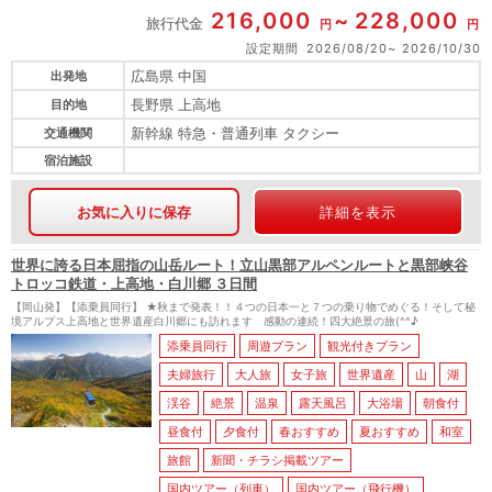
216,000
228,000
旅行代金
円
円
設定期間
2026/08/20
2026/10/30
広島県 中国
出発地
長野県 上高地
目的地
新幹線 特急・普通列車 タクシー
交通機関
宿泊施設
お気に入りに保存
詳細を表示
世界に誇る日本屈指の山岳ルート！立山黒部アルペンルートと黒部峡谷
トロッコ鉄道・上高地・白川郷 ３日間
【岡山発】【添乗員同行】 ★秋まで発表！！４つの日本一と７つの乗り物でめぐる！そして秘
境アルプス上高地と世界遺産白川郷にも訪れます 感動の連続！四大絶景の旅(^^♪
添乗員同行
周遊プラン
観光付きプラン
夫婦旅行
大人旅
女子旅
世界遺産
山
湖
渓谷
絶景
温泉
露天風呂
大浴場
朝食付
昼食付
夕食付
春おすすめ
夏おすすめ
和室
旅館
新聞・チラシ掲載ツアー
国内ツアー（列車）
国内ツアー（飛行機）