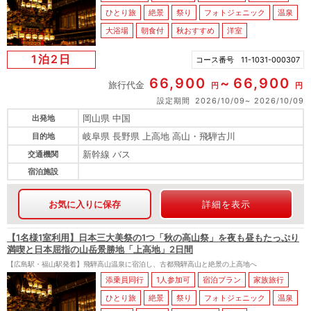
ひとり旅
絶景
祭り
フォトジェニック
温泉
大浴場
朝食付
秋おすすめ
洋室
1泊2日
コース番号
11-1031-000307
66,900
66,900
旅行代金
円
円
設定期間
2026/10/09
2026/10/09
岡山県 中国
出発地
岐阜県 長野県 上高地 高山・飛騨古川
目的地
新幹線 バス
交通機関
宿泊施設
お気に入りに保存
詳細を表示
【1名様1室利用】日本三大美祭の1つ「秋の高山祭」を夜も昼もたっぷり
満喫と日本屈指の山岳景勝地「上高地」2日間
【広島駅・福山駅発着】飛騨高山温泉に宿泊し、古都飛騨高山と絶景の上高地へ
添乗員同行
1人参加可
宿泊プラン
家族旅行
ひとり旅
絶景
祭り
フォトジェニック
温泉