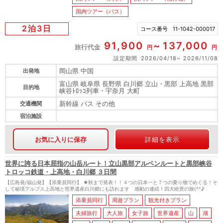
国内ツアー（バス）
2泊3日
コース番号
11-1042-000017
91,900
137,000
旅行代金
円
円
設定期間
2026/04/18
2026/11/08
岡山県 中国
出発地
富山県 岐阜県 長野県 白川郷 立山・黒部 上高地 黒部
目的地
峡谷ﾄﾛｯｺ列車・宇奈月 大町
新幹線 バス その他
交通機関
宿泊施設
お気に入りに保存
詳細を表示
世界に誇る日本屈指の山岳ルート！立山黒部アルペンルートと黒部峡谷
トロッコ鉄道・上高地・白川郷 ３日間
【広島発/福山発】【添乗員同行】 ★秋まで発表！！４つの日本一と７つの乗り物でめぐる！そ
して秘境アルプス上高地と世界遺産白川郷にも訪れます 感動の連続！四大絶景の旅(^^♪
添乗員同行
周遊プラン
観光付きプラン
夫婦旅行
大人旅
女子旅
世界遺産
山
湖