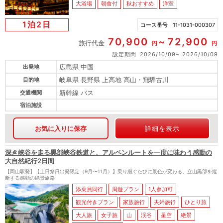
大浴場
朝食付
秋おすすめ
洋室
1泊2日
コース番号
11-1031-000307
70,900
72,900
旅行代金
円
円
設定期間
2026/10/09
2026/10/09
広島県 中国
出発地
岐阜県 長野県 上高地 高山・飛騨古川
目的地
新幹線 バス
交通機関
宿泊施設
お気に入りに保存
詳細を表示
深き峡谷を走る黒部峡谷鉄道と、アルペンルートを一度に味わう感動の
大自然紀行2日間
【岡山駅発】【土日祭日出発限定（9月〜11月）】乗り継ぐたびに景色が変わる、立山黒部を縦
断する感動の絶景旅路
添乗員同行
周遊プラン
1人参加可
観光付きプラン
家族旅行
夫婦旅行
ひとり旅
大人旅
女子旅
山
渓谷
星空
絶景