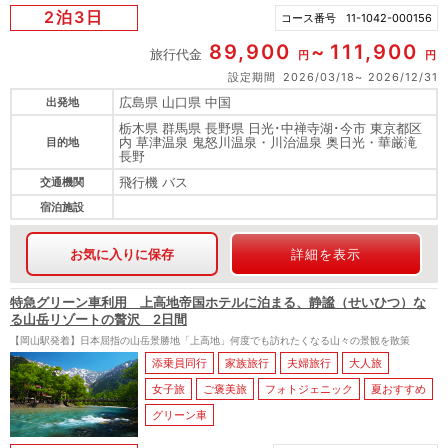
2泊3日
コース番号
11-1042-000156
89,900
111,900
旅行代金
円
円
設定期間
2026/03/18
2026/12/31
広島県 山口県 中国
出発地
栃木県 群馬県 長野県 日光･中禅寺湖･今市 東京都区
内 草津温泉 鬼怒川温泉・川治温泉 奥日光・華厳滝
目的地
長野
飛行機 バス
交通機関
宿泊施設
お気に入りに保存
詳細を表示
特急グリーン車利用 上高地帝国ホテルに泊まる、静謐（せいひつ）な
る山岳リゾートの贅沢 2日間
【岡山駅発着】日本屈指の山岳景勝地「上高地」何度でも訪れたくなる山々の景観を散策
添乗員同行
家族旅行
夫婦旅行
大人旅
女子旅
ご褒美旅
フォトジェニック
夏おすすめ
グリーン車