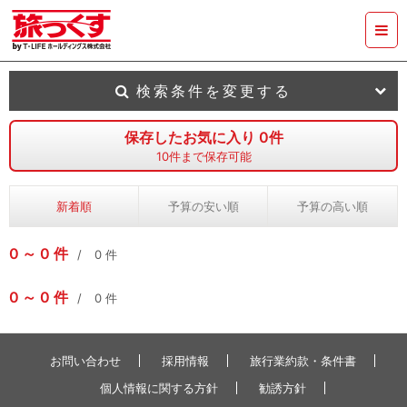
検索条件を変更する
保存したお気に入り
0
件
10
件まで保存可能
新着順
予算の安い順
予算の高い順
0
0
件
0
件
0
0
件
0
件
お問い合わせ
採用情報
旅行業約款・条件書
個人情報に関する方針
勧誘方針