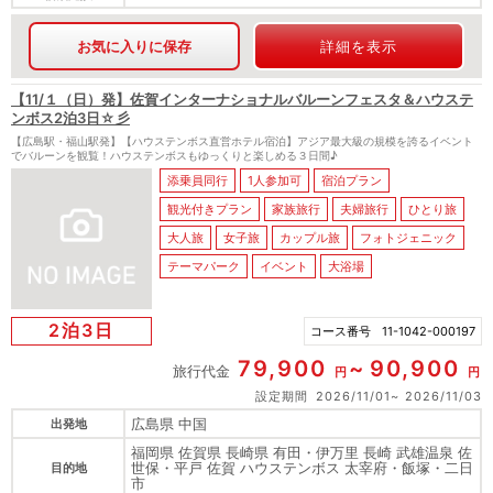
お気に入りに保存
詳細を表示
【11/１（日）発】佐賀インターナショナルバルーンフェスタ＆ハウステ
ンボス2泊3日☆彡
【広島駅・福山駅発】【ハウステンボス直営ホテル宿泊】アジア最大級の規模を誇るイベント
でバルーンを観覧！ハウステンボスもゆっくりと楽しめる３日間♪
添乗員同行
1人参加可
宿泊プラン
観光付きプラン
家族旅行
夫婦旅行
ひとり旅
大人旅
女子旅
カップル旅
フォトジェニック
テーマパーク
イベント
大浴場
2泊3日
コース番号
11-1042-000197
79,900
90,900
旅行代金
円
円
設定期間
2026/11/01
2026/11/03
広島県 中国
出発地
福岡県 佐賀県 長崎県 有田・伊万里 長崎 武雄温泉 佐
世保・平戸 佐賀 ハウステンボス 太宰府・飯塚・二日
目的地
市