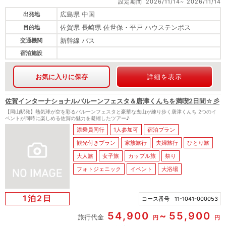
設定期間
2026/11/14
2026/11/14
広島県 中国
出発地
佐賀県 長崎県 佐世保・平戸 ハウステンボス
目的地
新幹線 バス
交通機関
宿泊施設
お気に入りに保存
詳細を表示
佐賀インターナショナルバルーンフェスタ＆唐津くんちを満喫2日間☆彡
【岡山駅発】熱気球が空を彩るバルーンフェスタと豪華な曳山が練り歩く唐津くんち 2つのイ
ベントが同時に楽しめる佐賀の魅力を凝縮したツアー♪
添乗員同行
1人参加可
宿泊プラン
観光付きプラン
家族旅行
夫婦旅行
ひとり旅
大人旅
女子旅
カップル旅
祭り
フォトジェニック
イベント
大浴場
1泊2日
コース番号
11-1041-000053
54,900
55,900
旅行代金
円
円