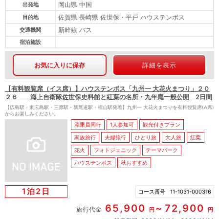
岡山県 中国
出発地
佐賀県 長崎県 佐世保・平戸 ハウステンボス
目的地
新幹線 バス
交通機関
宿泊施設
お気に入りに保存
詳細を表示
【有料観覧席（イス席）】ハウステンボス「九州一 大花火まつり」２０
２６ 海上自衛隊佐世保史料館と紅葉の名所・九年庵一般公開 2日間
【広島駅・東広島駅・三原駅・新尾道駅・福山駅発着】九州一 大花火まつりを有料観覧席(A席)
からお楽しみください。
添乗員同行
1人参加可
観光付きプラン
家族旅行
夫婦旅行
ひとり旅
大人旅
紅葉
花火
フォトジェニック
テーマパーク
ハウステンボス
秋おすすめ
1泊2日
コース番号
11-1031-000316
65,900
72,900
旅行代金
円
円