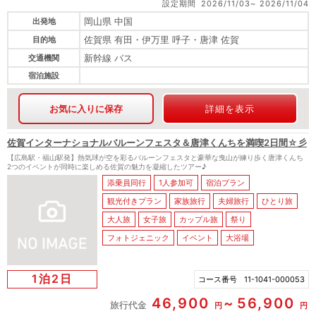
設定期間
2026/11/03
2026/11/04
岡山県 中国
出発地
佐賀県 有田・伊万里 呼子・唐津 佐賀
目的地
新幹線 バス
交通機関
宿泊施設
お気に入りに保存
詳細を表示
佐賀インターナショナルバルーンフェスタ＆唐津くんちを満喫2日間☆彡
【広島駅・福山駅発】熱気球が空を彩るバルーンフェスタと豪華な曳山が練り歩く唐津くんち
2つのイベントが同時に楽しめる佐賀の魅力を凝縮したツアー♪
添乗員同行
1人参加可
宿泊プラン
観光付きプラン
家族旅行
夫婦旅行
ひとり旅
大人旅
女子旅
カップル旅
祭り
フォトジェニック
イベント
大浴場
1泊2日
コース番号
11-1041-000053
46,900
56,900
旅行代金
円
円