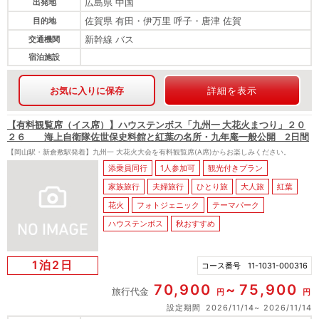
広島県 中国
出発地
佐賀県 有田・伊万里 呼子・唐津 佐賀
目的地
新幹線 バス
交通機関
宿泊施設
お気に入りに保存
詳細を表示
【有料観覧席（イス席）】ハウステンボス「九州一 大花火まつり」２０
２６ 海上自衛隊佐世保史料館と紅葉の名所・九年庵一般公開 2日間
【岡山駅・新倉敷駅発着】九州一 大花火大会を有料観覧席(A席)からお楽しみください。
添乗員同行
1人参加可
観光付きプラン
家族旅行
夫婦旅行
ひとり旅
大人旅
紅葉
花火
フォトジェニック
テーマパーク
ハウステンボス
秋おすすめ
1泊2日
コース番号
11-1031-000316
70,900
75,900
旅行代金
円
円
設定期間
2026/11/14
2026/11/14