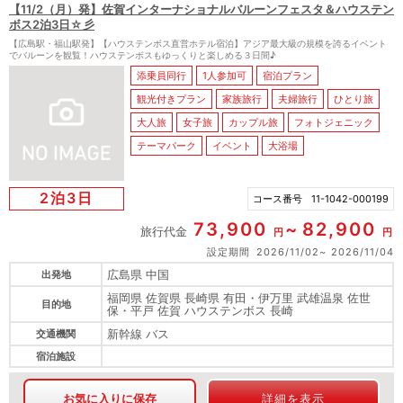
【11/2（月）発】佐賀インターナショナルバルーンフェスタ＆ハウステン
ボス2泊3日☆彡
【広島駅・福山駅発】【ハウステンボス直営ホテル宿泊】アジア最大級の規模を誇るイベント
でバルーンを観覧！ハウステンボスもゆっくりと楽しめる３日間♪
添乗員同行
1人参加可
宿泊プラン
観光付きプラン
家族旅行
夫婦旅行
ひとり旅
大人旅
女子旅
カップル旅
フォトジェニック
テーマパーク
イベント
大浴場
2泊3日
コース番号
11-1042-000199
73,900
82,900
旅行代金
円
円
設定期間
2026/11/02
2026/11/04
広島県 中国
出発地
福岡県 佐賀県 長崎県 有田・伊万里 武雄温泉 佐世
目的地
保・平戸 佐賀 ハウステンボス 長崎
新幹線 バス
交通機関
宿泊施設
お気に入りに保存
詳細を表示