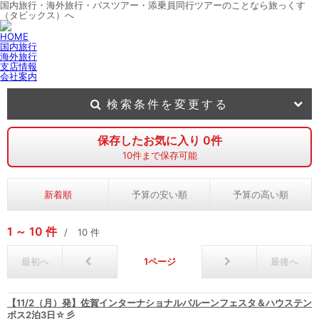
国内旅行・海外旅行・バスツアー・添乗員同行ツアーのことなら旅っくす
（タビックス）へ
HOME
国内旅行
海外旅行
支店情報
会社案内
検索条件を変更する
保存したお気に入り
0
件
10
件まで保存可能
新着順
予算の安い順
予算の高い順
1
10
件
10
件
最初へ
1
最後へ
【11/2（月）発】佐賀インターナショナルバルーンフェスタ＆ハウステン
ボス2泊3日☆彡