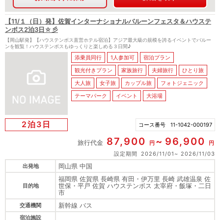
【11/１（日）発】佐賀インターナショナルバルーンフェスタ＆ハウステ
ンボス2泊3日☆彡
【岡山駅発】【ハウステンボス直営ホテル宿泊】アジア最大級の規模を誇るイベントでバルー
ンを観覧！ハウステンボスもゆっくりと楽しめる３日間♪
添乗員同行
1人参加可
宿泊プラン
観光付きプラン
家族旅行
夫婦旅行
ひとり旅
大人旅
女子旅
カップル旅
フォトジェニック
テーマパーク
イベント
大浴場
2泊3日
コース番号
11-1042-000197
87,900
96,900
旅行代金
円
円
設定期間
2026/11/01
2026/11/03
岡山県 中国
出発地
福岡県 佐賀県 長崎県 有田・伊万里 長崎 武雄温泉 佐
世保・平戸 佐賀 ハウステンボス 太宰府・飯塚・二日
目的地
市
新幹線 バス
交通機関
宿泊施設