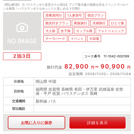
【岡山駅発】【ハウステンボス直営ホテル宿泊】アジア最大級の規模を誇るイベントでバルー
ンを観覧！ハウステンボスもゆっくりと楽しめる３日間♪
添乗員同行
1人参加可
宿泊プラン
観光付きプラン
家族旅行
夫婦旅行
ひとり旅
大人旅
女子旅
カップル旅
フォトジェニック
テーマパーク
イベント
大浴場
2泊3日
コース番号
11-1042-000199
82,900
90,900
旅行代金
円
円
設定期間
2026/11/02
2026/11/04
岡山県 中国
出発地
福岡県 佐賀県 長崎県 有田・伊万里 武雄温泉 佐世
目的地
保・平戸 佐賀 ハウステンボス 長崎
新幹線 バス
交通機関
宿泊施設
お気に入りに保存
詳細を表示