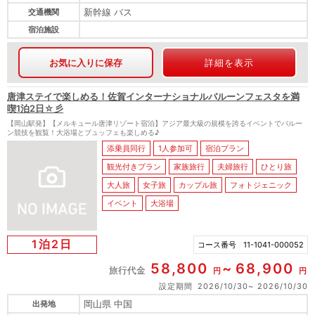
新幹線 バス
交通機関
宿泊施設
お気に入りに保存
詳細を表示
唐津ステイで楽しめる！佐賀インターナショナルバルーンフェスタを満
喫1泊2日☆彡
【岡山駅発】【メルキュール唐津リゾート宿泊】アジア最大級の規模を誇るイベントでバルー
ン競技を観覧！大浴場とブュッフェも楽しめる♪
添乗員同行
1人参加可
宿泊プラン
観光付きプラン
家族旅行
夫婦旅行
ひとり旅
大人旅
女子旅
カップル旅
フォトジェニック
イベント
大浴場
1泊2日
コース番号
11-1041-000052
58,800
68,900
旅行代金
円
円
設定期間
2026/10/30
2026/10/30
岡山県 中国
出発地