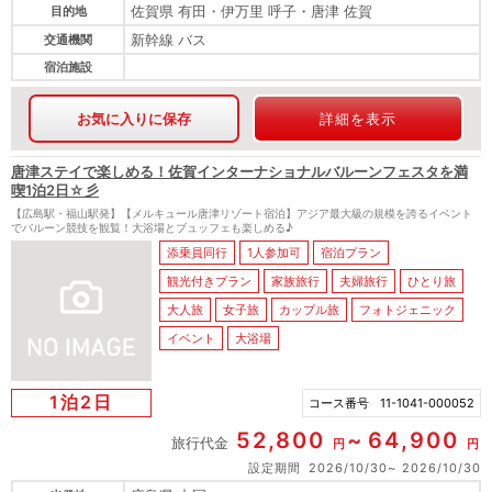
佐賀県 有田・伊万里 呼子・唐津 佐賀
目的地
新幹線 バス
交通機関
宿泊施設
お気に入りに保存
詳細を表示
唐津ステイで楽しめる！佐賀インターナショナルバルーンフェスタを満
喫1泊2日☆彡
【広島駅・福山駅発】【メルキュール唐津リゾート宿泊】アジア最大級の規模を誇るイベント
でバルーン競技を観覧！大浴場とブュッフェも楽しめる♪
添乗員同行
1人参加可
宿泊プラン
観光付きプラン
家族旅行
夫婦旅行
ひとり旅
大人旅
女子旅
カップル旅
フォトジェニック
イベント
大浴場
1泊2日
コース番号
11-1041-000052
52,800
64,900
旅行代金
円
円
設定期間
2026/10/30
2026/10/30