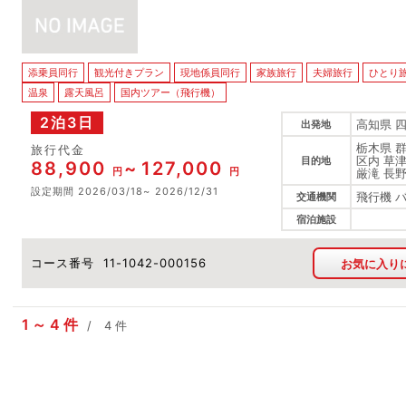
添乗員同行
観光付きプラン
現地係員同行
家族旅行
夫婦旅行
ひとり
温泉
露天風呂
国内ツアー（飛行機）
2泊3日
高知県 
出発地
栃木県 
旅行代金
区内 草
目的地
88,900
127,000
円
円
厳滝 長
設定期間
2026/03/18
2026/12/31
飛行機 
交通機関
宿泊施設
コース番号
11-1042-000156
お気に入り
1
4
件
4
件