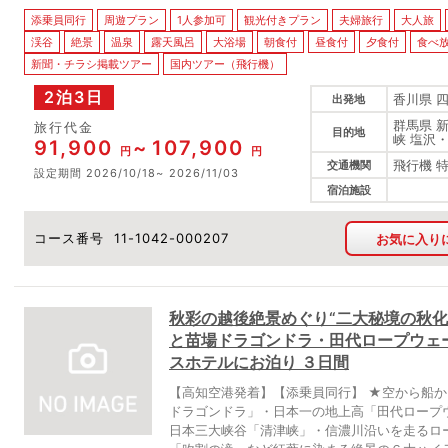
添乗員同行
周遊プラン
1人参加可
観光付きプラン
夫婦旅行
大人旅
渓谷
絶景
温泉
露天風呂
大浴場
朝食付
昼食付
夕食付
食べ
新聞・チラシ掲載ツアー
国内ツアー（飛行機）
2泊3日
香川県 
出発地
群馬県 
旅行代金
目的地
峡 塩沢
91,900
107,900
円
円
飛行機 
交通機関
設定期間
2026/10/18
2026/11/03
宿泊施設
コース番号
11-1042-000207
お気に入り
秋彩の越後絶景めぐり“二大秘境の秋化
と苗場ドラゴンドラ・田代ロープウェー
スホテルにお泊り ３日間
【高知空港発着】【添乗員同行】 ★空から船
ドラゴンドラ」・日本一の地上高「田代ロープ
日本三大峡谷「清津峡」・信濃川沿いを走るロ