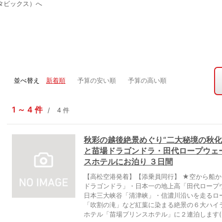
タビックス）へ
並べ替え
新着順
予算の安い順
予算の高い順
1
4
件
4
件
秋彩の越後絶景めぐり“二大秘境の秋化
と苗場ドラゴンドラ・田代ロープウェー
スホテルにお泊り ３日間
【高松空港発着】【添乗員同行】 ★空から船
ドラゴンドラ」・日本一の地上高「田代ロープ
日本三大峡谷「清津峡」・信濃川沿いを走るロ
「吹割の滝」など紅葉に染まる絶景の６大ハイ
ホテル「苗場プリンスホテル」に２連泊します(^