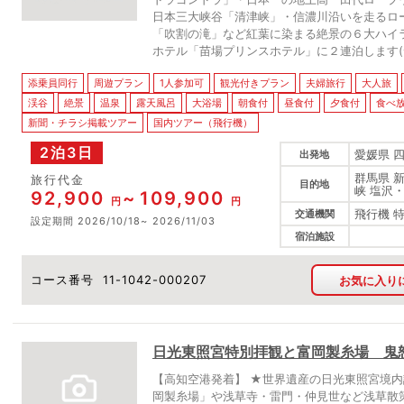
日本三大峡谷「清津峡」・信濃川沿いを走るロ
「吹割の滝」など紅葉に染まる絶景の６大ハイ
ホテル「苗場プリンスホテル」に２連泊します(^
添乗員同行
周遊プラン
1人参加可
観光付きプラン
夫婦旅行
大人旅
渓谷
絶景
温泉
露天風呂
大浴場
朝食付
昼食付
夕食付
食べ
新聞・チラシ掲載ツアー
国内ツアー（飛行機）
2泊3日
愛媛県 
出発地
群馬県 
旅行代金
目的地
峡 塩沢
92,900
109,900
円
円
飛行機 
交通機関
設定期間
2026/10/18
2026/11/03
宿泊施設
コース番号
11-1042-000207
お気に入り
日光東照宮特別拝観と富岡製糸場 鬼
【高知空港発着】 ★世界遺産の日光東照宮境内
岡製糸場」や浅草寺・雷門・仲見世など浅草散策