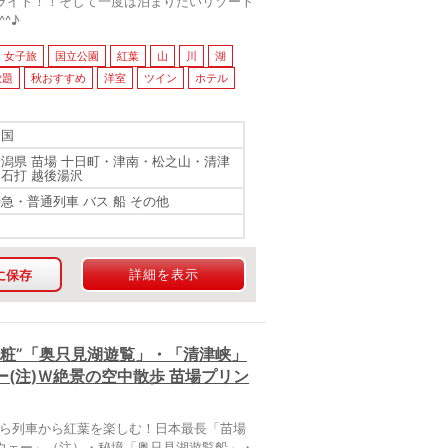
ライト！！そして一度は泊まりたいリゾート
^♪
女子旅
国立公園
紅葉
山
川
湖
放題
秋おすすめ
洋室
ツイン
ホテル
四国
新潟県 苗場 十日町・津南・松之山・清津
・石打 越後湯沢
特急・普通列車 バス 船 その他
詳細を表示
に保存
粧”「奥只見湖遊覧」・「清津峡」
(注)Ｗ絶景の空中散歩 苗場プリン
から列車から紅葉を楽しむ！日本最長「苗場
ウェー」（注）・秘境「奥只見湖遊覧船」・