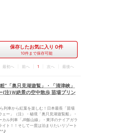
保存したお気に入り
0
件
10
件まで保存可能
最初へ
1
最後へ
粧”「奥只見湖遊覧」・「清津峡」
(注)Ｗ絶景の空中散歩 苗場プリン
から列車から紅葉を楽しむ！日本最長「苗場
ウェー」（注）・秘境「奥只見湖遊覧船」・
ーカル列車「JR飯山線」・東洋のナイアガラ
ライト！！そして一度は泊まりたいリゾート
^♪