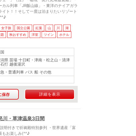
ーカル列車「JR飯山線」・東洋のナイアガラ
ライト！！そして一度は泊まりたいリゾート
^♪
女子旅
国立公園
紅葉
山
川
湖
放題
秋おすすめ
洋室
ツイン
ホテル
四国
新潟県 苗場 十日町・津南・松之山・清津
・石打 越後湯沢
特急・普通列車 バス 船 その他
詳細を表示
に保存
怒川・草津温泉3日間
説明付きで祈祷殿特別参列 ・世界遺産「富
もお楽しみ(^^♪