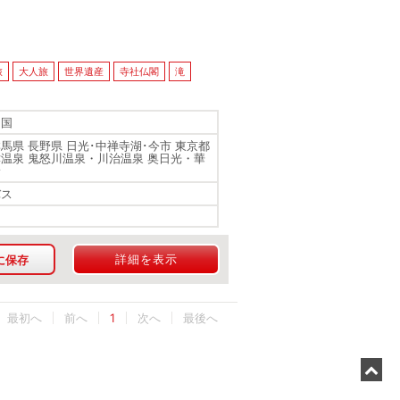
旅
大人旅
世界遺産
寺社仏閣
滝
四国
群馬県 長野県 日光･中禅寺湖･今市 東京都
津温泉 鬼怒川温泉・川治温泉 奥日光・華
野
バス
詳細を表示
に保存
最初へ
1
最後へ