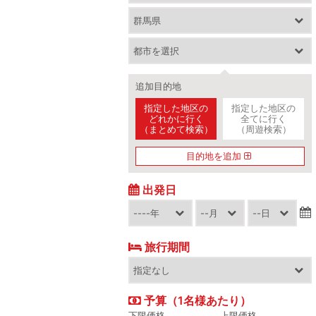
追加目的地
指定した地区の
指定した地区の
どれかに行く
全てに行く
（まとめて検索）
（周遊検索）
目的地を追加
出発日
旅行期間
予算（1名様あたり）
下限価格
上限価格