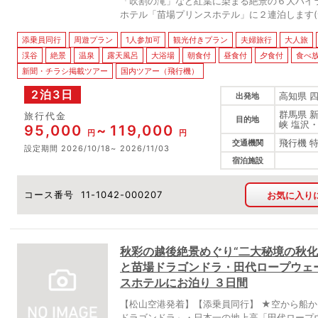
「吹割の滝」など紅葉に染まる絶景の６大ハイ
ホテル「苗場プリンスホテル」に２連泊します(^
添乗員同行
周遊プラン
1人参加可
観光付きプラン
夫婦旅行
大人旅
渓谷
絶景
温泉
露天風呂
大浴場
朝食付
昼食付
夕食付
食べ
新聞・チラシ掲載ツアー
国内ツアー（飛行機）
2泊3日
高知県 
出発地
群馬県 
旅行代金
目的地
峡 塩沢
95,000
119,000
円
円
飛行機 
交通機関
設定期間
2026/10/18
2026/11/03
宿泊施設
コース番号
11-1042-000207
お気に入り
秋彩の越後絶景めぐり“二大秘境の秋化
と苗場ドラゴンドラ・田代ロープウェー
スホテルにお泊り ３日間
【松山空港発着】【添乗員同行】 ★空から船
ドラゴンドラ」・日本一の地上高「田代ロープ