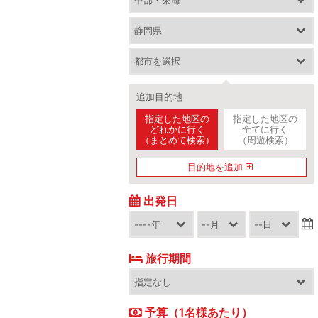
追加目的地
指定した地区の
指定した地区の
どれかに行く
全てに行く
（まとめて検索）
（周遊検索）
目的地を追加
出発日
旅行期間
予算（1名様あたり）