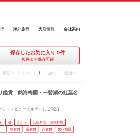
行
海外旅行
支店情報
会社案内
保存したお気に入り
0
件
10
件まで保存可能
最初へ
1
最後へ
り鑑賞 熱海梅園・一碧湖の紅葉名
ーシャンビューのホテルにご宿泊！
海
湖
グルメ
伝統料理・名物料理
ュー
朝食付
昼食付
夕食付
食べ放題