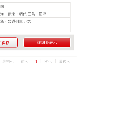
四国
熱海・伊東・網代 三島・沼津
特急・普通列車 バス
詳細を表示
に保存
最初へ
1
最後へ