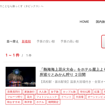
のことなら旅っくす（タビックス）へ
HOME
国内旅
並べ替え
新着順
予算の安い順
予算の高い順
1
1
件
1
件
「熱海海上花火大会」をホテル屋上よ
所巡りとみかん狩り ２日間
【高松駅・坂出駅発】温泉大浴場付き・全室オ
添乗員同行
家族旅行
大人旅
女子旅
カップル旅
寺社仏閣
紅葉
フルーツ狩り
花火
フォトジェニック
イベント
大浴場
オーシャンビ
秋おすすめ
和洋室
ホテル
期間限定