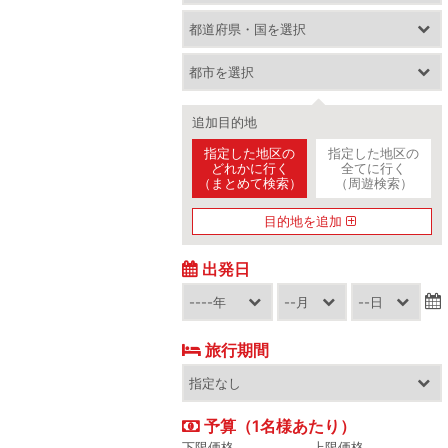
追加目的地
指定した地区の
指定した地区の
どれかに行く
全てに行く
（まとめて検索）
（周遊検索）
目的地を追加
出発日
旅行期間
予算（1名様あたり）
下限価格
上限価格