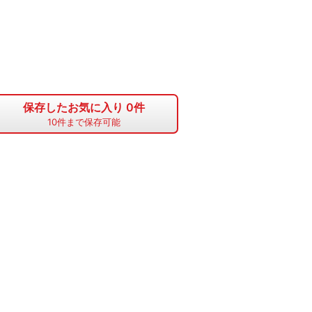
保存したお気に入り
0
件
10
件まで保存可能