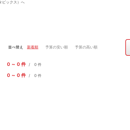
タビックス）へ
並べ替え
新着順
予算の安い順
予算の高い順
0
0
件
0
件
0
0
件
0
件