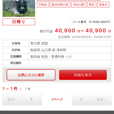
列車旅
観光列車の旅
寺社仏閣
歴史
昼食付
日帰り
コース番号
11-1030-000117
40,900
40,900
旅行代金
円
円
設定期間
2026/05/05
2026/11/01
香川県 四国
出発地
島根県 山口県 萩 津和野
目的地
新幹線 特急・普通列車 バス
交通機関
宿泊施設
お気に入りに保存
詳細を表示
1
1
件
1
件
最初へ
1
最後へ