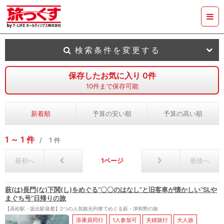
検索条件を変更する
保存したお気に入り
0
件
10
件まで保存可能
新着順
予算の安い順
予算の高い順
1
1
件
1
件
最初へ
1
最後へ
萩(は)長門(な)下関(し)をめぐる“〇〇のはなし”と旧客車が懐かしい“SLや
まぐち号”日帰りの旅
【高松駅・坂出駅発着】2つの人気観光列車でめぐる萩・津和野の旅
添乗員同行
1人参加可
夫婦旅行
大人旅