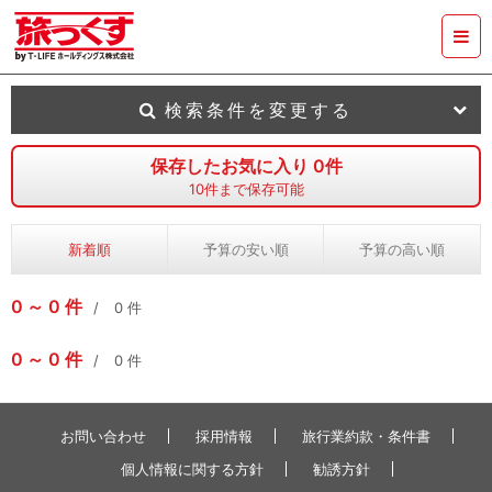
検索条件を変更する
保存したお気に入り
0
件
10
件まで保存可能
新着順
予算の安い順
予算の高い順
0
0
件
0
件
0
0
件
0
件
お問い合わせ
採用情報
旅行業約款・条件書
個人情報に関する方針
勧誘方針