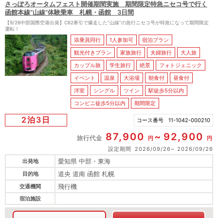
さっぽろオータムフェスト開催期間実施 期間限定特急ニセコ号で行く
函館本線”山線”体験乗車 札幌・函館 3日間
【9/26中部国際空港出発】C62牽引で爆走した”山線”の急行ニセコ号が特急になって期間限定
運転！
添乗員同行
1人参加可
宿泊プラン
観光付きプラン
家族旅行
夫婦旅行
大人旅
カップル旅
学生旅行
絶景
フォトジェニック
イベント
温泉
大浴場
朝食付
昼食付
洋室
シングル
ツイン
駅徒歩5分以内
コンビニ徒歩5分以内
期間限定
2泊3日
コース番号
11-1042-000210
87,900
92,900
旅行代金
円
円
設定期間
2026/09/26
2026/09/26
愛知県 中部・東海
出発地
道央 道南 函館 札幌
目的地
飛行機
交通機関
宿泊施設