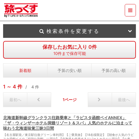
検索条件を変更する
保存したお気に入り
0
件
10
件まで保存可能
新着順
予算の安い順
予算の高い順
1
4
件
4
件
最初へ
1
最後へ
北海道新幹線グランクラス往路乗車と「ラビスタ函館ベイANNEX」
「ザ・ウィンザーホテル洞爺リゾート＆スパ」人気のホテルに泊まって
味わう北海道味覚三昧3日間
【名古屋駅発／東京駅往復グリーン車利用】【ご褒美旅】【18名様限定】【朝食が人気のラビ
スタ函館ベイの「特別な別館」に宿泊】【北海道を代表するリゾートホテルに宿泊】【お寿