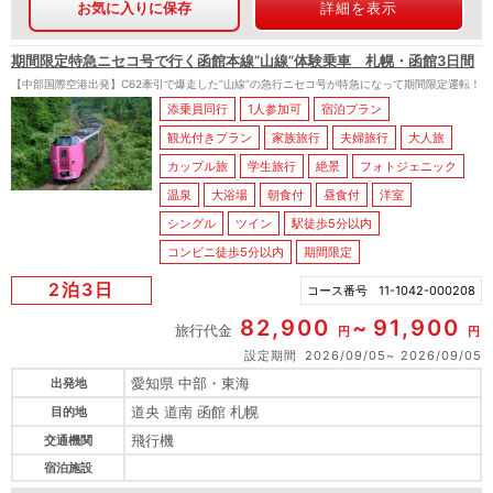
お気に入りに保存
詳細を表示
期間限定特急ニセコ号で行く函館本線”山線”体験乗車 札幌・函館3日間
【中部国際空港出発】C62牽引で爆走した”山線”の急行ニセコ号が特急になって期間限定運転！
添乗員同行
1人参加可
宿泊プラン
観光付きプラン
家族旅行
夫婦旅行
大人旅
カップル旅
学生旅行
絶景
フォトジェニック
温泉
大浴場
朝食付
昼食付
洋室
シングル
ツイン
駅徒歩5分以内
コンビニ徒歩5分以内
期間限定
2泊3日
コース番号
11-1042-000208
82,900
91,900
旅行代金
円
円
設定期間
2026/09/05
2026/09/05
愛知県 中部・東海
出発地
道央 道南 函館 札幌
目的地
飛行機
交通機関
宿泊施設