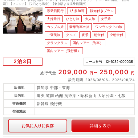
司】【フレンチ】【2泊とも温泉】【東京駅より添乗員同行】
添乗員同行
1人参加可
観光付きプラン
夫婦旅行
ひとり旅
大人旅
女子旅
カップル旅
豪華列車の旅
ワンランク上の旅
ご褒美旅
グルメ
夜景
朝食付
夕朝食付
グランクラス
国内ツアー（列車）
国内ツアー（飛行機）
2泊3日
コース番号
12-1032-000035
209,000
250,000
旅行代金
円
円
設定期間
2026/08/06
2026/09/24
愛知県 中部・東海
出発地
道央 道南 函館 洞爺湖・昭和新山 大沼公園・七飯
目的地
新幹線 飛行機
交通機関
宿泊施設
お気に入りに保存
詳細を表示