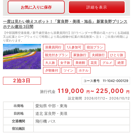
お気に入りに保存
詳細を表示
一度は見たい映えスポット！「富良野・美瑛・旭岳」 新富良野プリンス
ホテル連泊 3日間
【中部国際空港発着／新千歳空港から添乗員同行】注1ラベンダーや季節の花々がつくる花絨毯
又は紅葉とロープウェイにて時期により高山植物や紅葉の旭岳散策へ 注１：ご出発の時期によ
り変わります。
添乗員同行
1人参加可
宿泊プラン
観光付きプラン
家族旅行
夫婦旅行
ひとり旅
大人旅
女子旅
美術館
花見
グルメ
絶景
夕朝食付
ツイン
ホテル
2泊3日
コース番号
11-1042-000129
119,000
225,000
旅行代金
円
円
設定期間
2026/07/12
2026/10/12
愛知県 中部・東海
出発地
道北 富良野・美瑛
目的地
飛行機 バス
交通機関
宿泊施設