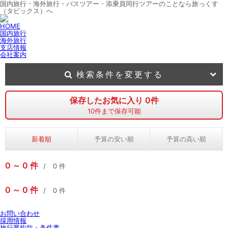
国内旅行・海外旅行・バスツアー・添乗員同行ツアーのことなら旅っくす
（タビックス）へ
HOME
国内旅行
海外旅行
支店情報
会社案内
検索条件を変更する
保存したお気に入り
0
件
10
件まで保存可能
新着順
予算の安い順
予算の高い順
0
0
件
0
件
0
0
件
0
件
お問い合わせ
採用情報
旅行業約款・条件書