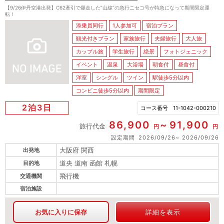
【9/26伊丹空港出発】C62牽引で爆走した”山線”の急行ニセコ号が特急になって期間限定運
転！
添乗員同行
1人参加可
宿泊プラン
観光付きプラン
家族旅行
夫婦旅行
大人旅
カップル旅
学生旅行
絶景
フォトジェニック
イベント
温泉
大浴場
朝食付
昼食付
洋室
シングル
ツイン
駅徒歩5分以内
コンビニ徒歩5分以内
期間限定
2泊3日
コース番号
11-1042-000210
86,900
91,900
旅行代金
円
円
設定期間
2026/09/26
2026/09/26
大阪府 関西
出発地
道央 道南 函館 札幌
目的地
飛行機
交通機関
宿泊施設
お気に入りに保存
詳細を表示