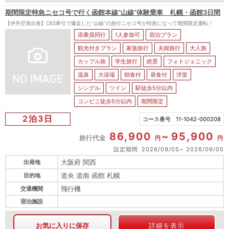
期間限定特急ニセコ号で行く函館本線”山線”体験乗車 札幌・函館3日間
【伊丹空港出発】C62牽引で爆走した”山線”の急行ニセコ号が特急になって期間限定運転！
添乗員同行
1人参加可
宿泊プラン
観光付きプラン
家族旅行
夫婦旅行
大人旅
カップル旅
学生旅行
絶景
フォトジェニック
温泉
大浴場
朝食付
昼食付
洋室
シングル
ツイン
駅徒歩5分以内
コンビニ徒歩5分以内
期間限定
2泊3日
コース番号
11-1042-000208
86,900
95,900
旅行代金
円
円
設定期間
2026/09/05
2026/09/05
大阪府 関西
出発地
道央 道南 函館 札幌
目的地
飛行機
交通機関
宿泊施設
お気に入りに保存
詳細を表示