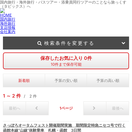
国内旅行・海外旅行・バスツアー・添乗員同行ツアーのことなら旅っくす
（タビックス）へ
HOME
国内旅行
海外旅行
支店情報
会社案内
検索条件を変更する
保存したお気に入り
0
件
10
件まで保存可能
新着順
予算の安い順
予算の高い順
1
2
件
2
件
最初へ
1
最後へ
さっぽろオータムフェスト開催期間実施 期間限定特急ニセコ号で行く
函館本線”山線”体験乗車 札幌・函館 3日間