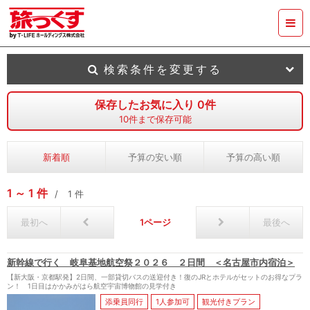
検索条件を変更する
保存したお気に入り
0
件
10
件まで保存可能
新着順
予算の安い順
予算の高い順
1
1
件
1
件
最初へ
1
最後へ
新幹線で行く 岐阜基地航空祭２０２６ ２日間 ＜名古屋市内宿泊＞
【新大阪・京都駅発】2日間、一部貸切バスの送迎付き！復のJRとホテルがセットのお得なプラ
ン！ 1日目はかかみがはら航空宇宙博物館の見学付き
添乗員同行
1人参加可
観光付きプラン