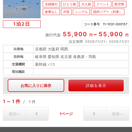
夫婦旅行
ひとり旅
大人旅
イベント
航空祭
食事なし
洋室
シングル
国内ツアー（列車）
1泊2日
コース番号
11-1031-000157
55,900
55,900
旅行代金
円
円
設定期間
2026/11/21
2026/11/21
京都府 大阪府 関西
出発地
岐阜県 愛知県 名古屋 各務原・羽島
目的地
新幹線 バス
交通機関
宿泊施設
お気に入りに保存
詳細を表示
1
1
件
1
件
最初へ
1
最後へ