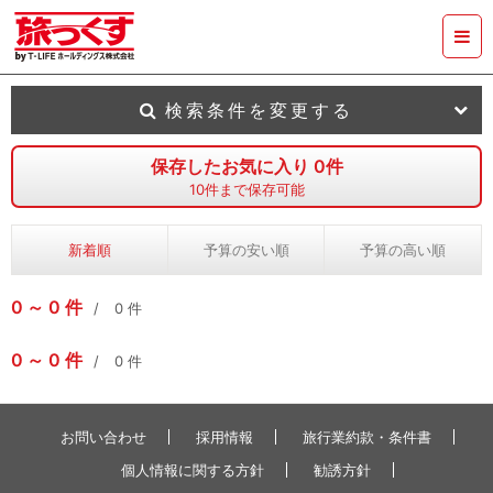
検索条件を変更する
保存したお気に入り
0
件
10
件まで保存可能
新着順
予算の安い順
予算の高い順
0
0
件
0
件
0
0
件
0
件
お問い合わせ
採用情報
旅行業約款・条件書
個人情報に関する方針
勧誘方針