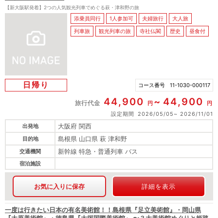
【新大阪駅発着】2つの人気観光列車でめぐる萩・津和野の旅
添乗員同行
1人参加可
夫婦旅行
大人旅
列車旅
観光列車の旅
寺社仏閣
歴史
昼食付
日帰り
コース番号
11-1030-000117
44,900
44,900
旅行代金
円
円
設定期間
2026/05/05
2026/11/01
大阪府 関西
出発地
島根県 山口県 萩 津和野
目的地
新幹線 特急・普通列車 バス
交通機関
宿泊施設
お気に入りに保存
詳細を表示
一度は行きたい日本の有名美術館！！島根県『足立美術館』・岡山県