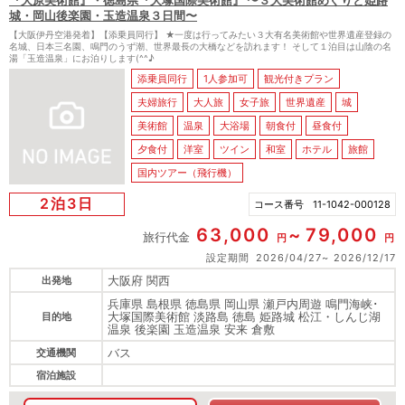
『大原美術館』・徳島県『大塚国際美術館』 〜３大美術館めぐりと姫路
城・岡山後楽園・玉造温泉３日間〜
【大阪伊丹空港発着】【添乗員同行】 ★一度は行ってみたい３大有名美術館や世界遺産登録の
名城、日本三名園、鳴門のうず潮、世界最長の大橋などを訪れます！ そして１泊目は山陰の名
湯「玉造温泉」にお泊りします(^^♪
添乗員同行
1人参加可
観光付きプラン
夫婦旅行
大人旅
女子旅
世界遺産
城
美術館
温泉
大浴場
朝食付
昼食付
夕食付
洋室
ツイン
和室
ホテル
旅館
国内ツアー（飛行機）
2泊3日
コース番号
11-1042-000128
63,000
79,000
旅行代金
円
円
設定期間
2026/04/27
2026/12/17
大阪府 関西
出発地
兵庫県 島根県 徳島県 岡山県 瀬戸内周遊 鳴門海峡･
大塚国際美術館 淡路島 徳島 姫路城 松江・しんじ湖
目的地
温泉 後楽園 玉造温泉 安来 倉敷
バス
交通機関
宿泊施設