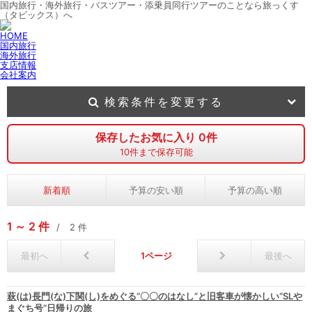
国内旅行・海外旅行・バスツアー・添乗員同行ツアーのことなら旅っくす
（タビックス）へ
HOME
国内旅行
海外旅行
支店情報
会社案内
検索条件を変更する
保存したお気に入り
0
件
10
件まで保存可能
新着順
予算の安い順
予算の高い順
1
2
件
2
件
最初へ
1
最後へ
萩(は)長門(な)下関(し)をめぐる“〇〇のはなし”と旧客車が懐かしい“SLや
まぐち号”日帰りの旅