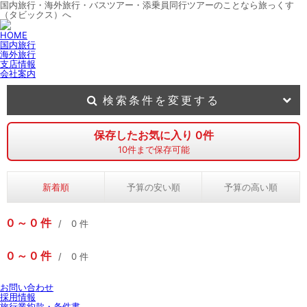
国内旅行・海外旅行・バスツアー・添乗員同行ツアーのことなら旅っくす
（タビックス）へ
HOME
国内旅行
海外旅行
支店情報
会社案内
検索条件を変更する
保存したお気に入り
0
件
10
件まで保存可能
新着順
予算の安い順
予算の高い順
0
0
件
0
件
0
0
件
0
件
お問い合わせ
採用情報
旅行業約款・条件書