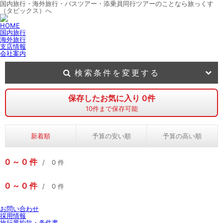
国内旅行・海外旅行・バスツアー・添乗員同行ツアーのことなら旅っくす
（タビックス）へ
HOME
国内旅行
海外旅行
支店情報
会社案内
検索条件を変更する
保存したお気に入り
0
件
10
件まで保存可能
新着順
予算の安い順
予算の高い順
0
0
件
0
件
0
0
件
0
件
お問い合わせ
採用情報
旅行業約款・条件書