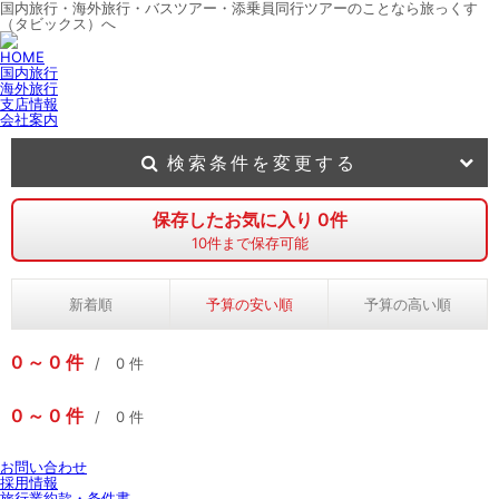
国内旅行・海外旅行・バスツアー・添乗員同行ツアーのことなら旅っくす
（タビックス）へ
HOME
国内旅行
海外旅行
支店情報
会社案内
検索条件を変更する
保存したお気に入り
0
件
10
件まで保存可能
新着順
予算の安い順
予算の高い順
0
0
件
0
件
0
0
件
0
件
お問い合わせ
採用情報
旅行業約款・条件書