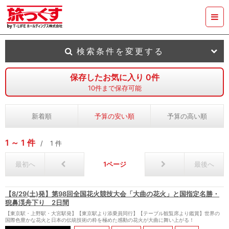
検索条件を変更する
保存したお気に入り
0
件
10
件まで保存可能
新着順
予算の安い順
予算の高い順
1
1
件
1
件
最初へ
1
最後へ
【8/29(土)発】第98回全国花火競技大会「大曲の花火」と国指定名勝・
猊鼻渓舟下り 2日間
【東京駅・上野駅・大宮駅発】【東京駅より添乗員同行】【テーブル観覧席より鑑賞】世界の
国際色豊かな花火と日本の伝統技術の粋を極めた感動の花火が大曲に舞い上がる！