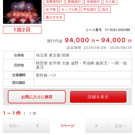
添乗員同行
家族旅行
夫婦旅行
大人旅
女子旅
カップル旅
学生旅行
花火
夏おすすめ
1泊2日
コース番号
11-1031-000186
94,000
94,000
旅行代金
円
円
設定期間
2026/08/29
2026/08/29
埼玉県 東京都 関東
出発地
秋田県 岩手県 大曲 遠野・早池峰 厳美渓・一関・猊
目的地
鼻渓
新幹線 バス
交通機関
宿泊施設
お気に入りに保存
詳細を表示
1
1
件
1
件
最初へ
1
最後へ