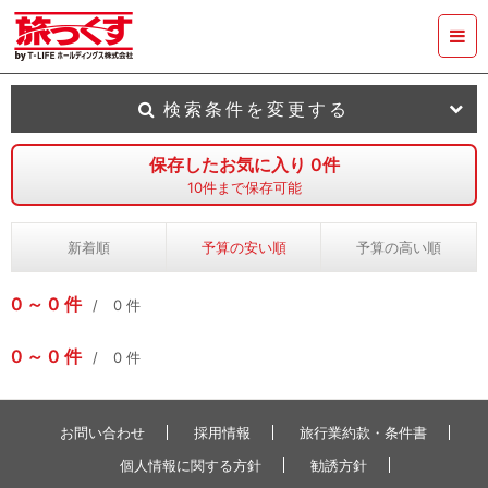
検索条件を変更する
保存したお気に入り
0
件
10
件まで保存可能
新着順
予算の安い順
予算の高い順
0
0
件
0
件
0
0
件
0
件
お問い合わせ
採用情報
旅行業約款・条件書
個人情報に関する方針
勧誘方針