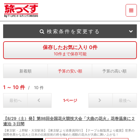
検索条件を変更する
保存したお気に入り
0
件
10
件まで保存可能
新着順
予算の安い順
予算の高い順
1
10
件
10
件
最初へ
1
最後へ
【8/29（土）発】第98回全国花火競技大会「大曲の花火」花巻温泉に２
連泊 ３日間
【東京駅・上野駅・大宮駅発】【東京駅より添乗員同行】【テーブル観覧席より鑑賞】世界の
国際色豊かな花火と日本の伝統技術の粋を極めた感動の花火が大曲に舞い上がる！