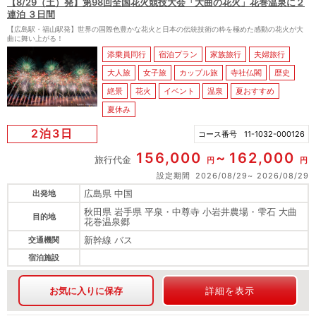
【8/29（土）発】第98回全国花火競技大会「大曲の花火」花巻温泉に２
連泊 ３日間
【広島駅・福山駅発】世界の国際色豊かな花火と日本の伝統技術の粋を極めた感動の花火が大
曲に舞い上がる！
添乗員同行
宿泊プラン
家族旅行
夫婦旅行
大人旅
女子旅
カップル旅
寺社仏閣
歴史
絶景
花火
イベント
温泉
夏おすすめ
夏休み
2泊3日
コース番号
11-1032-000126
156,000
162,000
旅行代金
円
円
設定期間
2026/08/29
2026/08/29
広島県 中国
出発地
秋田県 岩手県 平泉・中尊寺 小岩井農場・雫石 大曲
目的地
花巻温泉郷
新幹線 バス
交通機関
宿泊施設
お気に入りに保存
詳細を表示