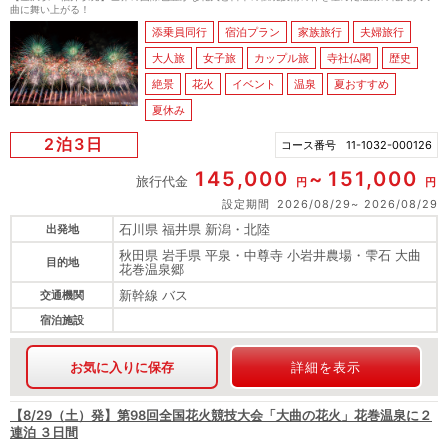
曲に舞い上がる！
添乗員同行
宿泊プラン
家族旅行
夫婦旅行
大人旅
女子旅
カップル旅
寺社仏閣
歴史
絶景
花火
イベント
温泉
夏おすすめ
夏休み
2泊3日
コース番号
11-1032-000126
145,000
151,000
旅行代金
円
円
設定期間
2026/08/29
2026/08/29
石川県 福井県 新潟・北陸
出発地
秋田県 岩手県 平泉・中尊寺 小岩井農場・雫石 大曲
目的地
花巻温泉郷
新幹線 バス
交通機関
宿泊施設
お気に入りに保存
詳細を表示
【8/29（土）発】第98回全国花火競技大会「大曲の花火」花巻温泉に２
連泊 ３日間