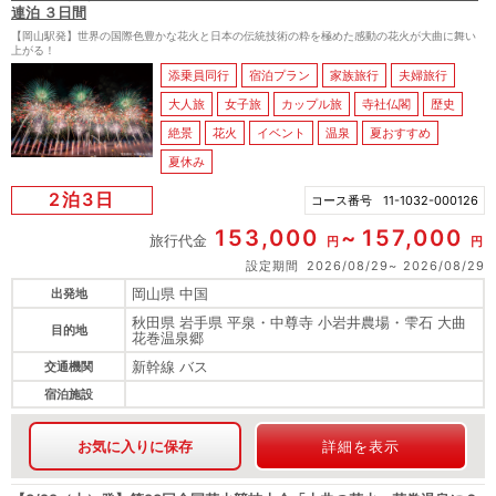
連泊 ３日間
【岡山駅発】世界の国際色豊かな花火と日本の伝統技術の粋を極めた感動の花火が大曲に舞い
上がる！
添乗員同行
宿泊プラン
家族旅行
夫婦旅行
大人旅
女子旅
カップル旅
寺社仏閣
歴史
絶景
花火
イベント
温泉
夏おすすめ
夏休み
2泊3日
コース番号
11-1032-000126
153,000
157,000
旅行代金
円
円
設定期間
2026/08/29
2026/08/29
岡山県 中国
出発地
秋田県 岩手県 平泉・中尊寺 小岩井農場・雫石 大曲
目的地
花巻温泉郷
新幹線 バス
交通機関
宿泊施設
お気に入りに保存
詳細を表示