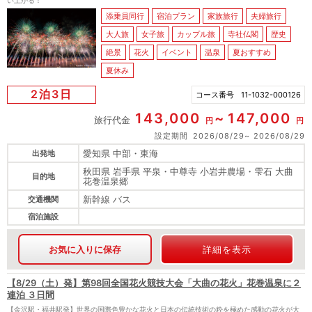
い上がる！
添乗員同行
宿泊プラン
家族旅行
夫婦旅行
大人旅
女子旅
カップル旅
寺社仏閣
歴史
絶景
花火
イベント
温泉
夏おすすめ
夏休み
2泊3日
コース番号
11-1032-000126
143,000
147,000
旅行代金
円
円
設定期間
2026/08/29
2026/08/29
愛知県 中部・東海
出発地
秋田県 岩手県 平泉・中尊寺 小岩井農場・雫石 大曲
目的地
花巻温泉郷
新幹線 バス
交通機関
宿泊施設
お気に入りに保存
詳細を表示
【8/29（土）発】第98回全国花火競技大会「大曲の花火」花巻温泉に２
連泊 ３日間
【金沢駅・福井駅発】世界の国際色豊かな花火と日本の伝統技術の粋を極めた感動の花火が大