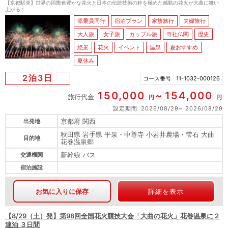
【京都駅発】世界の国際色豊かな花火と日本の伝統技術の粋を極めた感動の花火が大曲に舞い
上がる！
添乗員同行
宿泊プラン
家族旅行
夫婦旅行
大人旅
女子旅
カップル旅
寺社仏閣
歴史
絶景
花火
イベント
温泉
夏おすすめ
夏休み
2泊3日
コース番号
11-1032-000126
150,000
154,000
旅行代金
円
円
設定期間
2026/08/29
2026/08/29
京都府 関西
出発地
秋田県 岩手県 平泉・中尊寺 小岩井農場・雫石 大曲
目的地
花巻温泉郷
新幹線 バス
交通機関
宿泊施設
お気に入りに保存
詳細を表示
【8/29（土）発】第98回全国花火競技大会「大曲の花火」花巻温泉に２
連泊 ３日間