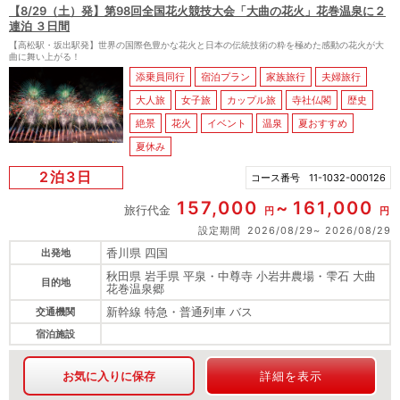
【8/29（土）発】第98回全国花火競技大会「大曲の花火」花巻温泉に２
連泊 ３日間
【高松駅・坂出駅発】世界の国際色豊かな花火と日本の伝統技術の粋を極めた感動の花火が大
曲に舞い上がる！
添乗員同行
宿泊プラン
家族旅行
夫婦旅行
大人旅
女子旅
カップル旅
寺社仏閣
歴史
絶景
花火
イベント
温泉
夏おすすめ
夏休み
2泊3日
コース番号
11-1032-000126
157,000
161,000
旅行代金
円
円
設定期間
2026/08/29
2026/08/29
香川県 四国
出発地
秋田県 岩手県 平泉・中尊寺 小岩井農場・雫石 大曲
目的地
花巻温泉郷
新幹線 特急・普通列車 バス
交通機関
宿泊施設
お気に入りに保存
詳細を表示