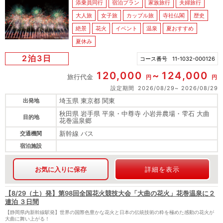
添乗員同行
宿泊プラン
家族旅行
夫婦旅行
大人旅
女子旅
カップル旅
寺社仏閣
歴史
絶景
花火
イベント
温泉
夏おすすめ
夏休み
2泊3日
コース番号
11-1032-000126
120,000
124,000
旅行代金
円
円
設定期間
2026/08/29
2026/08/29
埼玉県 東京都 関東
出発地
秋田県 岩手県 平泉・中尊寺 小岩井農場・雫石 大曲
目的地
花巻温泉郷
新幹線 バス
交通機関
宿泊施設
お気に入りに保存
詳細を表示
【8/29（土）発】第98回全国花火競技大会「大曲の花火」花巻温泉に２
連泊 ３日間
【静岡県内新幹線駅発】世界の国際色豊かな花火と日本の伝統技術の粋を極めた感動の花火が
大曲に舞い上がる！