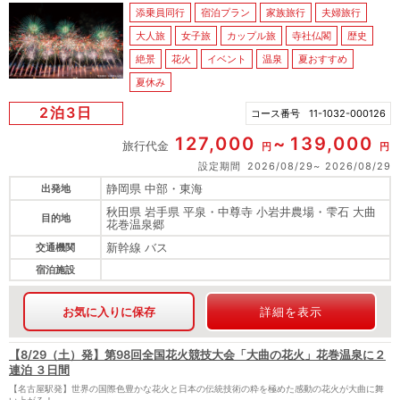
添乗員同行
宿泊プラン
家族旅行
夫婦旅行
大人旅
女子旅
カップル旅
寺社仏閣
歴史
絶景
花火
イベント
温泉
夏おすすめ
夏休み
2泊3日
コース番号
11-1032-000126
127,000
139,000
旅行代金
円
円
設定期間
2026/08/29
2026/08/29
静岡県 中部・東海
出発地
秋田県 岩手県 平泉・中尊寺 小岩井農場・雫石 大曲
目的地
花巻温泉郷
新幹線 バス
交通機関
宿泊施設
お気に入りに保存
詳細を表示
【8/29（土）発】第98回全国花火競技大会「大曲の花火」花巻温泉に２
連泊 ３日間
【名古屋駅発】世界の国際色豊かな花火と日本の伝統技術の粋を極めた感動の花火が大曲に舞