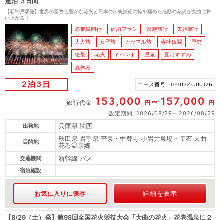
連泊 ３日間
【新神戸駅発】世界の国際色豊かな花火と日本の伝統技術の粋を極めた感動の花火が大曲に舞
い上がる！
添乗員同行
宿泊プラン
家族旅行
夫婦旅行
大人旅
女子旅
カップル旅
寺社仏閣
歴史
絶景
花火
イベント
温泉
夏おすすめ
夏休み
2泊3日
コース番号
11-1032-000126
153,000
157,000
旅行代金
円
円
設定期間
2026/08/29
2026/08/29
兵庫県 関西
出発地
秋田県 岩手県 平泉・中尊寺 小岩井農場・雫石 大曲
目的地
花巻温泉郷
新幹線 バス
交通機関
宿泊施設
お気に入りに保存
詳細を表示
【8/29（土）発】第98回全国花火競技大会「大曲の花火」花巻温泉に２