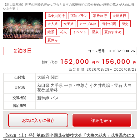
【新大阪駅発】世界の国際色豊かな花火と日本の伝統技術の粋を極めた感動の花火が大曲に舞
い上がる！
添乗員同行
宿泊プラン
家族旅行
夫婦旅行
大人旅
女子旅
カップル旅
寺社仏閣
歴史
絶景
花火
イベント
温泉
夏おすすめ
夏休み
2泊3日
コース番号
11-1032-000126
152,000
156,000
旅行代金
円
円
設定期間
2026/08/29
2026/08/29
大阪府 関西
出発地
秋田県 岩手県 平泉・中尊寺 小岩井農場・雫石 大曲
目的地
花巻温泉郷
新幹線 バス
交通機関
宿泊施設
お気に入りに保存
詳細を表示
【8/29（土）発】第98回全国花火競技大会「大曲の花火」花巻温泉に２